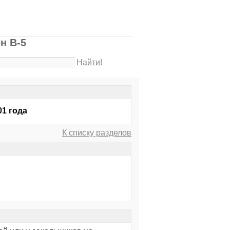
н В-5
Найти!
01 года
К списку разделов