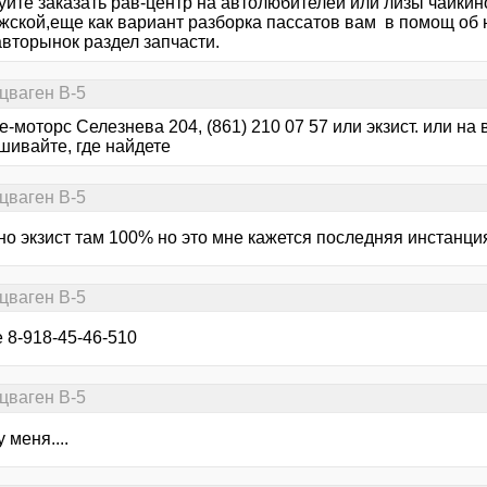
уйте заказать рав-центр на автолюбителей или лизы чайкин
жской,еще как вариант разборка пассатов вам в помощ об 
авторынок раздел запчасти.
цваген В-5
е-моторс Селезнева 204, (861) 210 07 57 или экзист. или на
шивайте, где найдете
цваген В-5
но экзист там 100% но это мне кажется последняя инстанция
цваген В-5
 8-918-45-46-510
цваген В-5
 меня....