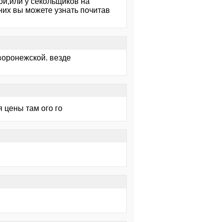
ой,или у секольщиков на
них вы можете узнать почитав
 воронежской. везде
 цены там ого го