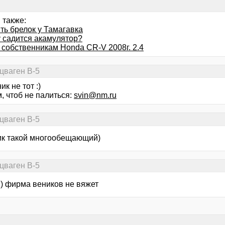
 также:
ть брелок у Тамагавка
 садится акамулятор?
 собственникам Honda CR-V 2008г. 2.4
цваген В-5
ник не тот :)
, чтоб не палиться:
svin@nm.ru
цваген В-5
ник такой многообещающий)
цваген В-5
:) фирма веников не вяжет