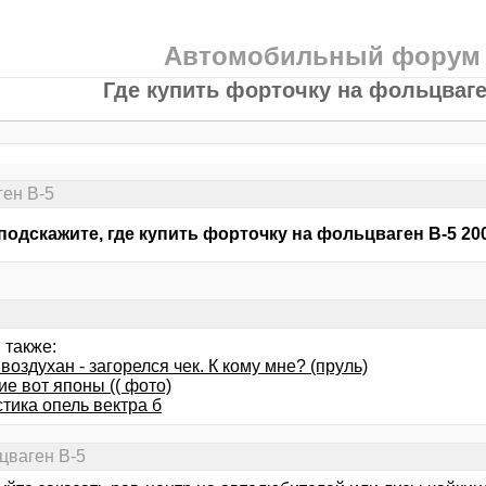
Автомобильный форум
Где купить форточку на фольцваге
ген В-5
подскажите, где купить форточку на фольцваген В-5 20
 также:
оздухан - загорелся чек. К кому мне? (пруль)
ие вот японы (( фото)
тика опель вектра б
цваген В-5