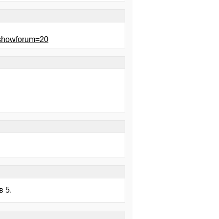
p?showforum=20
в 5.