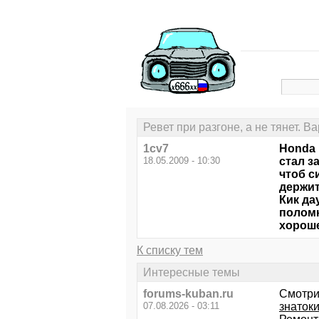
Ревет при разгоне, а не тянет. В
1cv7
Honda 
18.05.2009 - 10:30
стал з
чтоб с
держит
Кик да
поломк
хороше
К списку тем
Интересные темы
forums-kuban.ru
Смотри
07.08.2026 - 03:11
знатоки