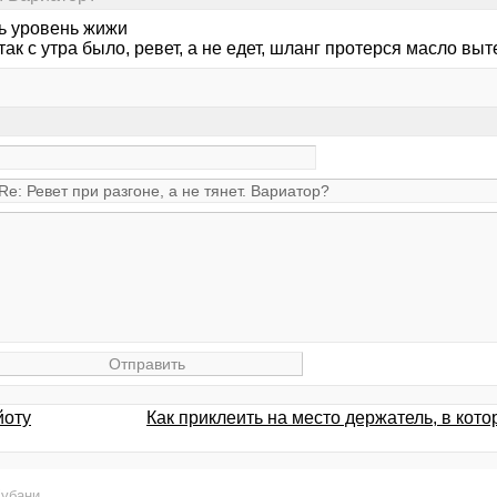
ь уровень жижи
так с утра было, ревет, а не едет, шланг протерся масло выт
йоту
Как приклеить на место держатель, в кот
убани
.