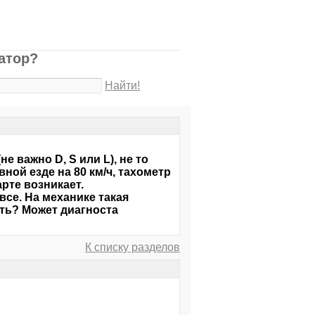
иатор?
Найти!
 важно D, S или L), не то
ной езде на 80 км/ч, тахометр
арте возникает.
все. На механике такая
ать? Может диагноста
К списку разделов