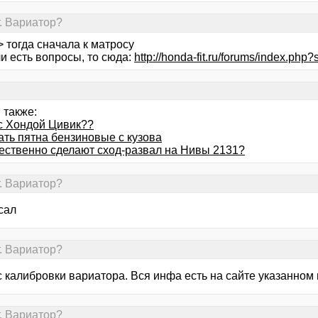
т. Вариатор?
> тогда сначала к матросу
и есть вопросы, то сюда:
http://honda-fit.ru/forums/index.ph
 также:
с Хондой Цивик??
ать пятна бензиновые с кузова
чественно сделают сход-развал на Нивы 2131?
т. Вариатор?
сал
т. Вариатор?
 калибровки вариатора. Вся инфа есть на сайте указанном 
т. Вариатор?