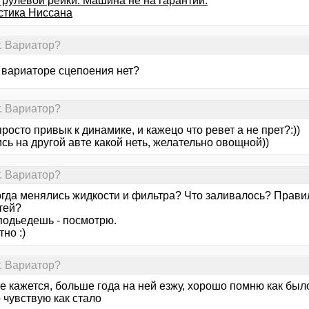
 рулевой рейки. Машина не на гарантии.
стика Ниссана
т. Вариатор?
а вариаторе сцепоения нет?
т. Вариатор?
росто привык к динамике, и кажецо что ревет а не прет?:))
сь на другой авте какой неть, желательно овощной))
т. Вариатор?
когда менялись жидкости и фильтра? Что заливалось? Прав
тей?
подьедешь - посмотрю.
но :)
т. Вариатор?
 не кажется, больше года на ней езжу, хорошо помню как был
 чувствую как стало