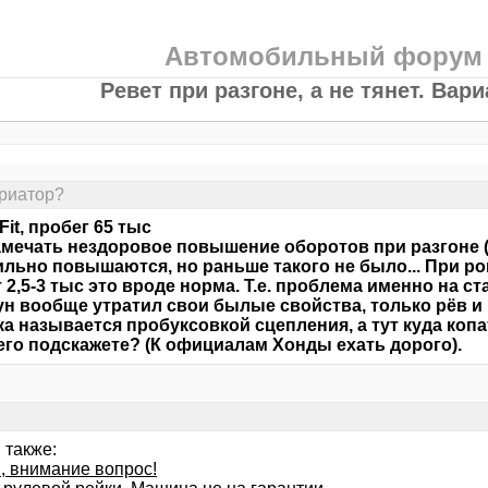
Автомобильный форум
Ревет при разгоне, а не тянет. Вар
ариатор?
Fit, пробег 65 тыс
амечать нездоровое повышение оборотов при разгоне (не
ильно повышаются, но раньше такого не было... При ров
 2,5-3 тыс это вроде норма. Т.е. проблема именно на ст
ун вообще утратил свои былые свойства, только рёв и 
а называется пробуксовкой сцепления, а тут куда коп
го подскажете? (К официалам Хонды ехать дорого).
 также:
, внимание вопрос!