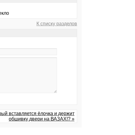
екло
К списку разделов
орый вставляется ёлочка и держит
обшивку двери на ВАЗАХ!? »