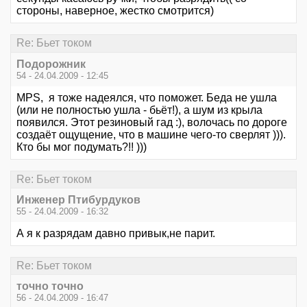
стороны, наверное, жестко смотрится)
Re: Бьет током
Подорожник
54 - 24.04.2009 - 12:45
MPS, я тоже надеялся, что поможет. Беда не ушла
(или не полностью ушла - бьёт!), а шум из крыла
появился. Этот резиновый гад :), волочась по дороге
создаёт ощущение, что в машине чего-то сверлят ))).
Кто бы мог подумать?!! )))
Re: Бьет током
Инженер Птибурдуков
55 - 24.04.2009 - 16:32
А я к разрядам давно привык,не парит.
Re: Бьет током
точно точно
56 - 24.04.2009 - 16:47