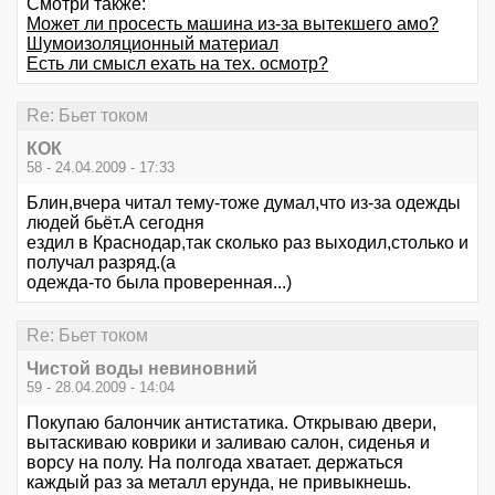
Смотри также:
Может ли просесть машина из-за вытекшего амо?
Шумоизоляционный материал
Есть ли смысл ехать на тех. осмотр?
Re: Бьет током
КОК
58 - 24.04.2009 - 17:33
Блин,вчера читал тему-тоже думал,что из-за одежды
людей бьёт.А сегодня
ездил в Краснодар,так сколько раз выходил,столько и
получал разряд.(а
одежда-то была проверенная...)
Re: Бьет током
Чистой воды невиновний
59 - 28.04.2009 - 14:04
Покупаю балончик антистатика. Открываю двери,
вытаскиваю коврики и заливаю салон, сиденья и
ворсу на полу. На полгода хватает. держаться
каждый раз за металл ерунда, не привыкнешь.