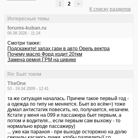
1
2
>
К списку разделов
Интересные темы
forums-kuban.ru
06.08.2026 - 11:24
Смотри также:
Подскажите! запах гари в авто Орель вектра
Почему масло Форд ходит 20ткм
Замена ремня ГРМ на цивике
Re: Бьет током
TheOne
53 - 24.04.2009 - 12:41
та же ситуация началась. Причем такое первый год -
а одежда по типу не меняется. Бьет во всём=) тоже
думал антистатик повесить, но, получается, незачем.
Кстати у меня на 099 и пассажира бьет первым, а
потом и водителя... если первым сам выхожу - то
нормально вроде пассажиру)
... уже как параноя - при выходе осторожно на долю
секунды касаюсь ручки, чтобы разрядить(( со