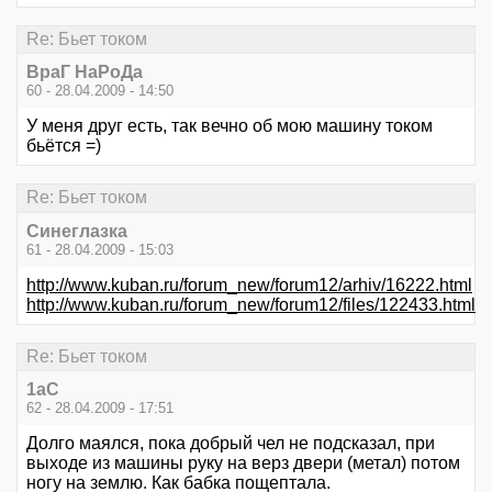
Re: Бьет током
ВpaГ НаРоДа
60 - 28.04.2009 - 14:50
У меня друг есть, так вечно об мою машину током
бьётся =)
Re: Бьет током
Синеглазка
61 - 28.04.2009 - 15:03
http://www.kuban.ru/forum_new/forum12/arhiv/16222.html
http://www.kuban.ru/forum_new/forum12/files/122433.html
Re: Бьет током
1аС
62 - 28.04.2009 - 17:51
Долго маялся, пока добрый чел не подсказал, при
выходе из машины руку на верз двери (метал) потом
ногу на землю. Как бабка пощептала.