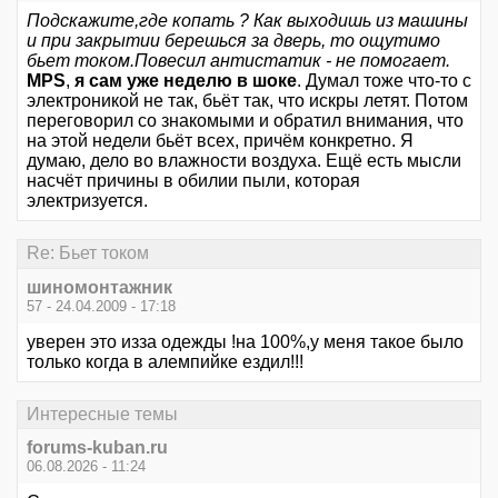
Подскажите,где копать ? Как выходишь из машины
и при закрытии берешься за дверь, то ощутимо
бьет током.Повесил антистатик - не помогает.
MPS
,
я сам уже неделю в шоке
. Думал тоже что-то с
электроникой не так, бьёт так, что искры летят. Потом
переговорил со знакомыми и обратил внимания, что
на этой недели бьёт всех, причём конкретно. Я
думаю, дело во влажности воздуха. Ещё есть мысли
насчёт причины в обилии пыли, которая
электризуется.
Re: Бьет током
шиномонтажник
57 - 24.04.2009 - 17:18
уверен это изза одежды !на 100%,у меня такое было
только когда в алемпийке ездил!!!
Интересные темы
forums-kuban.ru
06.08.2026 - 11:24