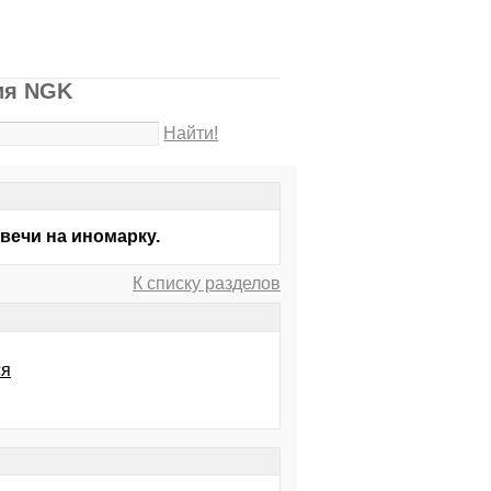
ия NGK
Найти!
вечи на иномарку.
К списку разделов
ся