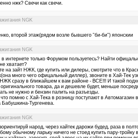
енно нжк? Свечи как свечи.
зажигания NGK
нко, второй этаж(рядом возле бывшего "би-би") японскии
зажигания NGK
о в интернете только Форумом пользуетесь? Найти офицаль
не хватает?
те на зайт НЖК, где купить или дилеры, смотрите что в Кр
к(она много чего офицальный диллер), звоните в Хай-Тек у
 НЖК сразу в ближайшем к вам районе - ВСЕ!!! И такой под
 оригинального товара, да и дешевле будет, меньше посред
ать не нужно и бензин палить на разъезды.
 что помню с Хай-Тека в розницу поступают в Автомагазин 
а Бабушкина-Тургенева.
зажигания NGK
зориентируй народ, через хайтек дарожи будед, раза в пол
юбому обычному ларьку ничего не стоед купить пару-тройку
к у хайтека, зарегить свой адрес на их сайте при помощи до