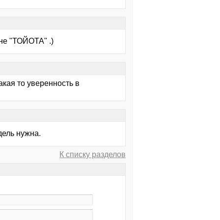
не "ТОЙОТА" .)
акая то уверенность в
дель нужна.
К списку разделов