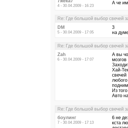
7жека7
А че им
4 - 30.04.2009 - 16:23
Re: Где большой выбор свечей 
DM
3
5 - 30.04.2009 - 17:05
на думе
Re: Где большой выбор свечей 
Zah
А вы ч
6 - 30.04.2009 - 17:07
мозгов 
Заходи
Хай-Те
свечей
любого
подним
Из того
Авто н
Re: Где большой выбор свечей 
боулинг
6 не де
7 - 30.04.2009 - 17:13
кста л
доставо