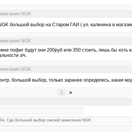
зажигания NGK
NGK большой выбор на Старом ГАИ ( ул. калинина в магази
зажигания NGK
мне пофиг будут они 200руб или 350 стоить, лишь бы хоть к
льности з/ч.
зажигания NGK
ентр, большой выбор, только заранее определись, какая мо
1
>