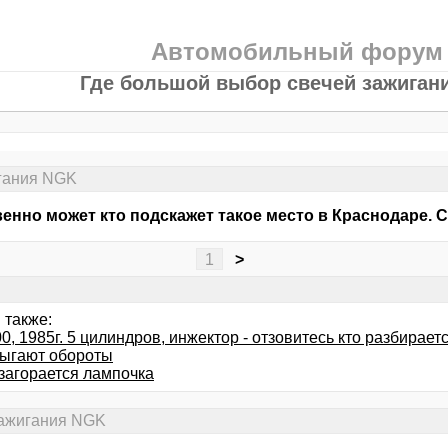
Автомобильный форум
Где большой выбор свечей зажиган
игания NGK
енно может кто подскажет такое место в Краснодаре. С
1
>
 также:
0, 1985г. 5 цилиндров, инжектор - отзовитесь кто разбирает
ыгают обороты
 загорается лампочка
зажигания NGK