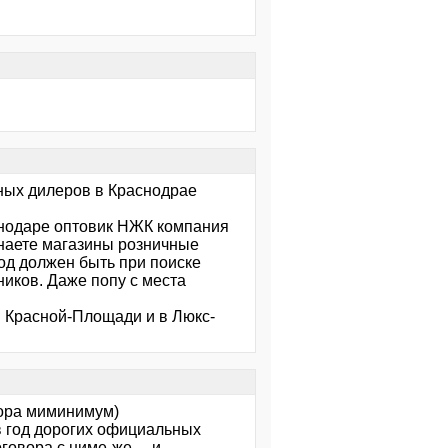
ных дилеров в Краснодрае
аснодаре оптовик НЖК компания
знаете магазины розничные
ход должен быть при поиске
ников. Даже попу с места
в Красной-Площади и в Люкс-
тора миминимум)
 в год дорогих официальных
говора с ниме-же.... и