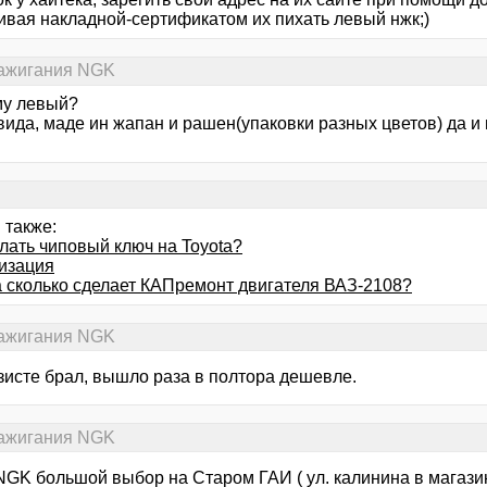
ивая накладной-сертификатом их пихать левый нжк;)
зажигания NGK
му левый?
вида, маде ин жапан и рашен(упаковки разных цветов) да и
 также:
лать чиповый ключ на Toyota?
изация
за сколько сделает КАПремонт двигателя ВАЗ-2108?
зажигания NGK
зисте брал, вышло раза в полтора дешевле.
зажигания NGK
NGK большой выбор на Старом ГАИ ( ул. калинина в магази