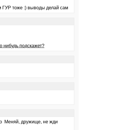
м ГУР тоже :) выводы делай сам
то нибудь подскажет?
то Меняй, дружище, не жди