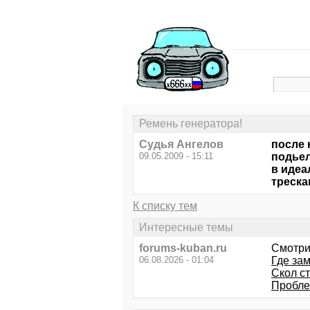
Ремень генератора!
Судья Ангелов
после 
09.05.2009 - 15:11
подьел
в идеа
треска
К списку тем
Интересные темы
forums-kuban.ru
Смотри
06.08.2026 - 01:04
Где за
Скол с
Пробле