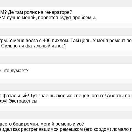
РМ? Де там ролик на генераторе?
РМ-лучше меняй, порвется-будут проблемы.
грм. У меня волга с 406 пихлом. Там цепь. У меня ремент по
. Сильно ли фатальный износ?
е что думает?
о фатальный! Тут знаешь сколько спецов, ого-го! Аборты п
ьфу! Экстрасенсы!
всего брак ремня, меняй ремень и усё
идел как растрепавшимся ремешком (его кордом) ломало п