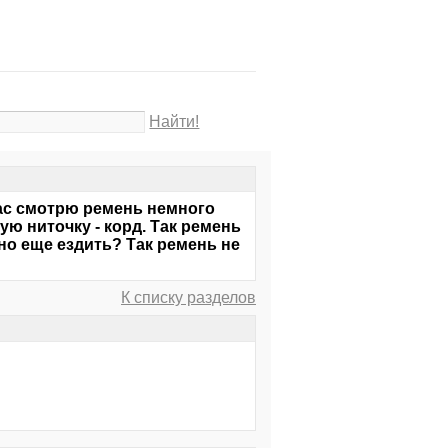
Найти!
час смотрю ремень немного
ую ниточку - корд. Так ремень
но еще ездить? Так ремень не
К списку разделов