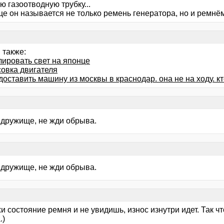
 газоотводную трубку...
ще он называется не только ремень генератора, но и ремнё
 также:
лировать свет на японце
совка двигателя
оставить машину из москвы в краснодар. она не на ходу. к
 дружище, не жди обрыва.
 дружище, не жди обрыва.
 состояние ремня и не увидишь, износ изнутри идет. Так ч
.)