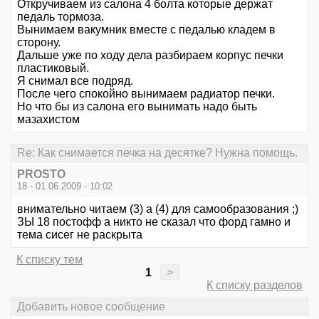
Откручиваем из салона 4 болта которые держат
педаль тормоза.
Вынимаем вакумник вместе с педалью кладем в
сторону.
Дальше уже по ходу дела разбираем корпус печки
пластиковый.
Я снимал все подряд.
После чего спокойно вынимаем радиатор печки.
Но что бы из салона его вынимать надо быть
мазахистом
Re: Как снимается печка на десятке? Нужна помощь.
PROSTO
18 - 01.06.2009 - 10:02
внимательно читаем (3) а (4) для самообразования ;)
ЗЫ 18 постофф а никто не сказал что форд гамно и
тема сисег не раскрыта
К списку тем
1
>
К списку разделов
Добавить новое сообщение