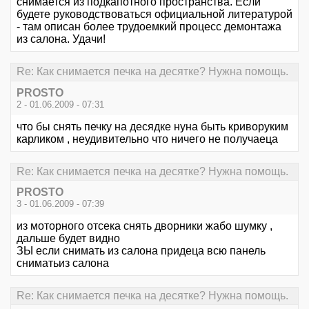
снимается из подкапотного пространства. Если
будете руководствоваться официальной литературой
- там описан более трудоемкий процесс демонтажа
из салона. Удачи!
Re: Как снимается печка на десятке? Нужна помощь.
PROSTO
2 - 01.06.2009 - 07:31
что бы снять печку на десядке нуна быть криворуким
карликом , неудивительно что ничего не получаеца
Re: Как снимается печка на десятке? Нужна помощь.
PROSTO
3 - 01.06.2009 - 07:39
из моторного отсека снять дворники жабо шумку ,
дальше будет видно
ЗЫ если снимать из салона придеца всю панель
сниматьиз салона
Re: Как снимается печка на десятке? Нужна помощь.