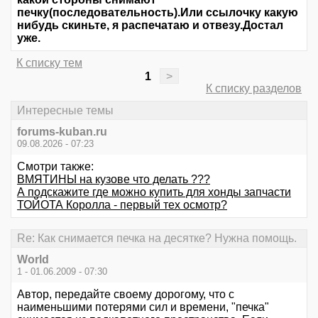
печку(последовательность).Или ссылочку какую
нибудь скиньте, я распечатаю и отвезу.Достал
уже.
К списку тем
1
>
К списку разделов
Интересные темы
forums-kuban.ru
09.08.2026 - 07:23
Смотри также:
ВМЯТИНЫ на кузове что делать ???
А подскажите где можно купить для хонды запчасти
ТОЙОТА Королла - первый тех осмотр?
Re: Как снимается печка на десятке? Нужна помощь.
World
1 - 01.06.2009 - 07:30
Автор, передайте своему дорогому, что с
наименьшими потерями сил и времени, "печка"