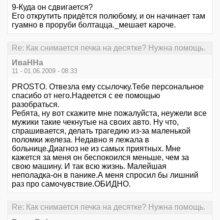
9-Куда он сдвигается?
Его открутить придётся полюбому, и он начинает там
гуамно в проруби болтацца._мешает кароче.
Re: Как снимается печка на десятке? Нужна помощь.
ИваННа
11 - 01.06.2009 - 08:33
PROSTO. Отвезла ему ссылочку.Тебе персональное
спасибо от него.Надеется с ее помощью
разобраться.
Ребята, ну вот скажите мне пожалуйста, неужели все
мужики такие чекнутые на своих авто. Ну что,
спрашивается, делать трагедию из-за маленькой
поломки железа. Недавно я лежала в
больнице.Диагноз не из самых приятных. Мне
кажется за меня он беспокоился меньше, чем за
свою машину. И так всю жизнь. Малейшая
неполадка-он в панике.А меня спросил бы лишний
раз про самочувствие.ОБИДНО.
Re: Как снимается печка на десятке? Нужна помощь.