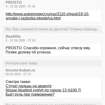
PROSTO
4 - 01.06.2009 - 07:45
http://www.autoprospect.ru/vaz/2110-zhiguli/19-10-
snyatie-i-razborka-otopitelya.html
Re: Как снимается печка на десятке? Нужна помощь.
ИваННа
5 - 01.06.2009 - 07:50
PROSTO. Спасибо огромное, сейчас отвезу ему.
Позже доложу об успехах.
Интересные темы
forums-kuban.ru
09.08.2026 - 07:23
Смотри также:
Стучат пальцы на акценте
Nissan bluebird syplyh по городу 13 л\100 ?!
Бьёт руль при торможении?