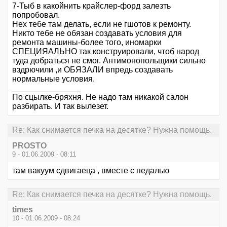
7-Тыб в какойнить крайслер-форд залезть
попробовал.
Нех тебе там делать, если не гшотов к ремонту.
Никто тебе не обязан создавать условия для
ремонта машины-более того, иномарки
СПЕЦИЯАЛЬНО так конструировали, чтоб народ
туда добраться не смог. Антимонопольщики сильно
вздрючили ,и ОБЯЗАЛИ впредь создавать
нормальные условия.
_______________
По сцылке-бряхня. Не надо там никакой салон
разбирать. И так вылезет.
Re: Как снимается печка на десятке? Нужна помощь.
PROSTO
9 - 01.06.2009 - 08:11
там вакуум сдвигаеца , вместе с педалью
Re: Как снимается печка на десятке? Нужна помощь.
times
10 - 01.06.2009 - 08:24