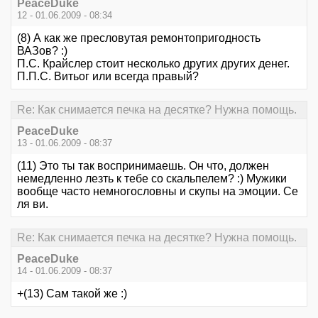
PeaceDuke
12 - 01.06.2009 - 08:34
(8) А как же пресловутая ремонтопригодность
ВАЗов? :)
П.С. Крайслер стоит несколько других других денег.
П.П.С. Витьог или всегда правый?
Re: Как снимается печка на десятке? Нужна помощь.
PeaceDuke
13 - 01.06.2009 - 08:37
(11) Это ты так воспринимаешь. Он что, должен
немедленно лезть к тебе со скальпелем? :) Мужики
вообще часто немногословны и скупы на эмоции. Се
ля ви.
Re: Как снимается печка на десятке? Нужна помощь.
PeaceDuke
14 - 01.06.2009 - 08:37
+(13) Сам такой же :)