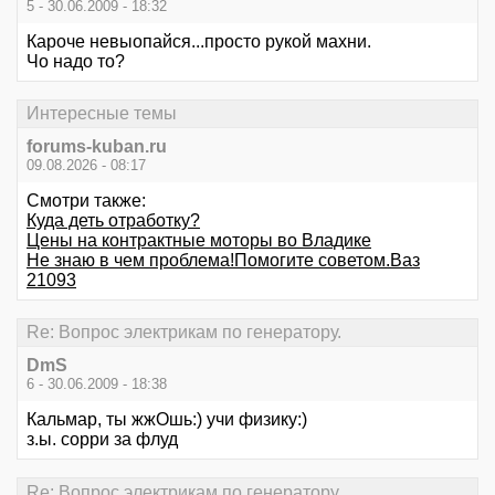
5 - 30.06.2009 - 18:32
Кароче невыопайся...просто рукой махни.
Чо надо то?
Интересные темы
forums-kuban.ru
09.08.2026 - 08:17
Смотри также:
Куда деть отработку?
Цены на контрактные моторы во Владике
Не знаю в чем проблема!Помогите советом.Ваз
21093
Re: Вопрос электрикам по генератору.
DmS
6 - 30.06.2009 - 18:38
Кальмар, ты жжОшь:) учи физику:)
з.ы. сорри за флуд
Re: Вопрос электрикам по генератору.