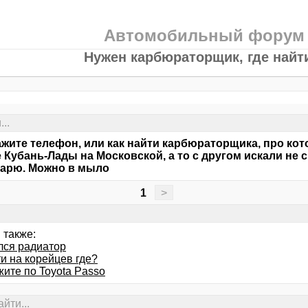
Автомобильный форум
Нужен карбюраторщик, где найти
..
жите телефон, или как найти карбюраторщика, про кото
 Кубань-Лады на Московской, а то с другом искали не 
дарю. Можно в мыло
1
>
 также:
лся радиатор
и на корейцев где?
жите по Toyota Passo
йти...