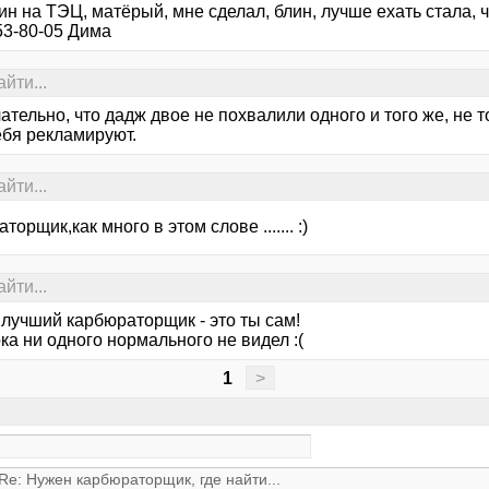
ин на ТЭЦ, матёрый, мне сделал, блин, лучше ехать стала, 
53-80-05 Дима
йти...
тельно, что дадж двое не похвалили одного и того же, не т
ебя рекламируют.
йти...
торщик,как много в этом слове ....... :)
йти...
лучший карбюраторщик - это ты сам!
ка ни одного нормального не видел :(
1
>