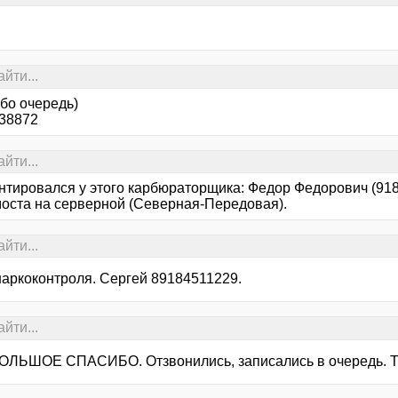
йти...
бо очередь)
38872
йти...
нтировался у этого карбюраторщика: Федор Федорович (918
моста на серверной (Северная-Передовая).
йти...
наркоконтроля. Сергей 89184511229.
йти...
ОЛЬШОЕ СПАСИБО. Отзвонились, записались в очередь. Те