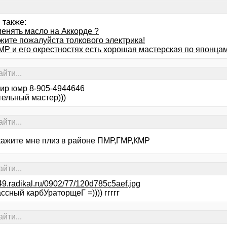
 также:
менять масло на Аккорде ?
жите пожалуйста толкового электрика!
МР и его окрестностях есть хорошая мастерская по японцам
йти...
ир юмр 8-905-4944646
тельный мастер)))
йти...
кажите мне плиз в районе ПМР,ГМР,КМР
йти...
i049.radikal.ru/0902/77/120d785c5aef.jpg
ассный карбУраторщеГ =)))) ггггг
йти...