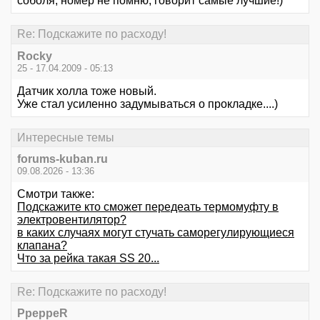
соболя, номер не помню, говорит самые лучшие!)
Re: Подскажите по расходу!
Rocky
25 - 17.04.2009 - 05:13
Датчик холла тоже новый.
Уже стал усиленно задумываться о прокладке....)
Интересные темы
forums-kuban.ru
09.08.2026 - 13:36
Смотри также:
Подскажите кто сможет передеать термомуфту в
электровентилятор?
в каких случаях могут стучать саморегулирующиеся
клапана?
Что за рейка такая SS 20...
Re: Подскажите по расходу!
PpeppeR