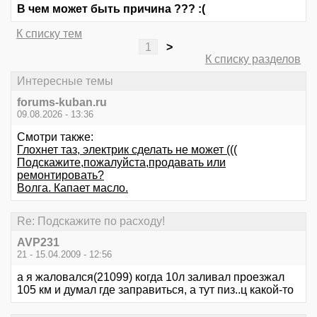
В чем может быть причина ??? :(
К списку тем
1
>
К списку разделов
Интересные темы
forums-kuban.ru
09.08.2026 - 13:36
Смотри также:
Глохнет таз, электрик сделать не может (((
Подскажите,пожалуйста,продавать или
ремонтировать?
Волга. Капает масло.
Re: Подскажите по расходу!
AVP231
21 - 15.04.2009 - 12:56
а я жаловался(21099) когда 10л заливал проезжал
105 км и думал где заправиться, а тут пиз..ц какой-то