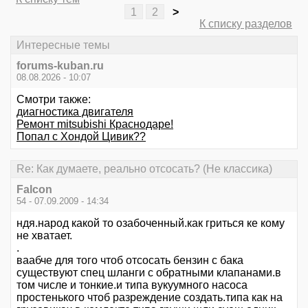
1
2
>
К списку разделов
Интересные темы
forums-kuban.ru
08.08.2026 - 10:07
Смотри также:
диагностика двигателя
Ремонт mitsubishi Краснодаре!
Попал с Хондой Цивик??
Re: Как думаете, реально отсосать? (Не классика)
Falcon
54 - 07.09.2009 - 14:34
ндя.народ какой то озабоченный.как гриться ке кому
не хватает.
.
ваабче для того чтоб отсосать бензин с бака
существуют спец шланги с обратными клапанами.в
том числе и тонкие.и типа вукуумного насоса
простенького чтоб разреждение создать.типа как на