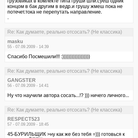
грузовиках в комлекте типа груши шли.суеш одник
концом в бак другим в ведр.и грушу жмеш пока не
потечет.тока не перепутать направление.
.
Re: Как думаете, реально отсосать? (Не классика)
masku
55 - 07.09.2009 - 14:39
Спасибо Посмешили!!! :))))))))))))))))))
Re: Как думаете, реально отсосать? (Не классика)
GANGSTER
56 - 07.09.2009 - 14:41
Ну что научили автора сосать...!? ))) ничего личного...
Re: Как думаете, реально отсосать? (Не классика)
RESPECT523
57 - 07.09.2009 - 18:45
45-БУРИЛЬЩИК >ну как же без тебя =))) готовься к