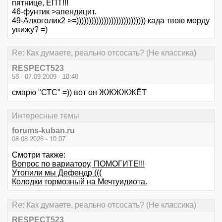
пятнице, ЁПТ!!!
46-фунтик >апендицит.
49-Алкоголик2 >=)))))))))))))))))))))))))))) када твою морду
увижу? =)
Re: Как думаете, реально отсосать? (Не классика)
RESPECT523
58 - 07.09.2009 - 18:48
смарю "СТС" =)) вот он ЖЖЖЖЖЁТ
Интересные темы
forums-kuban.ru
08.08.2026 - 10:07
Смотри также:
Вопрос по вариатору, ПОМОГИТЕ!!!
Утопили мы Дефендр (((
Колодки тормозный на Мечтуидиота.
Re: Как думаете, реально отсосать? (Не классика)
RESPECT523