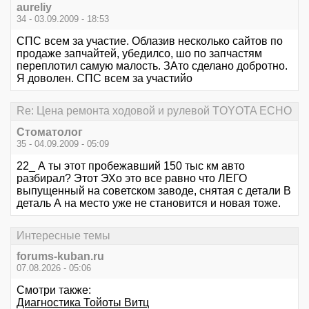
aureliy
34 - 03.09.2009 - 18:53
СПС всем за участие. Облазив несколько сайтов по
продаже запчайтей, убедилсо, шо по запчастям
переплотил самую малость. ЗАто сделано добротно.
Я доволен. СПС всем за участийо
Re: Цена ремонта ходовой и рулевой TOYOTA ECHO
Стоматолог
35 - 04.09.2009 - 05:09
22_ А ты этот пробежавший 150 тыс км авто
разбирал? Этот ЭХо это все равно что ЛЕГО
выпущенный на советском заводе, снятая с детали В
деталь А на место уже не становится и новая тоже.
Интересные темы
forums-kuban.ru
07.08.2026 - 05:06
Смотри также:
Диагностика Тойоты Витц