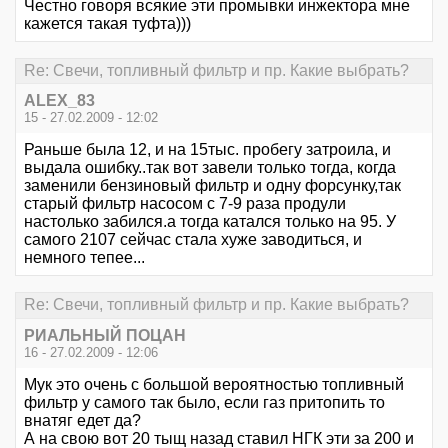
Честно говоря всякие эти промывки инжектора мне
кажется такая туфта)))
Re: Свечи, топливный фильтр и пр. Какие выбрать?
ALEX_83
15 - 27.02.2009 - 12:02
Раньше была 12, и на 15тыс. пробегу затроила, и
выдала ошибку..так вот завели только тогда, когда
заменили бензиновый фильтр и одну форсунку,так
старый фильтр насосом с 7-9 раза продули
настолько забился.а тогда катался только на 95. У
самого 2107 сейчас стала хуже заводиться, и
немного тепее...
Re: Свечи, топливный фильтр и пр. Какие выбрать?
РИАЛЬНЫЙ ПОЦАН
16 - 27.02.2009 - 12:06
Мук это очень с большой вероятностью топливный
фильтр у самого так было, если газ притопить то
внатяг едет да?
А на свою вот 20 тыщ назад ставил НГК эти за 200 и