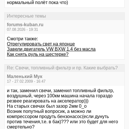
нормальный полёт пока что)
Интересные темы
forums-kuban.ru
07.08.2026 - 19:31
Смотри также:
Отрегулировать свет на японце
Завели двигатель VW BXW 1.4 без масла
Как снять руль на шестерке?
Re: Свечи, топливный фильтр и пр. Какие выбрать?
Маленький Мук
17 - 27.02.2009 - 16:47
и так, заменил свечи, заменил топливный фильтр,
воздушный, через 100км машина начала гораздо
резвее реагировать на акселератор)))
На старых свечах был зазор 2мм 0_о
Возник попутный вопросик, а можно ли
компрессором продуть бензонасос(если дунуть
против течения,т.е. в бак)??? или это будет для него
смертельно?