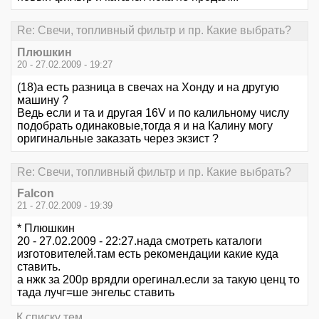
Re: Свечи, топливный фильтр и пр. Какие выбрать?
Плюшкин
20 - 27.02.2009 - 19:27
(18)а есть разница в свечах на Хонду и на другую
машину ?
Ведь если и та и другая 16V и по калильному числу
подобрать одинаковые,тогда я и на Калину могу
оригинальные заказать через экзист ?
Re: Свечи, топливный фильтр и пр. Какие выбрать?
Falcon
21 - 27.02.2009 - 19:39
* Плюшкин
20 - 27.02.2009 - 22:27.нада смотреть каталоги
изготовителей.там есть рекомендации какие куда
ставить.
а нжк за 200р врядли орегинал.если за такую ценц то
тада лучг=ше энгельс ставить
К списку тем