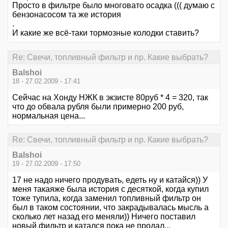
Просто в фильтре было многовато осадка ((( думаю с
бензонасосом та же история
.
И какие же всё-таки тормозные колодки ставить?
Re: Свечи, топливный фильтр и пр. Какие выбрать?
Balshoi
18 - 27.02.2009 - 17:41
Сейчас на Хонду НЖК в экзисте 80руб * 4 = 320, так
что до обвала рубля были примерно 200 руб,
нормальная цена...
Re: Свечи, топливный фильтр и пр. Какие выбрать?
Balshoi
19 - 27.02.2009 - 17:50
17 не надо ничего продувать, едеть ну и катайся)) У
меня такаяже была история с десяткой, когда купил
тоже тупила, когда заменил топливный фильтр он
был в таком состоянии, что закрадывалась мысль а
сколько лет назад его меняли)) Ничего поставил
новый фильтр и катался пока не продал...