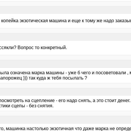
копейка экзотическая машина и еще к тому же надо заказыв
ссякли? Вопрос то конкретный.
ыла означена марка машины - уже б чего и посоветовали , м
апорожец ))) так куда ж тебя посылать ?
осмотреть на сцепление - его надо снять, а это стоит дене
тики сцепы - без снятия.
что, машинка настолько экзотичная что даже марка не опре