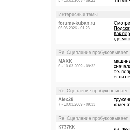
5 - 10.03.2009 - 09:21
это уже
Интересные темы
forums-kuban.ru
Смотри
06.08.2026 - 01:23
Подска
Как пе
где мо
Re: Сцепление пробуксовывает
MAXK
машина
6 - 10.03.2009 - 09:32
сначал
т.е. по
если не
Re: Сцепление пробуксовывает
Alex28
тружени
7 - 10.03.2009 - 09:33
ж менят
Re: Сцепление пробуксовывает
К737КК
да, луч