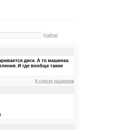
Найти!
аривается диск. А то машинка
пления. И где вообще такие
К списку разделов
)