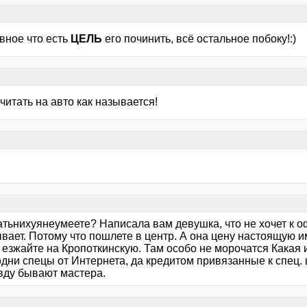
авное что есть
ЦЕЛЬ
его починить, всё остальное побоку!:)
итать на авто как называется!
атьнихуянеумеете? Написала вам девушка, что не хочет к о
вает. Потому что пошлете в центр. А она цену настоящую им
езжайте на Кропоткинскую. Там особо не морочатся Какая и
дни спецы от Интернета, да кредитом привязанные к спец. ц
вду бывают мастера.