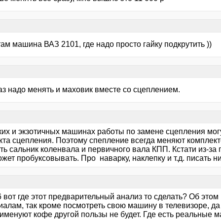
ам машина ВАЗ 2101, где надо просто гайку подкрутить ))
аз надо менять и маховик вместе со сцеплением.
ких и экзотичных машинах работы по замене сцепления мог
кта сцепления. Поэтому спепление всегда меняют комплек
ть сальник коленвала и первичного вала КПП. Кстати из-за
жет пробуксовывать. Про наварку, наклепку и т.д. писать ниче
вот где этот предварительный анализ то сделать? Об этом
алам, так кроме посмотреть свою машину в телевизоре, да 
 именуют кофе другой пользы не будет. Где есть реальные 