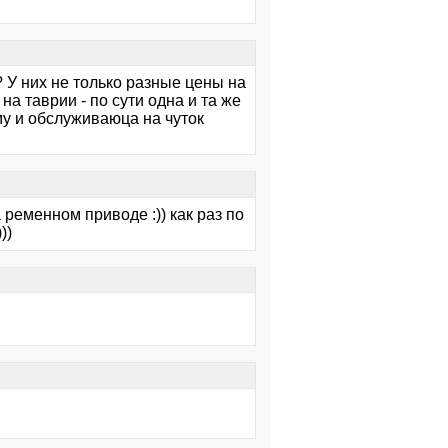
 У них не только разные цены на
 на таврии - по сути одна и та же
му и обслуживаюца на чуток
ременном приводе :)) как раз по
))