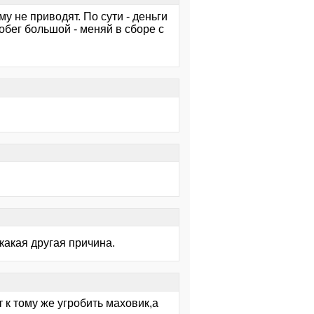
у не приводят. По сути - деньги
обег большой - меняй в сборе с
 какая другая причина.
 к тому же угробить маховик,а