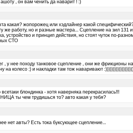
 ашоту , он вам ченить да наварит ! :)
авта какая? жопорожец или хэдлайнер какой специфический?
ту же работу, но и разные мастера... Сцепление на зил 131 и
а, устройство и принцип действия, но стоят чуток по-разно
ных СТО
 , у нее походу танковое сцепление , они же фрикционы на 
 на колесо :) и накладки там тож наваривают :)))))))))))))))))))
всетаки блондинка - хотя наверняка перекрасилась!!!
ИЦА ты чем трудишься то? авто какая у тебя?
ее нет авты? Есть тока буксующее сцепление...