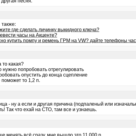
 другая песня.
 также:
жите где сделать личинку выкидного ключа?
ревести часы на Акценте?
жно купить помпу и ремень ГРМ на VW? дайте телефоны час
 то какая?
о нужно попробовать отрегулировать
пробовать опустить до конца сцепление
 поможет то 1,2 п.
ца - ну а если и другая причина (подпаленый или изначаль
ь! Так что ехай на СТО, там все и узнаешь.
ше менять всё сразу, мне вышло это 11 000 р