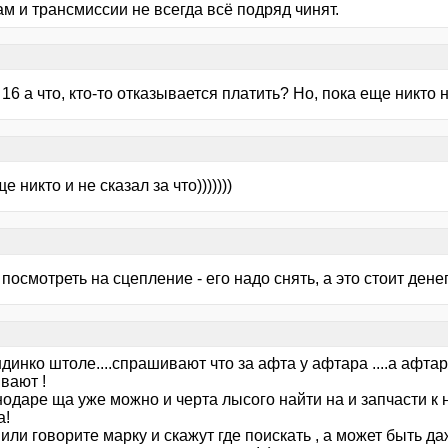
м и трансмиссии не всегда всё подряд чинят.
 16 а что, кто-то отказывается платить? Но, пока еще никто н
е никто и не сказал за что)))))))
посмотреть на сцепление - его надо снять, а это стоит денег
ондинко штоле....спрашивают что за афта у афтара ....а афта
вают !
одаре ща уже можно и черта лысого найти на и запчасти к н
а!
 или говорите марку и скажут где поискать , а может быть да