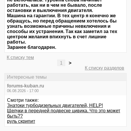
работать, как ни в чем не бывало, после
остановки и выключения двигателя.
Машина на гарантии. В тех центр я конечно же
обращусь, но перед обращением хотелось бы
узнать возможные причины невключения и
способы их устранения. Так как заметил за тех
центром желания впихнуть в счет лишние
работы.
Заранее благодарен.
К списку тем
1
>
К списку разделов
Интересные темы
forums-kuban.ru
06.08.2026 - 17:00
Смотри также:
Знатоки турбодизельных двигателей, HELP!
Щелчки в передней подвеске цивика. Что это может
быть??
руль скрипит