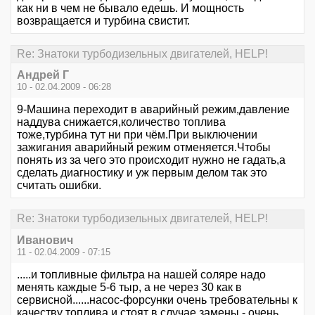
как ни в чем не бывало едешь. И мощность
возвращается и турбина свистит.
Re: Знатоки турбодизельных двигателей, HELP!
Андрей Г
10 - 02.04.2009 - 06:28
9-Машина переходит в аварийный режим,давление
наддува снижается,количество топлива
тоже,турбина тут ни при чём.При выключении
зажигания аварийный режим отменяется.Чтобы
понять из за чего это происходит нужно не гадать,а
сделать диагностику и уж первым делом так это
считать ошибки.
Re: Знатоки турбодизельных двигателей, HELP!
Иванович
11 - 02.04.2009 - 07:15
.....и топливные фильтра на нашей соляре надо
менять каждые 5-6 тыр, а не через 30 как в
сервисной......насос-форсунки очень требовательны к
качеству топлива и стоят в случае замены - очень