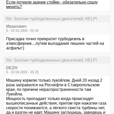
Если потекли задние стойки - обязательно сразу
менять?
Re: Знатоки турбодизельных двигателей, HELP!
Иванович
8 - 02.04.2009 - 02:34
Присадка точно превратит турбодизель в
атмосферник....путем выпадания лишних частей на
асфальт:)
Re: Знатоки турбодизельных двигателей, HELP!
DEZH
9 - 02.04.2009 - 05:28
Машину кормлю только лукойлом. Дней 20 назад 2
раза заправился на Роснефти в Ставропольском
крае, по причине нераспространенности там
Лукойла.
Мощность пропадает только когда происходят
вышеописанные действия, притом при нажатии газа
скорости понижаются, а легкого свиста турбины нет,
да и разгон не идет. Машину заглушишь, заведешь и