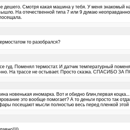
не дешего. Смотря какая машина у тебя. У меня знакомый 
вышло. На отечественной типа 7 или 9 думаю неоправданно 
посещала.
термостатом то разобрался?
все гуд. Поменял термостат. И датчик температурный помен
но. На трассе не остывает. Просто сказка. СПАСИБО ЗА ПОМ
на новенькая иномарка. Вот и обидно блин,первая коцка...
рование это вообще помогает? А то деньги просто так отда
фары посещают мысли полностью весь перед пленкой этой з
славно))))