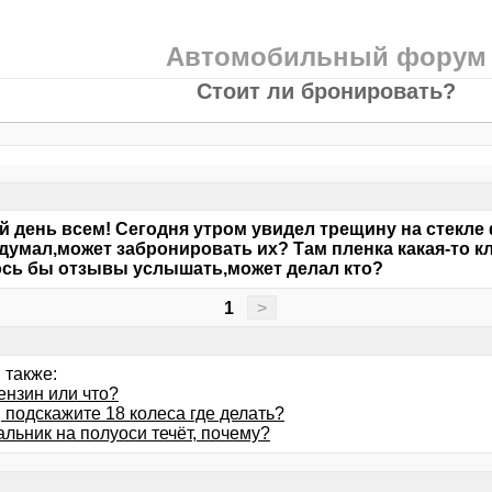
Автомобильный форум
Стоит ли бронировать?
 день всем! Сегодня утром увидел трещину на стекле 
думал,может забронировать их? Там пленка какая-то кле
сь бы отзывы услышать,может делал кто?
1
>
 также:
ензин или что?
 подскажите 18 колеса где делать?
альник на полуоси течёт, почему?