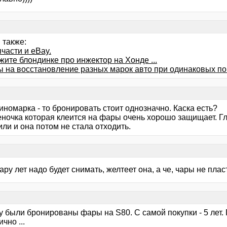
 также:
части и eBay.
ите блондинке про инжектор на Хонде ...
ы на восстановление разных марок авто при одинаковых по
иномарка - то бронировать стоит однозначно. Каска есть?
еночка которая клеится на фары очень хорошо защищает. Г
ли и она потом не стала отходить.
ару лет надо будет снимать, желтеет она, а че, чары не плас
ну были бронированы фары на S80. С самой покупки - 5 лет
чно ...