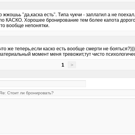
жжошьь "да,каска есть". Типа чукчи - заплатил а не поехал
по КАСКО. Хорошее бронирование тем более капота дорого
то вообще непонятки.
 что же теперь,если каско есть вообще смерти не бояться?)))
материальный момент меня тревожит,тут чисто психологичес
1
>