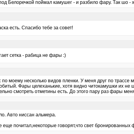
од Белоречкой поймал камушег - и разбило фару. Так шо - хр
каска есть. Спасибо тебе за совет!
ает сетка - рабица не фары :)
с по моему несколько видов пленки. У меня друг по трассе м
обитый. Фары целеханькие, хотя видно читокамушки их не щ
ельно смотреть отметины есть. До этого пару раз фары мен
ло. Авто ниссан альмера.
те еще почитал,некоторые говорят,что свет бронированных 