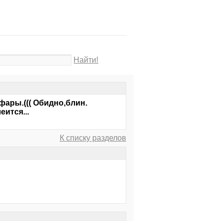
Найти!
фары.((( Обидно,блин.
ится...
К списку разделов