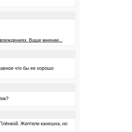
вреждениях. Ваше мнение...
лавное что бы ее хорошо
тик?
. Плёнкой. Желтели канешна, но