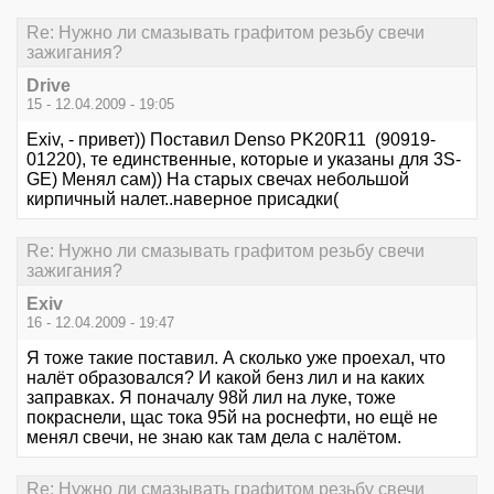
Re: Нужно ли смазывать графитом резьбу свечи
зажигания?
Drive
15 - 12.04.2009 - 19:05
Exiv, - привет)) Поставил Denso PK20R11 (90919-
01220), те единственные, которые и указаны для 3S-
GE) Менял сам)) На старых свечах небольшой
кирпичный налет..наверное присадки(
Re: Нужно ли смазывать графитом резьбу свечи
зажигания?
Exiv
16 - 12.04.2009 - 19:47
Я тоже такие поставил. А сколько уже проехал, что
налёт образовался? И какой бенз лил и на каких
заправках. Я поначалу 98й лил на луке, тоже
покраснели, щас тока 95й на роснефти, но ещё не
менял свечи, не знаю как там дела с налётом.
Re: Нужно ли смазывать графитом резьбу свечи