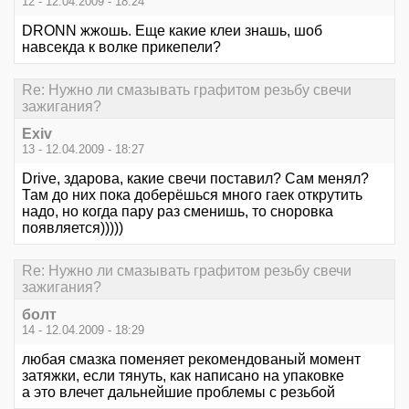
12 - 12.04.2009 - 18:24
DRONN жжошь. Еще какие клеи знашь, шоб
навсекда к волке прикепели?
Re: Нужно ли смазывать графитом резьбу свечи
зажигания?
Exiv
13 - 12.04.2009 - 18:27
Drive, здарова, какие свечи поставил? Сам менял?
Там до них пока доберёшься много гаек открутить
надо, но когда пару раз сменишь, то сноровка
появляется)))))
Re: Нужно ли смазывать графитом резьбу свечи
зажигания?
болт
14 - 12.04.2009 - 18:29
любая смазка поменяет рекомендованый момент
затяжки, если тянуть, как написано на упаковке
а это влечет дальнейшие проблемы с резьбой