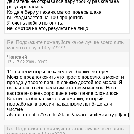
двигатель не открывался,пару тройку раз клапана
регулировались.
Когда я беру у пахана матор, поверь шаха
выкладывается на 100 процентов.
Я очень люблю погонять.
не смотря на это, результат на лицо.
Re: Подскажите пожалуйста какое лучше всего лить
масло в новую 14-ую????
Чанский
17 - 17.02.2009 - 00:02
15, наши моторы по качеству сборки- лотерея.
Можно предположить что просто повезло, а может и
правда у твоего папы в движке достойное масло. Я
не заявляю себя великим знатоком маслов. Но о
кастроле- очень хорошие впечатление сложилось.
Кстати- разбирал мотор иномарки, который
проработал в россии на кастроле лет 5- детали
чистые
абсолютно
http://i.smiles2k.net/aiwan_smiles/sorry.gif
[/url]
Re: Подскажите пожалуйста какое лучше всего лить