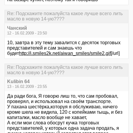
Re: Подскажите пожалуйста какое лучше всего лить
масло в новую 14-ую????
Чанский
12 - 16.02.2009 - 23:50
10, завтра в эту тему завалится с десяток торговых
представителей и сам знаешь что
будет
http://i.smiles2k.net/aiwan_smiles/smile2.gif
[/url]
Re: Подскажите пожалуйста какое лучше всего лить
масло в новую 14-ую????
Kulibin 64
13 - 16.02.2009 - 23:55
Да ради бога, Я говорю лиш то, что сам пробовал,
проверял, и использовал на своём транспорте.
У пахана шестёрка,которуя я обслуживаю, ничего
кроме шела не видила, 120 с копейками тыщь, и без
капиталки, масло вообще не хавает,
А если мои слова обосрут кучка торговых
представителей, у которых одна задача продать, я