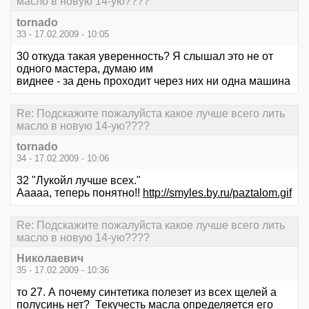
масло в новую 14-ую????
tornado
33 - 17.02.2009 - 10:05
30 откуда такая уверенность? Я слышал это не от
одного мастера, думаю им
виднее - за день проходит через них ни одна машина
Re: Подскажите пожалуйста какое лучше всего лить
масло в новую 14-ую????
tornado
34 - 17.02.2009 - 10:06
32 "Лукойл лучше всех."
Ааааа, теперь понятно!!
http://smyles.by.ru/paztalom.gif
Re: Подскажите пожалуйста какое лучше всего лить
масло в новую 14-ую????
Николаевич
35 - 17.02.2009 - 10:36
то 27. А почему синтетика полезет из всех щелей а
полусинь нет? Текучесть масла определяется его