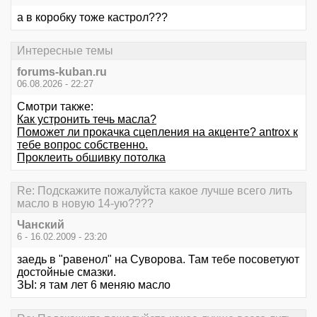
а в коробку тоже кастрол???
Интересные темы
forums-kuban.ru
06.08.2026 - 22:27
Смотри также:
Как устронить течь масла?
Поможет ли прокачка сцепления на акценте? antrox к
тебе вопрос собственно.
Проклеить обшивку потолка
Re: Подскажите пожалуйста какое лучше всего лить
масло в новую 14-ую????
Чанский
6 - 16.02.2009 - 23:20
заедь в "равенол" на Суворова. Там тебе посоветуют
достойные смазки.
ЗЫ: я там лет 6 меняю масло