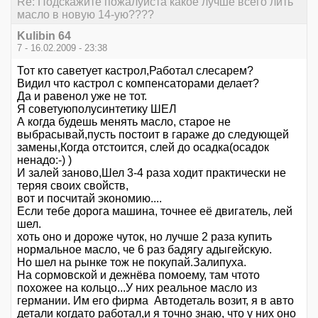
Re: Подскажите пожалуйста какое лучше всего лить
масло в новую 14-ую????
Kulibin 64
7 - 16.02.2009 - 23:38
Тот кто саветует кастрол,Работал слесарем?
Видил что кастрол с компенсаторами делает?
Да и равенол уже не тот.
Я советуюполусинтетику ШЕЛ
А когда будешь менять масло, старое не
выбрасывай,пусть постоит в гараже до следующей
замены,Когда отстоится, слей до осадка(осадок
ненадо:-) )
И залей заново,Шел 3-4 раза ходит практически не
теряя своих свойств,
вот и посчитай экономию....
Если тебе дорога машина, точнее её двигатель, лей
шел.
хоть оно и дороже чуток, но лучше 2 раза купить
нормальное масло, че 6 раз бадягу адыгейскую.
Но шел на рынке тож не покупай.Залипуха.
На сормовской и дежнёва помоему, там чтото
похожее на кольцо...У них реальное масло из
германии. Им его фирма Автодеталь возит, я в авто
детали когдато работал,и я точно знаю, что у них оно