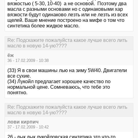
вязкостью ( 5-30, 10-40) а не основой. Поэтому два
масла с разными основами но с одинаковыми хар
вязкости будут одинаково лезть или не лезть из всех
щелей. Ваше мнение построено на мифе о том что
синтетика более жидкое масло.
Re: Подскажите пожалуйста какое лучше всего лить
масло в новую 14-ую????
ёж
36 - 17.02.2009 - 10:38
(33) Я в свои машины лью на зиму 5W40. Двигатели
все сухие.
(34) Лукойл предлагает хорошее качество по
нормальной цене. Сомневаюсь, что тебе это
понятно.
Re: Подскажите пожалуйста какое лучше всего лить
масло в новую 14-ую????
лови кирпич
37 - 17.02.2009 - 10:42
26 - дык дык лукойловская синтетика это что-то