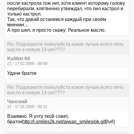
после кастрола тож нет, хотя клиент которому голову
перебирали, клятвенно утвеждал, что лил кастрол и
только кастрол.
Так, что давай останемся каждый при своём
мнении...
А про шел, я просто скажу: Реальное масло.
Re: Подскажите пожалуйста какое лучше всего лить
масло в новую 14-ую????
Kulibin 64
21 - 17.02.2009 - 00:09
Удачи браток
Re: Подскажите пожалуйста какое лучше всего лить
масло в новую 14-ую????
Чанский
22 - 17.02.2009 - 00:12
Взаимно. Я учту твой совет,
браток
http://i.smiles2k.net/aiwan_smiles/ok.gif
[/url]