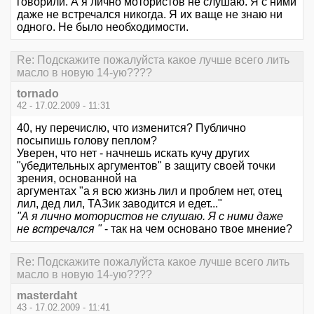
говорили. А я лично мотористов не слушаю. Я с ними
даже не встречался никогда. Я их ваще не знаю ни
одного. Не было необходимости.
Re: Подскажите пожалуйста какое лучше всего лить
масло в новую 14-ую????
tornado
42 - 17.02.2009 - 11:31
40, ну перечислю, что изменится? Публично
посыпишь голову пеплом?
Уверен, что нет - начнешь искать кучу других
"убедительных аргументов" в защиту своей точки
зрения, основанной на
аргументах "а я всю жизнь лил и проблем нет, отец
лил, дед лил, ТАЗик заводится и едет..."
"А я лично мотористов не слушаю. Я с ними даже
не встречался "
- так на чем основано твое мнение?
Re: Подскажите пожалуйста какое лучше всего лить
масло в новую 14-ую????
masterdaht
43 - 17.02.2009 - 11:41