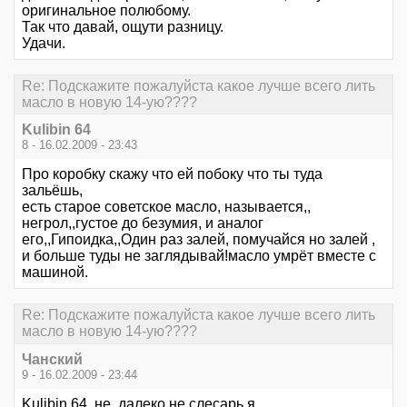
оригинальное полюбому.
Так что давай, ощути разницу.
Удачи.
Re: Подскажите пожалуйста какое лучше всего лить
масло в новую 14-ую????
Kulibin 64
8 - 16.02.2009 - 23:43
Про коробку скажу что ей побоку что ты туда
зальёшь,
есть старое советское масло, называется,,
негрол,,густое до безумия, и аналог
его,,Гипоидка,,Один раз залей, помучайся но залей ,
и больше туды не заглядывай!масло умрёт вместе с
машиной.
Re: Подскажите пожалуйста какое лучше всего лить
масло в новую 14-ую????
Чанский
9 - 16.02.2009 - 23:44
Kulibin 64, не, далеко не слесарь я.