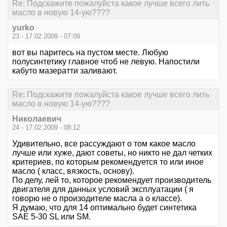
Re: Подскажите пожалуйста какое лучше всего лить
масло в новую 14-ую????
yurko
23 - 17.02.2009 - 07:09
вот вы паритесь на пустом месте. Любую
полусинтетику главное чтоб не левую. Напостили
кабуто мазератти заливают.
Re: Подскажите пожалуйста какое лучше всего лить
масло в новую 14-ую????
Николаевич
24 - 17.02.2009 - 08:12
Удивительно, все рассуждают о том какое масло
лучше или хуже, дают советы, но никто не дал четких
критериев, по которым рекомендуется то или иное
масло ( класс, вязкость, основу).
По делу, лей то, которое рекомендует производитель
двигателя для данных условий эксплуатации ( я
говорю не о произодителе масла а о классе).
Я думаю, что для 14 оптимально будет синтетика
SAE 5-30 SL или SM.