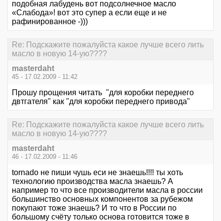
подобная лабудень вот подсолнечное масло
«Слабода»! вот это супер а если еще и не
рафинированное -)))
Re: Подскажите пожалуйста какое лучше всего лить
масло в новую 14-ую????
masterdaht
45 - 17.02.2009 - 11:42
Прошу прощения читать "для коробки переднего
двтгателя" как "для коробки переднего привода"
Re: Подскажите пожалуйста какое лучше всего лить
масло в новую 14-ую????
masterdaht
46 - 17.02.2009 - 11:46
tornado не пиши чушь еси не знаешь!!!! ты хоть
технологию производства масла знаешь? А
например то что все производители масла в россии
большинство основных компонентов за рубежом
покупают тоже знаешь? И то что в России по
большому счёту только основа готовится тоже в