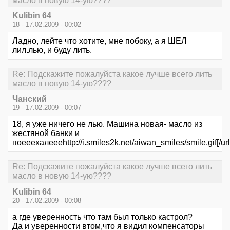
масло в новую 14-ую????
Kulibin 64
18 - 17.02.2009 - 00:02
Ладно, лейте что хотите, мне побоку, а я ШЕЛ
лил.лью, и буду лить.
Re: Подскажите пожалуйста какое лучше всего лить
масло в новую 14-ую????
Чанский
19 - 17.02.2009 - 00:07
18, я уже ничего не лью. Машина новая- масло из
жестяной банки и
поееехалеее
http://i.smiles2k.net/aiwan_smiles/smile.gif
[/url
Re: Подскажите пожалуйста какое лучше всего лить
масло в новую 14-ую????
Kulibin 64
20 - 17.02.2009 - 00:08
а где уверенность что там был только кастрол?
Да и уверенности втом,что я видил компенсаторы