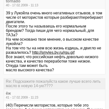
tornado
40 - 17.02.2009 - 11:13
39 у Лукойла очень много негативных отзывов, в том
числе от мотористов которые разбирают/перебирают
двигатели.
После этого ты называешь его нормальным
брендом? Тогда пиши для чего нормальный, для
ТАЗа?
На чем основано твое мнение, о высоком качестве
лукойла?
На том что ты на нем всю жизнь ездишь, и двигло не
развалилось?
http://smyles.by.ru/rgu.gif
Все знают, что российская нефть довольно низкого
качества, и качество переработки тоже низкое.
Откуда там может быть
масло высокого качества?
Re: Подскажите пожалуйста какое лучше всего лить
масло в новую 14-ую????
ёж
41 - 17.02.2009 - 11:23
(40) Перечисли мотористов, которые тебе это