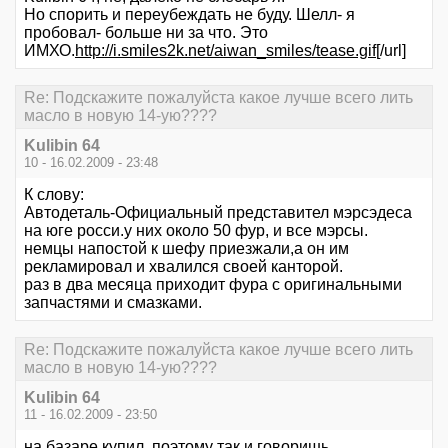
Но спорить и переубеждать не буду. Шелл- я
пробовал- больше ни за что. Это
ИМХО.
http://i.smiles2k.net/aiwan_smiles/tease.gif
[/url]
Re: Подскажите пожалуйста какое лучше всего лить
масло в новую 14-ую????
Kulibin 64
10 - 16.02.2009 - 23:48
К слову:
Автодеталь-Официальный представител мэрсэдеса
на юге росси.у них около 50 фур, и все мэрсы.
немцы напостой к шефу приезжали,а он им
рекламировал и хвалился своей канторой.
раз в два месяца приходит фура с оригинальными
запчастями и смазками.
Re: Подскажите пожалуйста какое лучше всего лить
масло в новую 14-ую????
Kulibin 64
11 - 16.02.2009 - 23:50
на базаре купил, поэтому так и говоришь