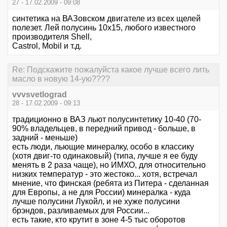
27 - 17.02.2009 - 09:08
синтетика на ВАЗовском двигателе из всех щелей
полезет. Лей полусинь 10х15, любого известного
производителя Shell,
Castrol, Mobil и т.д.
Re: Подскажите пожалуйста какое лучше всего лить
масло в новую 14-ую????
vvvsvetlograd
28 - 17.02.2009 - 09:13
традиционно в ВАЗ льют полусинтетику 10-40 (70-
90% владельцев, в передний привод - больше, в
задний - меньше)
есть люди, льющие минералку, особо в классику
(хотя двиг-то одинаковый) (типа, лучше я ее буду
менять в 2 раза чаще), но ИМХО, для относительно
низких температур - это жестоко... хотя, встречал
мнение, что финская (ребята из Питера - сделанная
для Европы, а не для России) минералка - куда
лучше полусини Лукойл, и не хуже полусини
брэндов, разливаемых для России...
есть такие, кто крутит в зоне 4-5 тыс оборотов