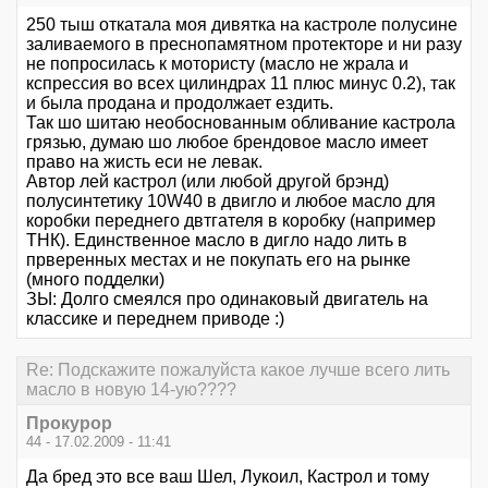
250 тыш откатала моя дивятка на кастроле полусине
заливаемого в преснопамятном протекторе и ни разу
не попросилась к мотористу (масло не жрала и
кспрессия во всех цилиндрах 11 плюс минус 0.2), так
и была продана и продолжает ездить.
Так шо шитаю необоснованным обливание кастрола
грязью, думаю шо любое брендовое масло имеет
право на жисть еси не левак.
Автор лей кастрол (или любой другой брэнд)
полусинтетику 10W40 в двигло и любое масло для
коробки переднего двтгателя в коробку (например
ТНК). Единственное масло в дигло надо лить в
прверенных местах и не покупать его на рынке
(много подделки)
ЗЫ: Долго смеялся про одинаковый двигатель на
классике и переднем приводе :)
Re: Подскажите пожалуйста какое лучше всего лить
масло в новую 14-ую????
Прокурор
44 - 17.02.2009 - 11:41
Да бред это все ваш Шел, Лукоил, Кастрол и тому