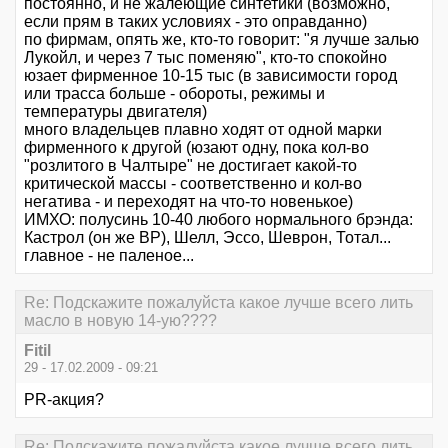
постоянно, и не жалеющие синтетики (возможно,
если прям в таких условиях - это оправданно)
по фирмам, опять же, кто-то говорит: "я лучше залью
Лукойл, и через 7 тыс поменяю", кто-то спокойно
юзает фирменное 10-15 тыс (в зависимости город
или трасса больше - обороты, режимы и
температуры двигателя)
много владельцев плавно ходят от одной марки
фирменного к другой (юзают одну, пока кол-во
"розлитого в Чалтыре" не достигает какой-то
критической массы - соответственно и кол-во
негатива - и переходят на что-то новенькое)
ИМХО: полусинь 10-40 любого нормального брэнда:
Кастрол (он же ВР), Шелл, Эссо, Шеврон, Тотал...
главное - не паленое...
Re: Подскажите пожалуйста какое лучше всего лить
масло в новую 14-ую????
Fitil
29 - 17.02.2009 - 09:21
PR-акция?
Re: Подскажите пожалуйста какое лучше всего лить