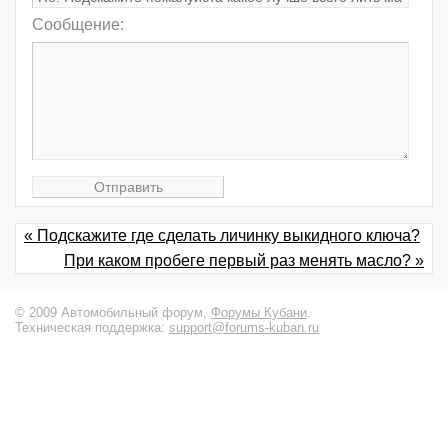
Сообщение:
« Подскажите где сделать личинку выкидного ключа?
При каком пробеге первый раз менять масло? »
© 2009 Автомобильный форум,
Форумы Кубани
.
Техническая поддержка:
support@forums-kuban.ru