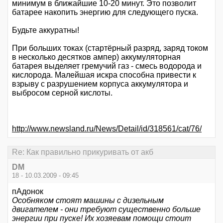
минимум в ближайшие 10-20 минут. Это позволит
батарее накопить энергию для следующего пуска.
Будьте аккуратны!
При больших токах (стартёрный разряд, заряд током
в несколько десятков ампер) аккумуляторная
батарея выделяет гремучий газ - смесь водорода и
кислорода. Малейшая искра способна привести к
взрыву с разрушением корпуса аккумулятора и
выбросом серной кислоты.
http://www.newsland.ru/News/Detail/id/318561/cat/76/
Re: Как правильно прикуривать от акб
DM
18 - 10.03.2009 - 09:45
пАдонок
Особняком стоят машины с дизельным
двигателем - они требуют существенно больше
энергии при пуске! Их хозяевам помощи стоит