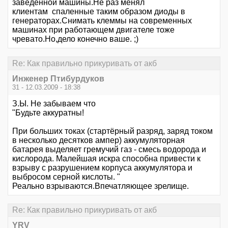
заведённой машины.Не раз менял
клиентам спаленные таким образом диоды в
генераторах.Снимать клеммы на современных
машинах при работающем двигателе тоже
чревато.Но,дело конечно ваше. ;)
Re: Как правильно прикуривать от акб
Инженер Птибурдуков
31 - 12.03.2009 - 18:38
З.Ы. Не забываем что
"Будьте аккуратны!
При больших токах (стартёрный разряд, заряд током
в несколько десятков ампер) аккумуляторная
батарея выделяет гремучий газ - смесь водорода и
кислорода. Малейшая искра способна привести к
взрыву с разрушением корпуса аккумулятора и
выбросом серной кислоты. "
Реально взрываются.Впечатляющее зрелище.
Re: Как правильно прикуривать от акб
YRV