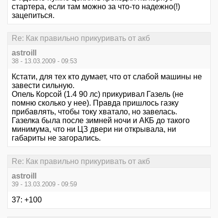
стартера, если там можно за что-то надежно(!)
зацепиться.
Re: Как правильно прикуривать от акб
astroill
38 - 13.03.2009 - 09:53
Кстати, для тех кто думает, что от слабой машины не
завести сильную.
Опель Корсой (1.4 90 лс) прикуривал Газель (не
помню сколько у нее). Правда пришлось газку
прибавлять, чтобы току хватало, но завелась.
Газелка была после зимней ночи и АКБ до такого
минимума, что ни ЦЗ двери ни открывала, ни
габариты не загорались.
Re: Как правильно прикуривать от акб
astroill
39 - 13.03.2009 - 09:59
37: +100