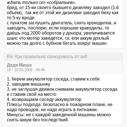
ждать только от «собратьев».
бред, от 15-ки своего бывшего дизиляку заводил (1.6
объем), так же от этой же дизиляки заводил беху как
то 5-ку вроде
с пунктом заглушить двигатель, снять крокодилов, и
заводить, поспорю, если хорошие кракодилы, то
даёшь под 2000 оборотов у донора, увеличивается
шанс что мотор заведётся, т.к. ели аккум дохлый
можно так долго с бубном бегать вокруг машин
Re: Как правильно прикуривать от акб
Дядя Миша
19 - 10.03.2009 - 09:46
1. берем аккумулятор соседа, ставим к себе
2. заводим машынку
3. не заглушая движок снимаем аккумулятор соседа
и ставим свой на место
4. возвращаем соседу аккумулятор
Плюсы подхода: безопасно в пожарном плане, не
надо проводов, не надо играть в питнажки.
Минусы: не с каждой заведенной машины можно
снять аккум без последствий.