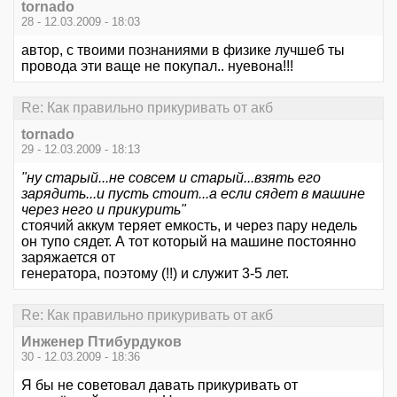
tornado
28 - 12.03.2009 - 18:03
автор, с твоими познаниями в физике лучшеб ты
провода эти ваще не покупал.. нуевона!!!
Re: Как правильно прикуривать от акб
tornado
29 - 12.03.2009 - 18:13
"ну старый...не совсем и старый...взять его
зарядить...и пусть стоит...а если сядет в машине
через него и прикурить"
стоячий аккум теряет емкость, и через пару недель
он тупо сядет. А тот который на машине постоянно
заряжается от
генератора, поэтому (!!) и служит 3-5 лет.
Re: Как правильно прикуривать от акб
Инженер Птибурдуков
30 - 12.03.2009 - 18:36
Я бы не советовал давать прикуривать от