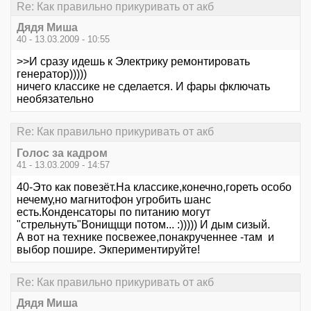
Re: Как правильно прикуривать от акб
Дядя Миша
40 - 13.03.2009 - 10:55
>>И сразу идешь к Электрику ремонтировать
генератор)))))
ничего классике не сделается. И фары фключать
необязательно
Re: Как правильно прикуривать от акб
Голос за кадром
41 - 13.03.2009 - 14:57
40-Это как повезёт.На классике,конечно,гореть особо
нечему,но магнитофон угробить шанс
есть.Конденсаторы по питанию могут
"стрельнуть"Вонищщи потом... :))))) И дым сизый.
А вот на технике посвежее,понакрученнее -там и
выбор пошире. Экпериментируйте!
Re: Как правильно прикуривать от акб
Дядя Миша