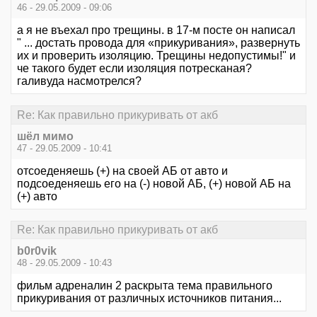
46 - 29.05.2009 - 09:06
а я не въехал про трещины. в 17-м посте он написал
" ... достать провода для «прикуривания», развернуть
их и проверить изоляцию. Трещины недопустимы!" и
че такого будет если изоляция потресканая?
галивуда насмотрелся?
Re: Как правильно прикуривать от акб
шёл мимо
47 - 29.05.2009 - 10:41
отсоеденяешь (+) на своей АБ от авто и
подсоеденяешь его на (-) новой АБ, (+) новой АБ на
(+) авто
Re: Как правильно прикуривать от акб
b0r0vik
48 - 29.05.2009 - 10:43
фильм адреналин 2 раскрыта тема правильного
прикуривания от различных источников питания...