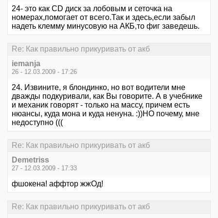
24- это как CD диск за лобовым и сеточка на
номерах,помогает от всего.Так и здесь,если забыл
надеть клемму минусовую на АКБ,то фиг заведешь.
Re: Как правильно прикуривать от акб
iemanja
26 - 12.03.2009 - 17:26
24. Извините, я блондинко, но вот водители мне
дважды подкуривали, как Вы говорите. А в учебнике
и механик говорят - только на массу, причем есть
нюансы, куда мона и куда ненуна. :))НО почему, мне
недоступно (((
Re: Как правильно прикуривать от акб
Demetriss
27 - 12.03.2009 - 17:33
фшокена! аффтор жжОд!
Re: Как правильно прикуривать от акб