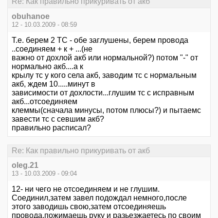
Re: Как правильно прикуривать от акб
obuhanoe
12 - 10.03.2009 - 08:59
Т.е. берем 2 ТС - обе заглушены, берем провода
..соединяем + к + ...(не
важно от дохлой акб или нормальной?) потом "-" от
нормально акб....а к
крылу тс у кого села акб, заводим тс с нормальным
акб, ждем 10.....минут в
зависимости от дохлости...глушим тс с исправным
акб...отсоединяем
клеммы(сначала минусы, потом плюсы?) и пытаемс
завести тс с севшим акб?
правильно расписал?
Re: Как правильно прикуривать от акб
oleg.21
13 - 10.03.2009 - 09:04
12- ни чего не отсоединяем и не глушим.
Соединил,затем завел подождал немного,после
этого заводишь свою,затем отсоединяешь
провода,пожимаешь руку и разьезжаетесь по своим