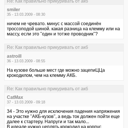
Re: Как правильно прикуривать от акб
smiler
35 - 13.03.2009 - 08:30
ничем не чревато. минус с массой соединён
троссоподой шиной. какая разница на клемму или на
массу, если это "один и тотже проводник"?
Re: Как правильно прикуривать от акб
astroill
36 - 13.03.2009 - 08:55
На кузове больше мест где можно зацепиЦЦа
крокодилом, чем на клемму АКБ.
Re: Как правильно прикуривать от акб
CatMax
37 - 13.03.2009 - 09:18
34 - Это нужно для исключения падения напряжения
на участке "АКБ-кузов", а ведь ток должен пойти еще
далее к стартеру. Напруги и так мало...
В идеале нужно цеплять крокодил на корпус