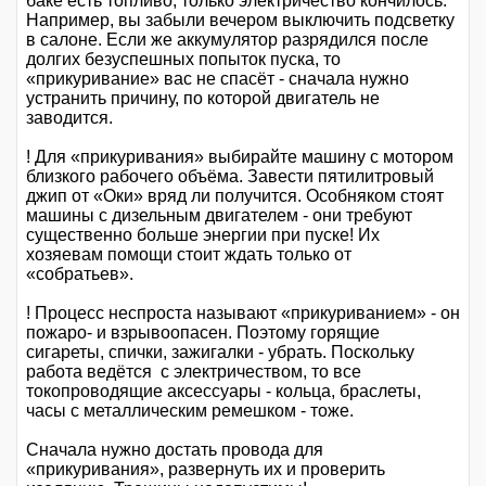
баке есть топливо, только электричество кончилось.
Например, вы забыли вечером выключить подсветку
в салоне. Если же аккумулятор разрядился после
долгих безуспешных попыток пуска, то
«прикуривание» вас не спасёт - сначала нужно
устранить причину, по которой двигатель не
заводится.
! Для «прикуривания» выбирайте машину с мотором
близкого рабочего объёма. Завести пятилитровый
джип от «Оки» вряд ли получится. Особняком стоят
машины с дизельным двигателем - они требуют
существенно больше энергии при пуске! Их
хозяевам помощи стоит ждать только от
«собратьев».
! Процесс неспроста называют «прикуриванием» - он
пожаро- и взрывоопасен. Поэтому горящие
сигареты, спички, зажигалки - убрать. Поскольку
работа ведётся с электричеством, то все
токопроводящие аксессуары - кольца, браслеты,
часы с металлическим ремешком - тоже.
Сначала нужно достать провода для
«прикуривания», развернуть их и проверить