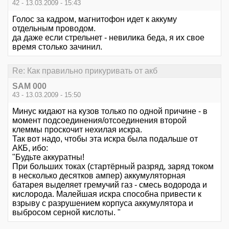
42 - 13.03.2009 - 15:43
Голос за кадром, магнитофон идет к аккуму
отдельным проводом.
да даже если стрельнет - невилика беда, я их свое
время столько зачинил.
Re: Как правильно прикуривать от акб
SAM 000
43 - 13.03.2009 - 15:50
Минус кидают на кузов только по одной причине - в
момент подсоединения/отсоединения второй
клеммы проскочит нехилая искра.
Так вот надо, чтобы эта искра была подальше от
АКБ, ибо:
"Будьте аккуратны!
При больших токах (стартёрный разряд, заряд током
в несколько десятков ампер) аккумуляторная
батарея выделяет гремучий газ - смесь водорода и
кислорода. Малейшая искра способна привести к
взрыву с разрушением корпуса аккумулятора и
выбросом серной кислоты. "