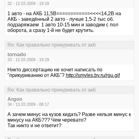
32 - 12.03.2009 - 19:19
1 авто - на АКБ 11,5В============<<<<14,2В на
АКБ - заведённый 2 авто - лучше 1,5-2 тыс об.
подзаряжаем 1 авто 10-15 мин и заводим с пол
оборота, а сразу 1-й не будет крутить.
Re: Как правильно прикуривать от акб
tornado
33 - 12.03.2009 - 19:29
Никто диссертацию не хочет написать по
"прикуриванию от АКБ"?
http://smyles.by.ru/rgu.gif
Re: Как правильно прикуривать от акб
Argon
34 - 13.03.2009 - 08:17
А зачем минус на кузов кидать? Разве нельзя минус к
минусу на АКБ??? Чем черевато?
Так никто и не ответит?