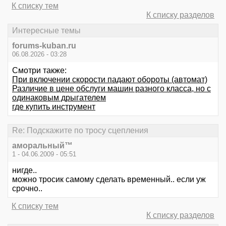
К списку тем
К списку разделов
Интересные темы
forums-kuban.ru
06.08.2026 - 03:28
Смотри также:
При включении скорости падают обороты (автомат)
Различие в цене обслуги машин разного класса, но с
одинаковым дрыгателем
где купить инструмент
Re: Подскажите по тросу сцепления
аморальный™
1 - 04.06.2009 - 05:51
нигде..
можно тросик самому сделать временный.. если уж
срочно..
К списку тем
К списку разделов