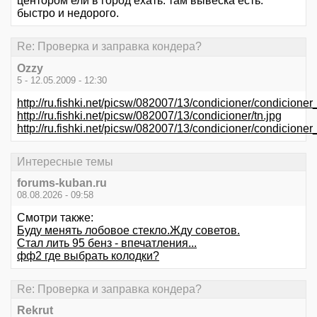
центором ели в город ехать. там вывеска есть.
быстро и недорого.
Re: Проверка и заправка кондера?
Ozzy
5 - 12.05.2009 - 12:30
http://ru.fishki.net/picsw/082007/13/condicioner/condicione
http://ru.fishki.net/picsw/082007/13/condicioner/tn.jpg
http://ru.fishki.net/picsw/082007/13/condicioner/condicione
Интересные темы
forums-kuban.ru
08.08.2026 - 09:58
Смотри также:
Буду менять лобовое стекло.Жду советов.
Стал лить 95 бенз - впечатления...
фф2 где выбрать колодки?
Re: Проверка и заправка кондера?
Rekrut