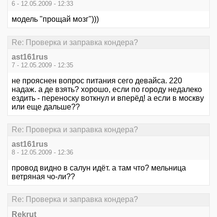
6 - 12.05.2009 - 12:33
модель "прощай мозг")))
Re: Проверка и заправка кондера?
ast161rus
7 - 12.05.2009 - 12:35
не прояснен вопрос питания сего девайса. 220
надаж. а де взять? хорошо, если по городу недалеко
ездить - переноску воткнул и вперёд! а если в москву
или еще дальше??
Re: Проверка и заправка кондера?
ast161rus
8 - 12.05.2009 - 12:36
провод видно в салун идёт. а там что? мельница
ветряная чо-ли??
Re: Проверка и заправка кондера?
Rekrut