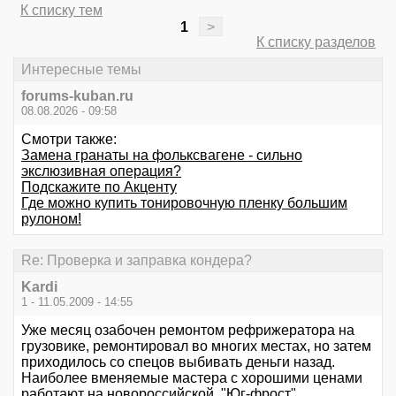
К списку тем
1
>
К списку разделов
Интересные темы
forums-kuban.ru
08.08.2026 - 09:58
Смотри также:
Замена гранаты на фольксвагене - сильно
экслюзивная операция?
Подскажите по Акценту
Где можно купить тонировочную пленку большим
рулоном!
Re: Проверка и заправка кондера?
Kardi
1 - 11.05.2009 - 14:55
Уже месяц озабочен ремонтом рефрижератора на
грузовике, ремонтировал во многих местах, но затем
приходилось со спецов выбивать деньги назад.
Наиболее вменяемые мастера с хорошими ценами
работают на новороссийской, "Юг-фрост".