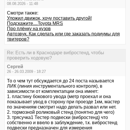
08.08.2026 - 11:48
Смотри также:
Уложил движок, хочу поставить другой!
Подскажите....Toyota MRS
Про плёнку на кузов
Автозвук. Как сделать или где заказать подиумы для
твитеров?
Re: Есть ли в Краснодаре вибростенд, чтобы
проверить ходовую?
Серrей
26 - 26.03.2009 - 18:27
То о чем тут обсуждается до 24 поста называется
ЛИК (линия инструментального контроля), в
зависимости от комплектапции она имеет:
1. пластину бокового увода (метр проехал и она
показывает увод в сторону при проезде 1км, мастер
по значениям смотрит надо делать развал или нет.
2. тормозной роликовый стенд (понятно для чего)
3. трясучка1 Тестер подвески (вибростенд) что
собственно и ввело в заблуждение, т.к. вибростенд
подвески предназначен для измерения