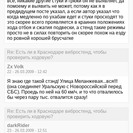
всё, никакие другие стуки и грюки он не выявляет, да
помоему и выявить не может, потому как я в
предидущем посте указал, а если автор указал что
когда медленно по ухабам едет и стуки просходят то
это скорее всего проявляется в краиних положениях
хода отбоя и сжатия подвески, а стенд такие режимы
просто не в силах повторить он скорее похож на езду
по ровной хорошей брусчатке
Re: Есть ли в Краснодаре вибростенд, чтобы
проверить ходовую?
Zx Volk
22 - 26.03.2009 - 12:42
Я знаю где такой стэнд! Улица Меланжевая...вся!!!
(она соединяет Уральскую с Новороссийской перед
СБС). Проедь по ней на 60 км/ч. и то что отвалилось
бы через пару тыс. отвалится сразу!
Re: Есть ли в Краснодаре вибростенд, чтобы
проверить ходовую?
darkRider
23 - 26.03.2009 - 12:51