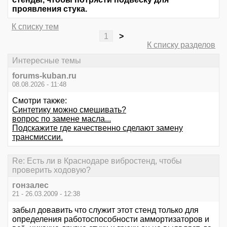
проявления стука.
К списку тем
1
>
К списку разделов
Интересные темы
forums-kuban.ru
08.08.2026 - 11:48
Смотри также:
Синтетику можно смешивать?
вопрос по замене масла...
Подскажите где качественно сделают замену
трансмиссии.
Re: Есть ли в Краснодаре вибростенд, чтобы
проверить ходовую?
гонзалес
21 - 26.03.2009 - 12:38
забыл довавить что служит этот стенд только для
определения работоспособности аммортизаторов и