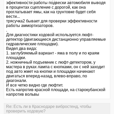
эфективности работы подвески автомобиля выводя
в процентах сцепление с дорогой, как она
проглатывает ямы, как на грунтовке будет себя
вести...
трясучка2 бывает для проверки эффективности
работы аммортизаторов.
.
Для диагностики ходовой используется люфт-
детектор (двигающиеся дистанционно управляемые
гидравлические площадки).
Видел два вида:
1. заглубляемый вариант - яма в полу и по краям
площадки.
2. ножничный подъемник с люфт-детектором, у
мастера в руках лампа с кнопками, он с ней заходит
под авто жмет на кнопки и площадки начинают
двигаться вперед-назад, влево-вправо, по
диагонали.
И все четко видно где люфтит.
Есть напротив красной площади, на старокубанской
напротив вольвы
Re: Есть ли в Краснодаре вибростенд, чтобы
проверить ходовую?