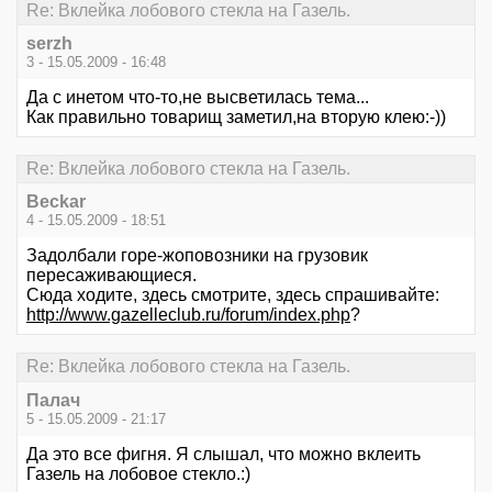
Re: Вклейка лобового стекла на Газель.
serzh
3 - 15.05.2009 - 16:48
Да с инетом что-то,не высветилась тема...
Как правильно товарищ заметил,на вторую клею:-))
Re: Вклейка лобового стекла на Газель.
Beckar
4 - 15.05.2009 - 18:51
Задолбали горе-жоповозники на грузовик
пересаживающиеся.
Сюда ходите, здесь смотрите, здесь спрашивайте:
http://www.gazelleclub.ru/forum/index.php
?
Re: Вклейка лобового стекла на Газель.
Палач
5 - 15.05.2009 - 21:17
Да это все фигня. Я слышал, что можно вклеить
Газель на лобовое стекло.:)