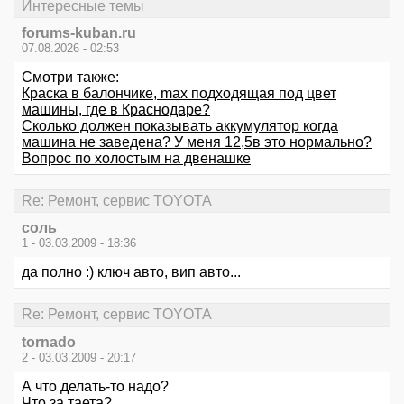
Интересные темы
forums-kuban.ru
07.08.2026 - 02:53
Смотри также:
Краска в балончике, max подходящая под цвет
машины, где в Краснодаре?
Сколько должен показывать аккумулятор когда
машина не заведена? У меня 12,5в это нормально?
Вопрос по холостым на двенашке
Re: Ремонт, сервис TOYOTA
соль
1 - 03.03.2009 - 18:36
да полно :) ключ авто, вип авто...
Re: Ремонт, сервис TOYOTA
tornado
2 - 03.03.2009 - 20:17
А что делать-то надо?
Что за таета?