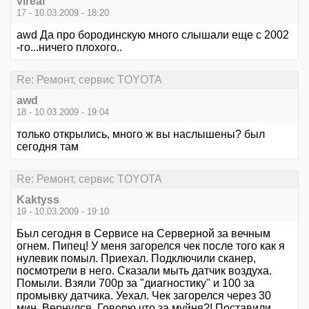
vlreal
17 - 10.03.2009 - 18:20
awd Да про бородинскую много слышали еще с 2002
-го...ничего плохого..
Re: Ремонт, сервис TOYOTA
awd
18 - 10.03.2009 - 19:04
только открылись, много ж вы наслышены? был
сегодня там
Re: Ремонт, сервис TOYOTA
Kaktyss
19 - 10.03.2009 - 19:10
Был сегодня в Сервисе на Серверной за вечным
огнем. Пипец! У меня загорелся чек после того как я
нулевик помыл. Приехал. Подключили сканер,
посмотрели в него. Сказали мыть датчик воздуха.
Помыли. Взяли 700р за "диагностику" и 100 за
промывку датчика. Уехал. Чек загорелся через 30
мин. Вернулся. Говорю что за муйня?! Поставили