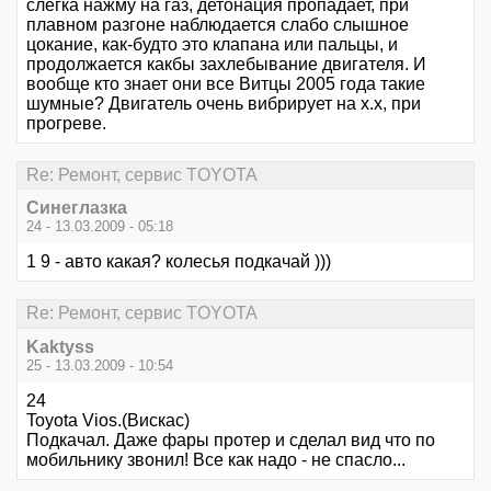
слегка нажму на газ, детонация пропадает, при
плавном разгоне наблюдается слабо слышное
цокание, как-будто это клапана или пальцы, и
продолжается какбы захлебывание двигателя. И
вообще кто знает они все Витцы 2005 года такие
шумные? Двигатель очень вибрирует на х.х, при
прогреве.
Re: Ремонт, сервис TOYOTA
Синеглазка
24 - 13.03.2009 - 05:18
1 9 - авто какая? колесья подкачай )))
Re: Ремонт, сервис TOYOTA
Kaktyss
25 - 13.03.2009 - 10:54
24
Toyota Vios.(Вискас)
Подкачал. Даже фары протер и сделал вид что по
мобильнику звонил! Все как надо - не спасло...