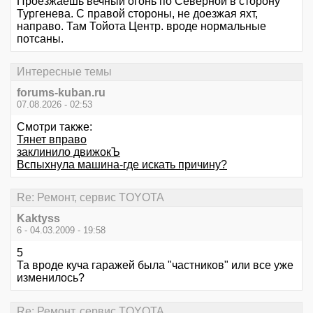
Проезжаешь вечный огонь по Северной в сторону
Тургенева. С правой стороны, не доезжая яхт,
направо. Там Тойота Центр. вроде нормальные
потсаны.
Интересные темы
forums-kuban.ru
07.08.2026 - 02:53
Смотри также:
Тянет вправо
заклинило движокЪ
Вспыхнула машина-где искать причину?
Re: Ремонт, сервис TOYOTA
Kaktyss
6 - 04.03.2009 - 19:58
5
Та вроде куча гаражей была "частников" или все уже
изменилось?
Re: Ремонт, сервис TOYOTA