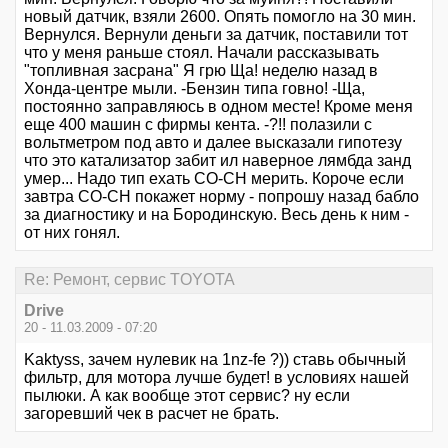
новый датчик, взяли 2600. Опять помогло на 30 мин.
Вернулся. Вернули деньги за датчик, поставили тот
что у меня раньше стоял. Начали рассказывать
"топливная засрана" Я грю Ща! неделю назад в
Хонда-центре мыли. -Бензин типа говно! -Ща,
постоянно заправляюсь в одном месте! Кроме меня
еще 400 машин с фирмы кента. -?!! полазили с
вольтметром под авто и далее высказали гипотезу
что это катализатор забит ил наверное лямбда занд
умер... Надо тип ехать СО-СН мерить. Короче если
завтра СО-СН покажет норму - попрошу назад бабло
за диагностику и на Бородинскую. Весь день к ним -
от них гонял.
Re: Ремонт, сервис TOYOTA
Drive
20 - 11.03.2009 - 07:20
Kaktyss, зачем нулевик на 1nz-fe ?)) ставь обычный
фильтр, для мотора лучше будет! в условиях нашей
пылюки. А как вообще этот сервис? ну если
загоревший чек в расчет не брать.