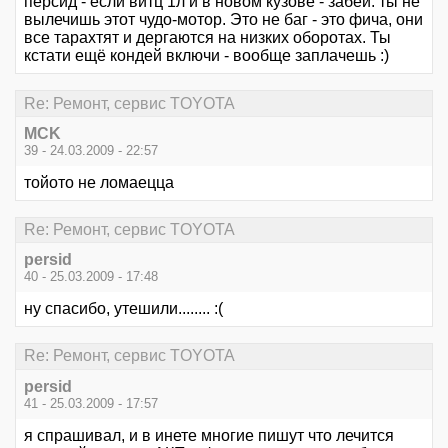
персид - если витц 1л и в новом кузове - забей. ты не
вылечишь этот чудо-мотор. Это не баг - это фича, они
все тарахтят и дергаются на низких оборотах. Ты
кстати ещё кондей включи - вообще заплачешь :)
Re: Ремонт, сервис TOYOTA
MCK
39 - 24.03.2009 - 22:57
тойото не ломаецца
Re: Ремонт, сервис TOYOTA
persid
40 - 25.03.2009 - 17:48
ну спасибо, утешили........ :(
Re: Ремонт, сервис TOYOTA
persid
41 - 25.03.2009 - 17:57
я спрашивал, и в инете многие пишут что лечится