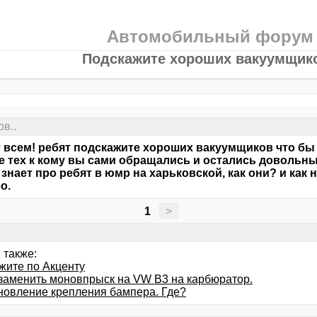
Автомобильный форум
Подскажите хороших вакуумщико
в..
 всем! ребят подскажите хороших вакуумщиков что бы 
е тех к кому вы сами обращались и остались довольны
о знает про ребят в юмр на харьковской, как они? и как
о.
1
>
 также:
жите по Акценту
заменить моновпрыск на VW B3 на карбюратор.
новление крепления бампера. Где?