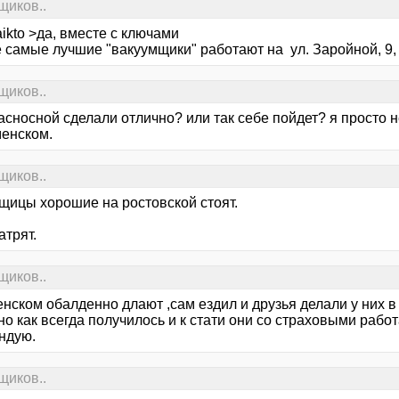
щиков..
ikto >да, вместе с ключами
 самые лучшие "вакуумщики" работают на ул. Заройной, 9,
щиков..
асносной сделали отлично? или так себе пойдет? я просто н
менском.
щиков..
щицы хорошие на ростовской стоят.
атрят.
щиков..
нском обалденно длают ,сам ездил и друзья делали у них в
о как всегда получилось и к стати они со страховыми работ
ндую.
щиков..