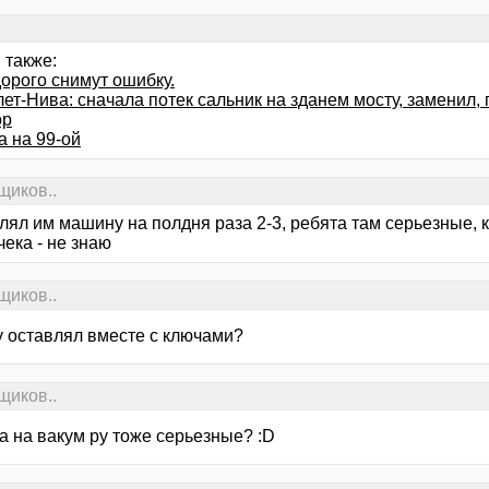
 также:
орого снимут ошибку.
т-Нива: сначала потек сальник на зданем мосту, заменил, 
ор
а на 99-ой
щиков..
лял им машину на полдня раза 2-3, ребята там серьезные, к
чека - не знаю
щиков..
 оставлял вместе с ключами?
щиков..
 а на вакум ру тоже серьезные? :D