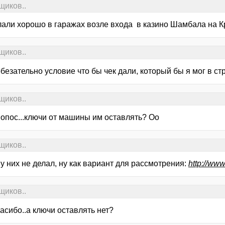
щиков..
лали хорошо в гаражах возле входа в казино Шамбала на Кр
щиков..
безательно условие что бы чек дали, который бы я мог в ст
щиков..
вопос...ключи от машины им оставлять? Оо
щиков..
у них не делал, ну как вариант для рассмотрения:
http://ww
щиков..
асибо..а ключи оставлять нет?