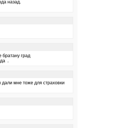
ода назад.
е братану град
да .
ы дали мне тоже для страховки