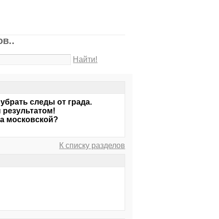
в..
Найти!
убрать следы от града.
 результатом!
 на московской?
К списку разделов