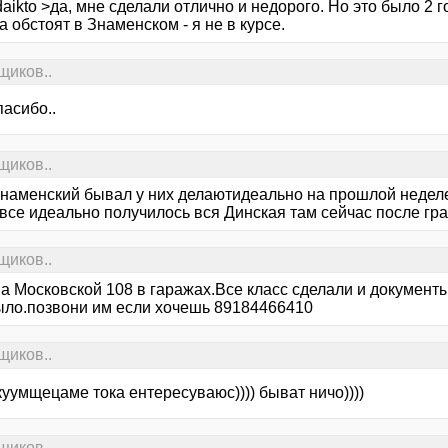
aikto >да, мне сделали отлично и недорого. Но это было 2 г
а обстоят в Знаменском - я не в курсе.
щиков..
пасибо..
щиков..
 Знаменский бывал у них делаютидеально на прошлой недел
все идеально получилось вся Динская там сейчас после гра
щиков..
на Московской 108 в гаражах.Все класс сделали и документ
ыло.позвони им если хочешь 89184466410
щиков..
акуумщецаме тока ентересуваюс)))) быват ничо))))
щиков..