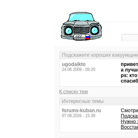
Подскажите хороших вакуумщико
ugodaikto
привет
24.06.2009 - 09:20
а лучш
ps: кт
спасиб
К списку тем
Интересные темы
forums-kuban.ru
Смотри
07.08.2026 - 15:38
Подска
Нужно 
Восста