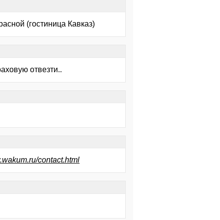
асной (гостиница Кавказ)
раховую отвезти..
w.wakum.ru/contact.html