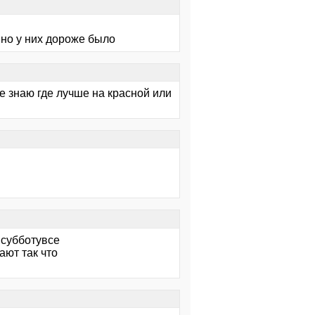
 но у них дороже было
е знаю где лучше на красной или
 субботувсе
ают так что