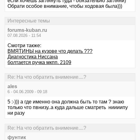
если хочешь заглянуть туда - обязательно загляни)
Обрати особое внимание, чтобы ходовая была)))
Интересные темы
forums-kuban.ru
07.08.2026 - 11:54
Смотри также:
ВМЯТИНЫ на кузове что делать ???
Диагностика Ниссана
болтается ручка мкпп. 2109
Re: На что обратить внимение....?
ales
6 - 04.06.2009 - 09:18
5 :-))) а где именно она должна быть то там ? знаю
только что пвнизу..а куда дальше сматреть ниииипу
ни разу
Re: На что обратить внимение....?
фунтик