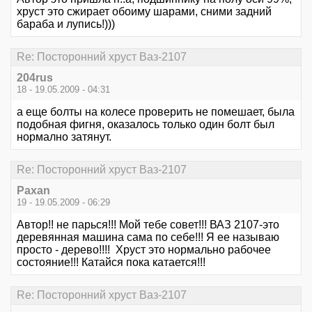
хруст это сжирает обоиму шарами, сними задний
бараба и лупись!)))
Re: Посторонний хруст Ваз-2107
204rus
18 - 19.05.2009 - 04:31
а еще болты на колесе проверить не помешает, была
подобная фигня, оказалось только один болт был
нормално затянут.
Re: Посторонний хруст Ваз-2107
Paxan
19 - 19.05.2009 - 06:29
Автор!! не парься!!! Мой тебе совет!!! ВАЗ 2107-это
деревянная машина сама по себе!!! Я ее называю
просто - дерево!!!! Хруст это нормально рабочее
состояние!!! Катайся пока катается!!!
Re: Посторонний хруст Ваз-2107