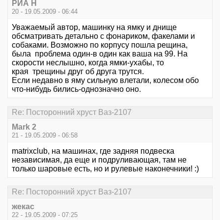
РИА Н
20 - 19.05.2009 - 06:44
Уважаемый автор, машинку на ямку и днище
обсматривать детально с фонариком, факелами и
собаками. Возможно по корпусу пошла рещина,
была проблема один-в один как ваша на 99. На
скорости неслышно, когда ямки-ухабы, то
края трещины друг об друга трутся.
Если недавно в яму сильную влетали, колесом обо
что-нибудь бились-однозначно оно.
Re: Посторонний хруст Ваз-2107
Mark 2
21 - 19.05.2009 - 06:58
matrixclub, на машинах, где задняя подвеска
независимая, да еще и подруливающая, там не
только шаровые есть, но и рулевые наконечники! :)
Re: Посторонний хруст Ваз-2107
жекас
22 - 19.05.2009 - 07:25