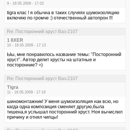
9 - 18.05.2009 - 17:02
tigra клас ! я обычна в таких случяях шумоизоляцию
включяю по громче :) отечественный автопрон !!!
Re: Посторонний хруст Ваз-2107
1 8XER
10 - 18.05.2009 - 17:13
Ыы, мне понравилось название темы: "Посторонний
хруст". Автор делит хрусты на штатные и
посторонние? =)
Re: Посторонний хруст Ваз-2107
Tigra
11 - 18.05.2009 - 17:19
шиномонтажник! У меня шумоизоляция нак всю, но
кагда одна композиция сменяет другую,была
тишена,я услышал посторонний хруст. Ноя вычислил
причину и отнял чипцы!