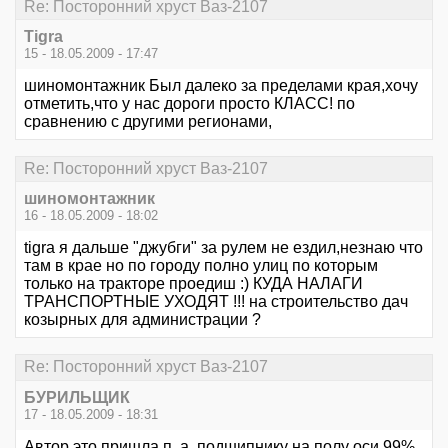
Re: Посторонний хруст Ваз-2107
Tigra
15 - 18.05.2009 - 17:47
шиномонтажник Был далеко за пределами края,хочу
отметить,что у нас дороги просто КЛАСС! по
сравнению с другими регионами,
Re: Посторонний хруст Ваз-2107
шиномонтажник
16 - 18.05.2009 - 18:02
tigra я дальше "джубги" за рулем не ездил,незнаю что
там в крае но по городу полно улиц по которым
только на тракторе проедиш :) КУДА НАЛАГИ
ТРАНСПОРТНЫЕ УХОДЯТ !!! на строительство дач
козырных для администрации ?
Re: Посторонний хруст Ваз-2107
БУРИЛЬЩИК
17 - 18.05.2009 - 18:31
Автор это пришла п..а, подшипнику на полу оси 99%,