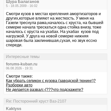
Шура Балаганов
5 - 18.05.2009 - 16:02
Смотри кузов в местах крепления амортизаторов и
других,которые влияют на жесткость. У меня на
Газели треснула рама,началось с хруста, на бывшей
семерке начала трескаться одна стойка внизу, тоже
началось с хруста на ухабах. На ухабах кузов под
нагрузкой. У друга на новой семерке нижняя
шаровая была заклинившая,сухая, но звук ессно
спереди.
Интересные темы
forums-kuban.ru
06.08.2026 - 19:31
Смотри также:
Как убрать селикон с кузова (заводской тюнинг)?
Разборки авто
Не делается развал:-(???что подскажете?
Re: Посторонний хруст Ваз-2107
Kaktyss