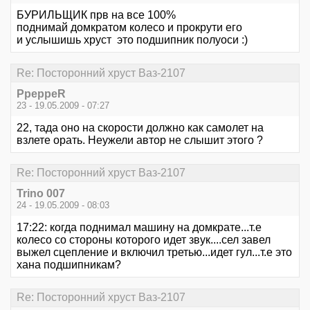
БУРИЛЬЩИК прв на все 100%
поднимай домкратом колесо и прокрути его
и услышишь хруст это подшипник полуоси :)
Re: Посторонний хруст Ваз-2107
PpeppeR
23 - 19.05.2009 - 07:27
22, тада оно на скорости должно как самолет на
взлете орать. Неужели автор не слышит этого ?
Re: Посторонний хруст Ваз-2107
Trino 007
24 - 19.05.2009 - 08:03
17:22: когда поднимал машину на домкрате...т.е
колесо со стороны которого идет звук....сел завел
выжел сцепление и включил третью...идет гул...т.е это
хана подшипникам?
Re: Посторонний хруст Ваз-2107