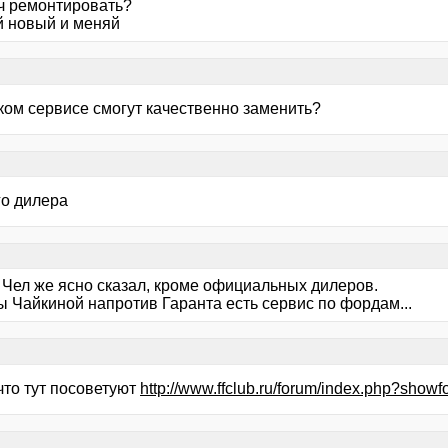
ач ремонтировать?
й новый и меняй
аком сервисе смогут качественно заменить?
го дилера
> Чел же ясно сказал, кроме официальных дилеров.
ы Чайкиной напротив Гаранта есть сервис по фордам...
что тут посоветуют
http://www.ffclub.ru/forum/index.php?show