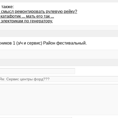
 также:
и смысл ремонтировать рулевую рейку?
катафотик ... мать его так ...
электрикам по генератору.
ников 1 (з/ч и сервис) Район фестивальный.