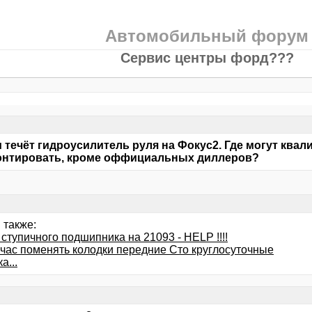
Автомобильный форум
Сервис центры форд???
и течёт гидроусилитель руля на Фокус2. Где могут кв
онтировать, кроме оффициальных диллеров?
 также:
ступичного подшипника на 21093 - HELP !!!!
йчас поменять колодки передние Сто круглосуточные
а...