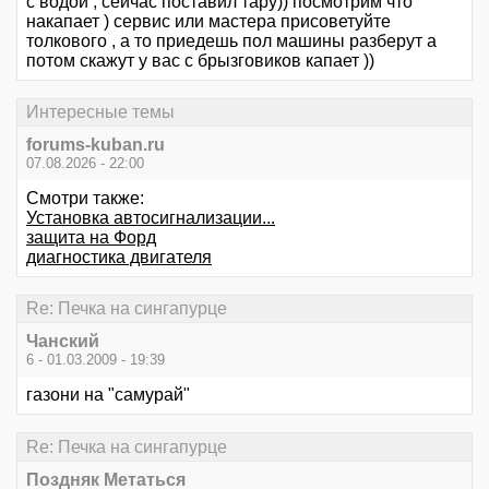
с водой , сейчас поставил тару)) посмотрим что
накапает ) сервис или мастера присоветуйте
толкового , а то приедешь пол машины разберут а
потом скажут у вас с брызговиков капает ))
Интересные темы
forums-kuban.ru
07.08.2026 - 22:00
Смотри также:
Установка автосигнализации...
защита на Форд
диагностика двигателя
Re: Печка на сингапурце
Чанский
6 - 01.03.2009 - 19:39
газони на "самурай"
Re: Печка на сингапурце
Поздняк Метаться