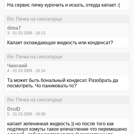
На сервис печку курочить и искать, откуда капает :(
Re: Печка на сингапурце
dima7
3 - 01.03.2009 - 18:13
Капает охлаждающая жидкость или конденсат?
Re: Печка на сингапурце
Чанский
4 - 01.03.2009 - 18:14
Та может быть бональный кондесат. Разобрать да
посмотреть. Чо паниковать-то?
Re: Печка на сингапурце
DruID
5 - 01.03.2009 - 19:08
капает зеленинкая жидкость )) но после того как
подтянул хомуты такое впечатление что перемешено