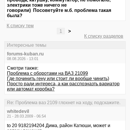
электрики тоже ничего не
говорили) Посоветуйте м.б. проблема такая
была?
К списку тем
1
>
К списку разделов
Интересные темы
forums-kuban.ru
08.08.2026 - 13:01
Смотри также:
Проблема с оборотами на ВАЗ 21099
Где починить гену или стоит ли вообще чинить)
Просто ради интереса, а как расспозназть вариатор
или автомат коробка?
Re: Проблема ваз 2109 глохнет на ходу, подскажите.
whitedevil
21 - 28.03.2009 - 06:54
to 20 9182194204 Дима, район Катюши, может и