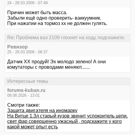
24 - 28.03.2009 - 07:49
Причин может быть масса.
Забыли ещё одно проверить- ваккуумник.
При нажатии на тормоз хх не должен гулять.
Re: Проблема ваз 2109 глохнет на ходу, подскажите.
Ревизор
25 - 28.03.2009 - 08:37
Датчик ХХ продуй! Эх молодо зелено! А они
комутаторы с проводами меняют.......
Интересные темы
forums-kuban.ru
08.08.2026 - 13:01
Смотри также:
Защита двигателя на иномарку
На Витце 1.3л старый кузов звенит успокоитель цепи.
свет фар совершенно ужасный , подскажите у кого
какой может опыт есть