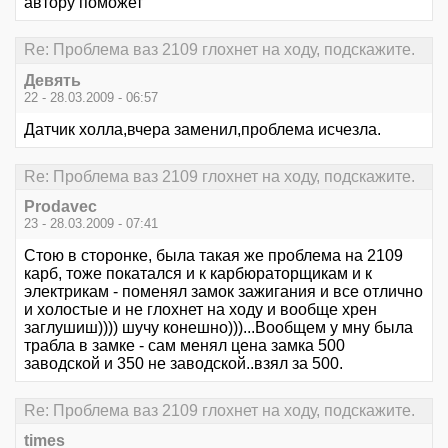
автору поможет
Re: Проблема ваз 2109 глохнет на ходу, подскажите.
Девять
22 - 28.03.2009 - 06:57
Датчик холла,вчера заменил,проблема исчезла.
Re: Проблема ваз 2109 глохнет на ходу, подскажите.
Prodavec
23 - 28.03.2009 - 07:41
Стою в сторонке, была такая же проблема на 2109
карб, тоже покатался и к карбюраторщикам и к
электрикам - поменял замок зажигания и все отлично
и холостые и не глохнет на ходу и вообще хрен
заглушиш)))) шучу конешно)))...Вообщем у мну была
трабла в замке - сам менял цена замка 500
заводской и 350 не заводской..взял за 500.
Re: Проблема ваз 2109 глохнет на ходу, подскажите.
times