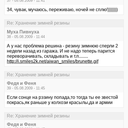
37 - 05.08.2009 - 11:41
34, чувак, мучаюсь, переживаю, ночей не сплю!)))))))
Re: Хранение зимней резины
Myxa Пивнухa
38 - 05.08.2009 - 11:44
А у нас проблема решина - резину зимнюю сперли 2
недели назад из гаража. И не надо теперь парится
переворачивать, складывать и т.п........
http://i.smiles2k.net/aiwan_smiles/brunette.gif
Re: Хранение зимней резины
Федя и Феня
39 - 05.08.2009 - 11:45
Если сонце на рэзину попада,то тогда ты ее звестой
покрась,як раньше у колхози красылы,да и армии
Re: Хранение зимней резины
Федя и Феня