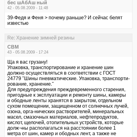
бес шАбАш ный
42 - 05.08.2009 - 11:48
39-Федя и Феня > почему раньше? И сейчас белят
известью
Re: Хранение зимней резины
СВМ
43 - 05.08.2009 - 17:24
Ща я вас грузану!
Упаковка, транспортирование и хранение шин
должно осуществляться в соответствии с ГОСТ
24779 "Шины пневматические. Упаковка, транспорти-
рование, хранение."
Для предупреждения преждевременного старения,
пригодные к эксплуатации и ремонту шины, камеры
и ободные ленты хранятся в закрытом, отдельном
сухом помещении, защищенном от солнечных лучей,
озона, орга-нических растворителей, минеральных
масел, смазочных материалов, нефтепродуктов,
кислот, щелочей, отопительных устройств, которые
долж¬ны располагаться на расстоянии более 1
метра от шин, камер и ободных лент, а также не