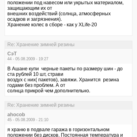
положении под навесом или укрытых материалом,
защищающим их от
внешних воздействий (солнца, атмосферных
осадков и загрязнения).
Хранение колес в сборе - как у XLife-20
Re: Хранение зимней резины
СэТ
44 - 05.08.2009 - 19:27
В Ашане купи черные пакеты по размеру шин - до
ста рублей 10 шт, страви
воздух с них( пакетов), завяжи. Хранится резина
годами без проблем. А от
солнца прикрой чем дополнительно.
Re: Хранение зимней резины
ahocob
45 - 05.08.2009 - 21:10
я храню в подвале гаража в горизонтальном
положении без дисков. Постоянная температура и