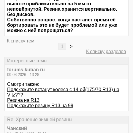
высоте приблизительно на 5 мм от
неповёрнутой. Резина хранится вертикально,
без дисков.
Собственно вопрос: когда настанет время её
бортировать это не будет проблемой или уже
можно с ней попрощаться?
К списку тем
1
>
К списку разделов
Интересные темы
forums-kuban.ru
09.08.2026 - 13:28
Смотри также:
Подскажите встанут колеса с 14-ой(175/70 R13) на
Vitz???
Резина на R13
Подскажите резину R13 на 99
Re: Хранение зимней резины
Чанский