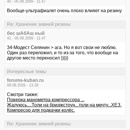
40 - 05.08.2009 - 11:47
Вообще-ультрафиалет очень плохо влияет на резину
Re: Хранение зимней резины
бес шАбАш ный
41 - 05.08.2009 - 11:47
34-Модест Селянин > ага. Но я вот свои не люблю.
Один раз переложил, и то из-за того, что вообще на
другое место переносил )))))
Интересные темы
forums-kuban.ru
09.08.2026 - 13:28
Смотри также:
Поверка манометра компрессора ...
Жалуюсь....Толи на бриджстоун...толи на мечту...ХЕЗ.
Компресор для подкачки колёс.
Re: Хранение зимней резины