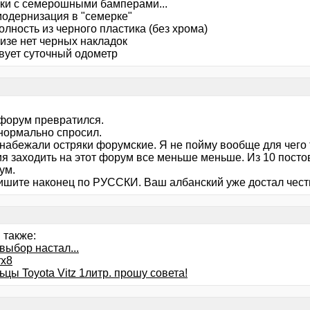
рки с семерошными бамперами...
модернизация в "семерке"
олность из черного пластика (без хрома)
изе нет черных накладок
твует суточный одометр
 форум превратился.
нормально спросил.
 набежали остряки форумские. Я не пойму вообще для чего
я заходить на этот форум все меньше меньше. Из 10 постов
ум.
пишите наконец по РУССКИ. Ваш албанский уже достал чест
 также:
 выбор настал...
rx8
цы Toyota Vitz 1литр. прошу совета!