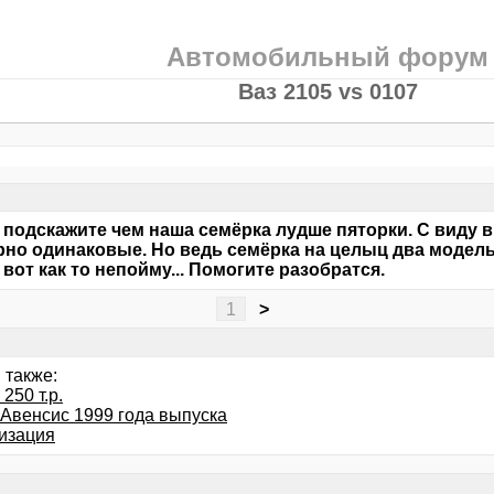
Автомобильный форум
Ваз 2105 vs 0107
 подскажите чем наша семёрка лудше пяторки. С виду 
но одинаковые. Но ведь семёрка на целыц два модель
 вот как то непойму... Помогите разобратся.
1
>
 также:
 250 т.р.
 Авенсис 1999 года выпуска
изация