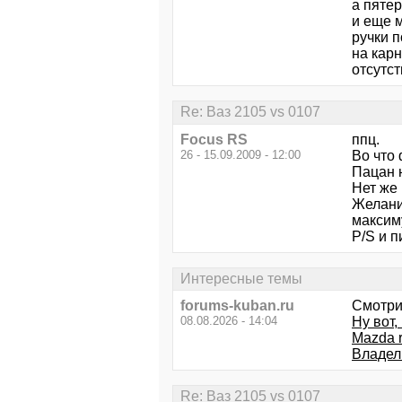
а пяте
и еще 
ручки п
на карн
отсутс
Re: Ваз 2105 vs 0107
Focus RS
ппц.
26 - 15.09.2009 - 12:00
Во что
Пацан 
Нет же
Желани
максим
P/S и 
Интересные темы
forums-kuban.ru
Смотри
08.08.2026 - 14:04
Ну вот,
Mazda 
Владель
Re: Ваз 2105 vs 0107