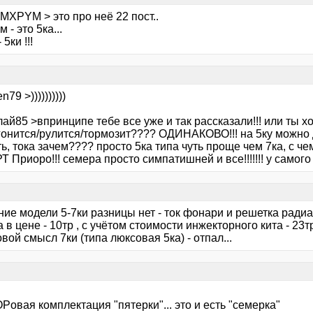
MXPYM > это про неё 22 пост..
 - это 5ка...
 5ки !!!
79 >))))))))))
ай85 >впринципе тебе все уже и так рассказали!!! или ты х
гонится/рулится/тормозит???? ОДИНАКОВО!!! на 5ку можно 
ь, тока зачем???? просто 5ка типа чуть проще чем 7ка, с чем
 Приоро!!! семера просто симпатишней и все!!!!!!! у самого с
ие модели 5-7ки разницы нет - ток фонари и решетка радиа
 в цене - 10тр , с учётом стоимости инжекторного кита - 23тр 
овой смысл 7ки (типа люксовая 5ка) - отпал...
Pовая комплектация "пятерки"... это и есть "семерка"