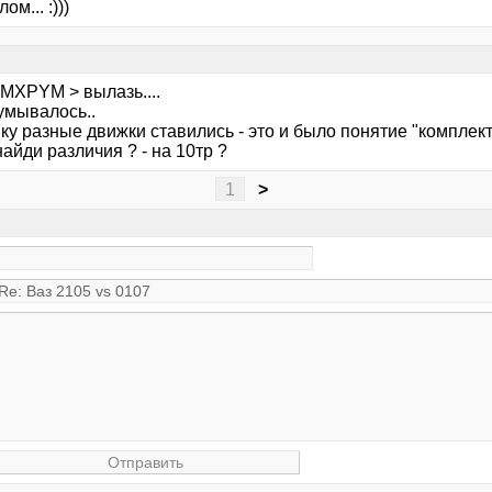
ом... :)))
MXPYM > вылазь....
умывалось..
7ку разные движки ставились - это и было понятие "комплект
найди различия ? - на 10тр ?
1
>