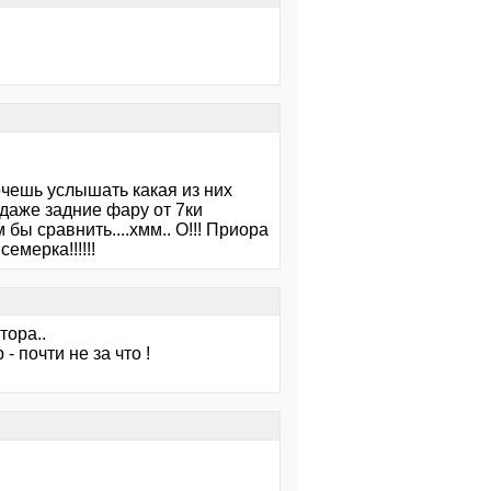
очешь услышать какая из них
даже задние фару от 7ки
 бы сравнить....хмм.. О!!! Приора
емерка!!!!!!
тора..
- почти не за что !