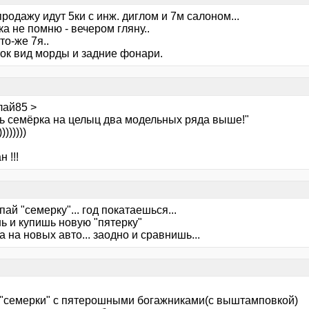
продажу идут 5ки с инж. диглом и 7м салоном...
а не помню - вечером гляну..
то-же 7я..
ток вид морды и задние фонари.
лай85 >
дь семёрка на целыц два модельных ряда выше!"
))))))))
 !!!
пай "семерку"... год покатаешься...
ь и купишь новую "пятерку"
а на новых авто... заодно и сравнишь...
 "семерки" с пятерошными богажниками(с выштамповкой)