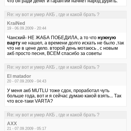
что он ради денег и гарантии начнёт народ дурить.
Re: ну вот и умер АКБ , где и какой брать ?
KraiNed
19 - 06.09.2009 - 20:44
Чанский- НЕ ЖАБА ПОБЕДИЛА, а то что
нужную
варту
не нашел, а времени долго искать не было ,так
что не в цене дело. второй день мотаюсь , с новым
акб просто песня, ВСЕМ спасибо за советы
Re: ну вот и умер АКБ , где и какой брать ?
El matador
20 - 07.09.2009 - 04:43
У меня акб MUTLU тоже сдох, проработал чуть
больше года, вот и я сейчас думаю какой взять... Так
что все-таки VARTA?
Re: ну вот и умер АКБ , где и какой брать ?
AXX
21 - 07.09.2009 - 05:17