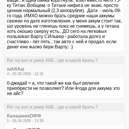
ваще.. и одна банка коротнула. взял вместо него 75-
ку Титан. Вобщем- о Титане нифига не знаю, просто
ценник нормальный (2,3 килорубля). Дата - июль 09-
го года. ИМХО можно брать средние наши аккумы
свежие по дате изготовления. у меня аккум стоит так,
шо уровень не глянешь пока не снимешь, а у титана
хоть окошко сверху есть.. ДО сего на легковых
пользовал Варту СИльвер - работала долго и
счастливо - лет пять , так авто с ней и продал. если
денег ене жалко бери Варту.. :)
Re: ну вот и умер АКБ , где и какой брать ?
шАбАш
4 - 05.09.2009 - 12:36
0-джидай > а, что такой же как был религия
приобрести не позволяет? Или 4года для аккума это
не айс?
Re: ну вот и умер АКБ , где и какой брать ?
КалашникОФФ
5 - 05.09.2009 - 13:38