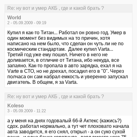
Re: ну вот и умер АКБ , где и какой брать ?
World
2 - 05.09.2009 - 09:19
Купил я как-то Титан... Работал он ровно год. Умер в
один момент без видимых на то причин, хотя
написано на нем было, что сделан он чуть ли не по
космическим стандартам. Далее купил Vаrtа...
Третий год уже ему пошел. Ничего в него не
доливается, в отличие от Титана, ибо некуда, все
запаяно. Как-то пропала в авто зарядка, ехал я на
Vаrtе в СТО, но не доехал, посадил его в "0". Через
полчаса он сам набрал емкость и уверенно запускал
двигатель. В общем, я за Vartа.
Re: ну вот и умер АКБ , где и какой брать ?
Koleso
3 - 05.09.2009 - 11:22
а у меня на днях годовалый 66-й Актекс (кажись?)
сдох. работал нормально, а тут чет плоховато начала
авта заводится, я его снял, открыл - а он суко сухой