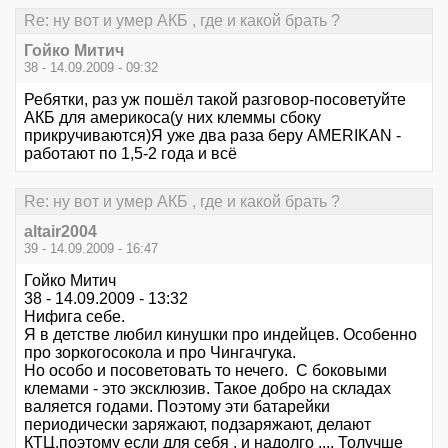
Re: ну вот и умер АКБ , где и какой брать ?
Гойко Митич
38 - 14.09.2009 - 09:32
Ребятки, раз уж пошёл такой разговор-посоветуйте
АКБ для америкоса(у них клеммы сбоку
прикручиваются)Я уже два раза беру AMERIKAN -
работают по 1,5-2 года и всё
Re: ну вот и умер АКБ , где и какой брать ?
altair2004
39 - 14.09.2009 - 16:47
Гойко Митич
38 - 14.09.2009 - 13:32
Нифига себе.
Я в детстве любил кинушки про индейцев. Особенно
про зоркогосокола и про Чингачгука.
Но особо и посоветовать то нечего. С боковыми
клемами - это эксклюзив. Такое добро на складах
валяется годами. Поэтому эти батарейки
периодически заряжают, подзаряжают, делают
КТЦ.поэтому если для себя , и надолго .... Толучше