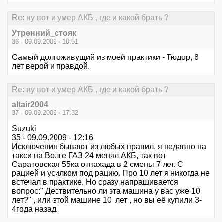
Re: ну вот и умер АКБ , где и какой брать ?
Утренний_стояк
36 - 09.09.2009 - 10:51
Самый долгоживущий из моей практики - Тюдор, 8
лет верой и правдой.
Re: ну вот и умер АКБ , где и какой брать ?
altair2004
37 - 09.09.2009 - 17:32
Suzuki
35 - 09.09.2009 - 12:16
Исключения бывают из любых правил. я недавно на
такси на Волге ГАЗ 24 менял АКБ, так вот
Саратовская 55ка отпахада в 2 смены 7 лет. С
рацией и усилком под рацию. Про 10 лет я никогда не
встечал в практике. Но сразу напрашивается
вопрос:" Дествительно ли эта машина у вас уже 10
лет?" , или этой машине 10 лет , но вы её купили 3-
4года назад.