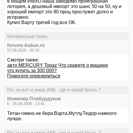
в общем ИМХО наша заведомо проиграшная
лоторея, а дешовый импорт это шанс 50 на 50, ну и
хороший импорт это 90 проц прослужит долго и
исправно.
Купил Варту третий год все ОК.
Интересные темы
forums-kuban.ru
07.08.2026 - 06:33
Смотри также:
авто MERCURY Topaz Что скажите о машине
что купить за 300 000?
Помогите определиться
Re: ну вот и умер АКБ , где и какой брать ?
Инженер Птибурдуков
6 - 05.09.2009 - 13:41
Титан-гимно.не бери.Варта,Мутлу,Тюдор-намного
лучше.
Re: ну вот и умер АКБ , где и какой брать ?