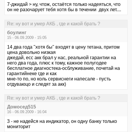
7-джидай > ну, чтож, остаётся только надеяться, что
он не разочарует тебя хотя бы в течении двух лет....
Re: ну вот и умер АКБ , где и какой брать ?
боулинг
15 - 06.09.2009 - 15:05
14 два года "хотя бы" входят в цену тетана, притом
цена довольно низкая
джедай, есс акк брал у нас, реальной гарантии на
него два года, плюс к тому, кажное полугодее
бесплатное диагностека-осблуживание, почетай на
гарантийнеке где и как
мне-то по, но коль сервиснеги напесале - пусть
отдуваюцо и следят за акк)
Re: ну вот и умер АКБ , где и какой брать ?
Домосед515
16 - 06.09.2009 - 16:04
3 - не надейся на индикатор, он одну банку только
мониторит