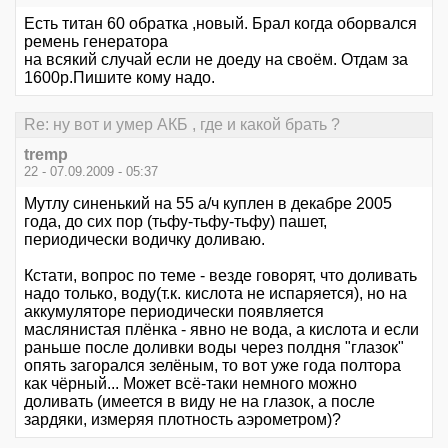
Есть титан 60 обратка ,новый. Брал когда оборвался
ремень генератора
на всякий случай если не доеду на своём. Отдам за
1600р.Пишите кому надо.
Re: ну вот и умер АКБ , где и какой брать ?
tremp
22 - 07.09.2009 - 05:37
Мутлу синенький на 55 а/ч куплен в декабре 2005
года, до сих пор (тьфу-тьфу-тьфу) пашет,
периодически водичку доливаю.
Кстати, вопрос по теме - везде говорят, что доливать
надо только, воду(т.к. кислота не испаряется), но на
аккумуляторе периодически появляется
маслянистая плёнка - явно не вода, а кислота и если
раньше после доливки воды через полдня "глазок"
опять загорался зелёным, то вот уже года полтора
как чёрный... Может всё-таки немного можно
доливать (имеется в виду не на глазок, а после
зардяки, измеряя плотность аэрометром)?