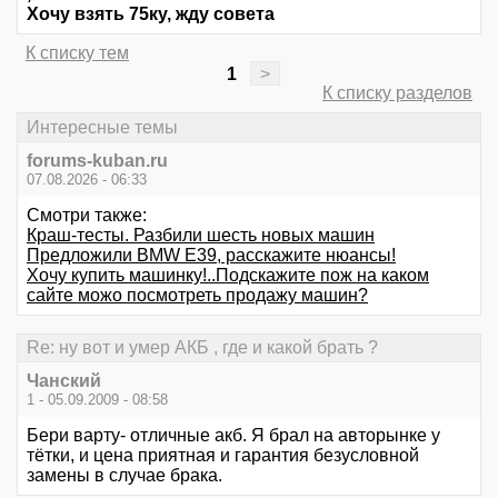
Хочу взять 75ку, жду совета
К списку тем
1
>
К списку разделов
Интересные темы
forums-kuban.ru
07.08.2026 - 06:33
Смотри также:
Краш-тесты. Разбили шесть новых машин
Предложили BMW E39, расскажите нюансы!
Хочу купить машинку!..Подскажите пож на каком
сайте можо посмотреть продажу машин?
Re: ну вот и умер АКБ , где и какой брать ?
Чанский
1 - 05.09.2009 - 08:58
Бери варту- отличные акб. Я брал на авторынке у
тётки, и цена приятная и гарантия безусловной
замены в случае брака.