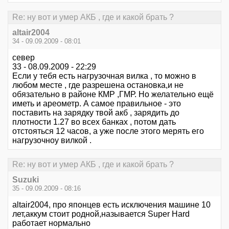
Re: ну вот и умер АКБ , где и какой брать ?
altair2004
34 - 09.09.2009 - 08:01
север
33 - 08.09.2009 - 22:29
Если у тебя есть нагрузочная вилка , то можно в
любом месте , где разрешена остановка,и не
обязательно в районе КМР ,ГМР. Но желательно ещё
иметь и ареометр. А самое правильное - это
поставить на зарядку твой акб , зарядить до
плотности 1.27 во всех банках , потом дать
отстояться 12 часов, а уже после этого мерять его
нагрузочноу вилкой .
Re: ну вот и умер АКБ , где и какой брать ?
Suzuki
35 - 09.09.2009 - 08:16
altair2004, про японцев есть исключения машине 10
лет,аккум стоит родной,называется Super Hard
работает нормально