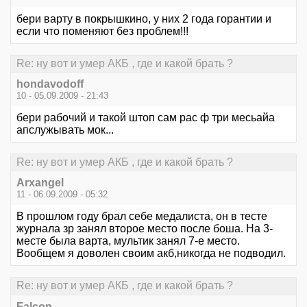
бери варту в покрышкино, у них 2 года горантии и
если что поменяют без проблем!!!
Re: ну вот и умер АКБ , где и какой брать ?
hondavodoff
10 - 05.09.2009 - 21:43
бери рабочий и такой штоп сам рас ф три месьайа
апслужывать мок...
Re: ну вот и умер АКБ , где и какой брать ?
Arxangel
11 - 06.09.2009 - 05:32
В прошлом году брал себе медалиста, он в тесте
журнала зр занял второе место после боша. На 3-
месте была варта, мультик занял 7-е место.
Вообщем я доволен своим акб,никогда не подводил.
Re: ну вот и умер АКБ , где и какой брать ?
Falcon