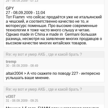
29 - 08.09.2009 - 07:13
GPY
27 - 08.09.2009 - 11:04
Тот Fiamm что сейсас продаётся уже не итальянский
а чешский, и соответственно качество не то, и
моторесурс поменьше. Про высокие современные
технологии я тоже часто много слышу и читаю.
Однако made in China и made in Germani большая
разница, несмотря на заявление многих продавцов о
высоком качестве многих китайских товаров.
Re: ну вот и умер АКБ , где и какой брать ?
tremp
30 - 08.09.2009 - 08:49
altair2004 > А что скажете по поводу 22? - интересно
услышать ваше мнение.
Re: ну вот и умер АКБ , где и какой брать ?
vl307
31 - 08.09.2009 - 09:25