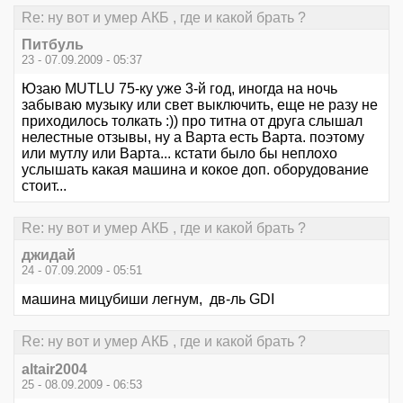
Re: ну вот и умер АКБ , где и какой брать ?
Питбуль
23 - 07.09.2009 - 05:37
Юзаю MUTLU 75-ку уже 3-й год, иногда на ночь
забываю музыку или свет выключить, еще не разу не
приходилось толкать :)) про титна от друга слышал
нелестные отзывы, ну а Варта есть Варта. поэтому
или мутлу или Варта... кстати было бы неплохо
услышать какая машина и кокое доп. оборудование
стоит...
Re: ну вот и умер АКБ , где и какой брать ?
джидай
24 - 07.09.2009 - 05:51
машина мицубиши легнум, дв-ль GDI
Re: ну вот и умер АКБ , где и какой брать ?
altair2004
25 - 08.09.2009 - 06:53