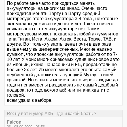
По работе мне часто приходиться менять
аккумуляторы на многих машинах. Очень часто
приходится менять Варту на Варту. средний
моторесурс этого аккумулятора 3-4 года , некоторые
экземпляры доживаю и до пяти лет. Так что ничего
уникального в этом аккуиуляторе нет. Таким
моторесурсом может похвастать любой аккумулятор,
типа Титан, Иста, Акком, Актек, Веста, Торле, ТАВ. и
другие. Вот только у варты цена почти в два раза
выше чем у вышеперечисленных. Многие наивно
думают , что японские аккумуляторы работают по 7-
10 лет. У моих многих знакомых купивших новое авто
из Японии, ихние Панасоники и FB, проработали не
больше 3х лет. Из моего многолетнего опыта самый
неубиенный долгожитель -турецкий Мутлу-с синей
крышкой. Но если вы меняете авто через каждые да
года и ненамерены раздаривать не самый дешёвый
подарок ,то подольского акб или титана хватит с
головой.
всем удачи в выборе.
Re: ну вот и умер АКБ , где и какой брать ?
Falcon
26 - 08.09.2009 - 06:56