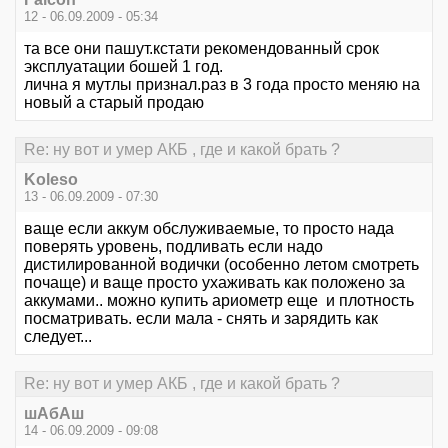
12 - 06.09.2009 - 05:34
та все они пашут.кстати рекомендованный срок
эксплуатации бошей 1 год.
лична я мутлы признал.раз в 3 года просто меняю на
новый а старый продаю
Re: ну вот и умер АКБ , где и какой брать ?
Koleso
13 - 06.09.2009 - 07:30
ваще если аккум обслуживаемые, то просто нада
поверять уровень, подливать если надо
дистилированной водички (особенно летом смотреть
почаще) и ваще просто ухаживать как положено за
аккумами.. можно купить ариометр еще и плотность
посматривать. если мала - снять и зарядить как
следует...
Re: ну вот и умер АКБ , где и какой брать ?
шАбАш
14 - 06.09.2009 - 09:08