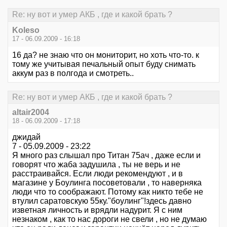
Re: ну вот и умер АКБ , где и какой брать ?
Koleso
17 - 06.09.2009 - 16:18
16 да? не знаю что он мониторит, но хоть что-то. к
тому же учитывая печальный опыт буду снимать
аккум раз в полгода и смотреть..
Re: ну вот и умер АКБ , где и какой брать ?
altair2004
18 - 06.09.2009 - 17:18
джидай
7 - 05.09.2009 - 23:22
Я много раз слышал про Титан 75ач , даже если и
говорят что жаба задушила , ты не верь и не
расстраивайся. Если люди рекомендуют , и в
магазине у Боулинга посоветовали , то наверняка
люди что то соображают. Потому как никто тебе не
втулил саратовскую 55ку."боулинг"!здесь давно
изветная личность и врядли надурит. Я с ним
незнаком , как то нас дороги не свели , но не думаю