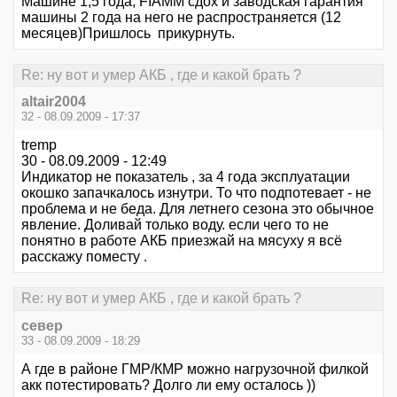
Машине 1,5 года, FIAMM сдох и заводская гарантия
машины 2 года на него не распространяется (12
месяцев)Пришлось прикурнуть.
Re: ну вот и умер АКБ , где и какой брать ?
altair2004
32 - 08.09.2009 - 17:37
tremp
30 - 08.09.2009 - 12:49
Индикатор не показатель , за 4 года эксплуатации
окошко запачкалось изнутри. То что подпотевает - не
проблема и не беда. Для летнего сезона это обычное
явление. Доливай только воду. если чего то не
понятно в работе АКБ приезжай на мясуху я всё
расскажу поместу .
Re: ну вот и умер АКБ , где и какой брать ?
север
33 - 08.09.2009 - 18:29
А где в районе ГМР/КМР можно нагрузочной филкой
акк потестировать? Долго ли ему осталось ))