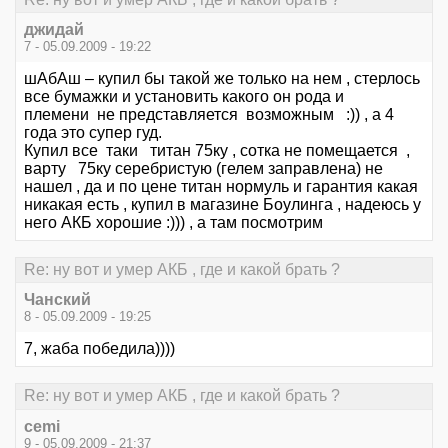
джидай
7 - 05.09.2009 - 19:22
шАбАш – купил бы такой же только на нем , стерлось
все бумажки и установить какого он рода и
племени не представляется возможным :)) , а 4
года это супер гуд.
Купил все таки титан 75ку , сотка не помещается ,
варту 75ку серебристую (гелем заправлена) не
нашел , да и по цене титан нормуль и гарантия какая
никакая есть , купил в магазине Боулинга , надеюсь у
него АКБ хорошие :))) , а там посмотрим
Re: ну вот и умер АКБ , где и какой брать ?
Чанский
8 - 05.09.2009 - 19:25
7, жаба победила))))
Re: ну вот и умер АКБ , где и какой брать ?
cemi
9 - 05.09.2009 - 21:37