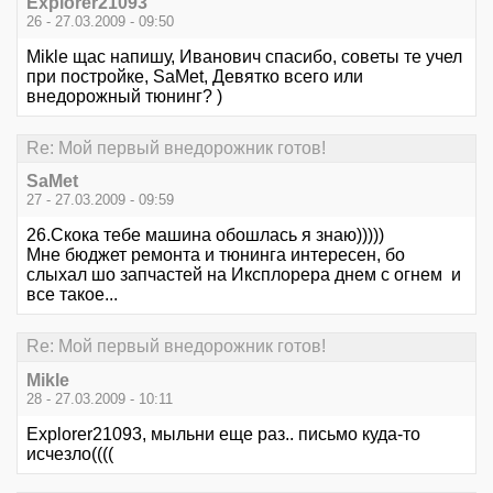
Explorer21093
26 - 27.03.2009 - 09:50
Mikle щас напишу, Иванович спасибо, советы те учел
при постройке, SaMet, Девятко всего или
внедорожный тюнинг? )
Re: Мой первый внедорожник готов!
SaMet
27 - 27.03.2009 - 09:59
26.Скока тебе машина обошлась я знаю)))))
Мне бюджет ремонта и тюнинга интересен, бо
слыхал шо запчастей на Иксплорера днем с огнем и
все такое...
Re: Мой первый внедорожник готов!
Mikle
28 - 27.03.2009 - 10:11
Explorer21093, мыльни еще раз.. письмо куда-то
исчезло((((