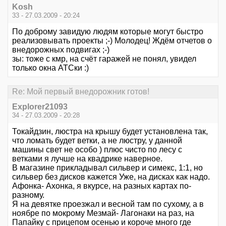
Kosh
33 - 27.03.2009 - 20:24
По доброму завидую людям которые могут быстро
реализовывать проекты ;-) Молодец! Ждём отчетов о
внедорожных подвигах ;-)
зы: тоже с кмр, на счёт гаражей не понял, увидел
только окна АТСки :)
Re: Мой первый внедорожник готов!
Explorer21093
34 - 27.03.2009 - 20:28
Токайдзин, люстра на крышу будет установлена так,
что ломать будет ветки, а не люстру, у данной
машины свет не особо ) плюс чисто по лесу с
ветками я лучше на квадрике наверное.
В магазине прикладывал сильвер и симекс, 1:1, но
сильвер без дисков кажется Уже, на дисках как надо.
Афонка- Ахонка, я вкурсе, на разных картах по-
разному.
Я на девятке проезжал и весной там по сухому, а в
ноябре по мокрому Мезмай- Лагонаки на раз, на
Папайку с прицепом осенью и короче много где