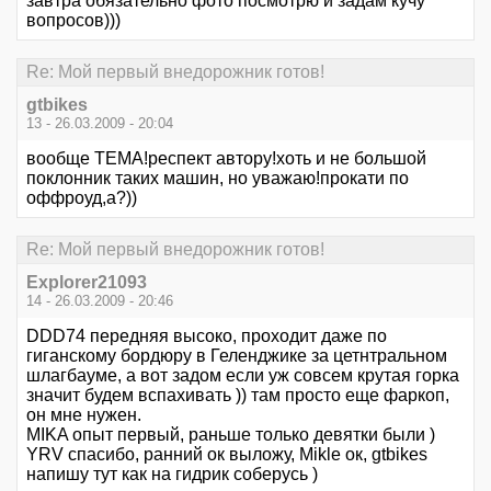
завтра обязательно фото посмотрю и задам кучу
вопросов)))
Re: Мой первый внедорожник готов!
gtbikes
13 - 26.03.2009 - 20:04
вообще ТЕМА!респект автору!хоть и не большой
поклонник таких машин, но уважаю!прокати по
оффроуд,а?))
Re: Мой первый внедорожник готов!
Explorer21093
14 - 26.03.2009 - 20:46
DDD74 передняя высоко, проходит даже по
гиганскому бордюру в Геленджике за цетнтральном
шлагбауме, а вот задом если уж совсем крутая горка
значит будем вспахивать )) там просто еще фаркоп,
он мне нужен.
MIKA опыт первый, раньше только девятки были )
YRV спасибо, ранний ок выложу, Mikle ок, gtbikes
напишу тут как на гидрик соберусь )