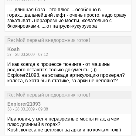
......длинная база - это плюс.....особенно в
горах....дальнейший лифт - очень просто, надо сразу
закатывать неразрезные мосты, желательно с
блокировками......от патруля-кукурузера
Re: Мой первый внедорожник готов!
Kosh
37 - 28.03.2009 - 07:12
И как всегда в процессе тюнинга - от машины
родного остаются только документы ;-))
Explorer21093, на эстакаде артикуляцию проверял?
колёса, в хотя бы в статике, за арки не цепляют?
Re: Мой первый внедорожник готов!
Explorer21093
38 - 28.03.2009 - 09:38
Иванович, у меня неразрезные мосты итак, а чем
плюс длинный в горах?
Kosh, колеса не цепляют за арки и по кочкам тож )