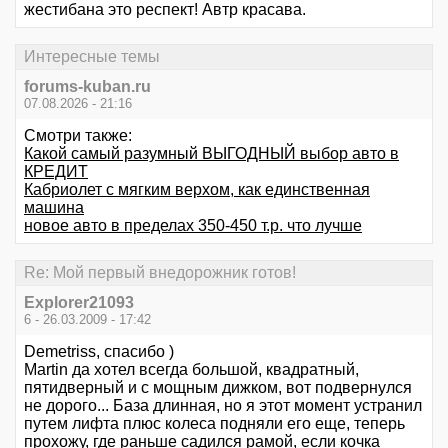
жестибана это респект! Автр красава.
Интересные темы
forums-kuban.ru
07.08.2026 - 21:16
Смотри также:
Какой самый разумный ВЫГОДНЫЙ выбор авто в
КРЕДИТ
Кабриолет с мягким верхом, как единственная
машина
новое авто в пределах 350-450 т.р. что лучше
Re: Мой первый внедорожник готов!
Explorer21093
6 - 26.03.2009 - 17:42
Demetriss, спасибо )
Martin да хотел всегда большой, квадратный,
пятидверный и с мощным дижком, вот подвернулся
не дорого... База длинная, но я этот момент устранил
путем лифта плюс колеса подняли его еще, теперь
прохожу, где раньше садился рамой, если кочка