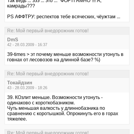
Так ведь ... эээ ... это ... "ФОРТГАМНО"!!! А,
камрады???
PS АФФТРУ: респектов тебе всяческих, чёужтам ...
Re: Мой первый внедорожник готов!
DmS
42 - 28.03.2009 - 16:37
39-times > эт почему меньше возможности утонуть в
говнах от лесовозов на длинной базе? %)
Re: Мой первый внедорожник готов!
Токайдзин
43 - 28.03.2009 - 18:26
39. КОзлит меньше. Возможности утонуть -
одинаково с короткобазником.
Чуть меньшая валкость у длиннобазника по
сравнению с коротышкой. Опрокинуть его в горах
тяжелее.
Re: Мой первый внедорожник готов!