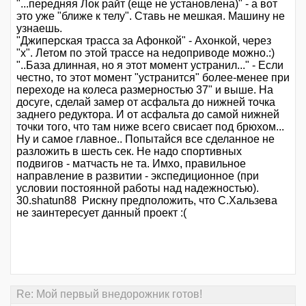
"...передняя Лок райт (еще не установлена)" - а вот
это уже "ближе к телу". Ставь не мешкая. Машину не
узнаешь.
"Джиперская трасса за Афонкой" - Ахонкой, через
"х". Летом по этой трассе на недоприводе можно.:)
"..База длинная, но я этот момент устранил..." - Если
честно, то этот момент "устранится" более-менее при
переходе на колеса размерностью 37" и выше. На
досуге, сделай замер от асфальта до нижней точка
заднего редуктора. И от асфальта до самой нижней
точки того, что там ниже всего свисает под брюхом...
Ну и самое главное.. Попытайся все сделанное не
разложить в шесть сек. Не надо спортивных
подвигов - матчасть не та. Имхо, правильное
направление в развитии - экспедиционное (при
условии постоянной работы над надежностью).
30.shatun88 Рискну предположить, что С.Хальзева
не заинтересует данный проект :(
Re: Мой первый внедорожник готов!