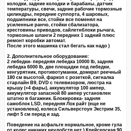
колодки, задние колодки и барабаны, датчик
температуры, свечи, задние рабочие тормозные
цилиндры, передние суппорта, 4 шаровых,
подшипники все, стойки все поменял на
усиленные ранчо, стойки сбализатора,
крестовины приводов, сайлетнблоки рычага,
тормозные шланги 2 передних 1 задний плюс
ремонт коробки автомат.
После этого машинка стал бегать как надо )
2. Дополнительное оборудование:
2 лебедки- передняя лебедка 10000 lb, задняя
лебедка 6000 lb, две площадки под лебедки,
кенгурятник, противотуманки, домкрат реечный
180 см высотой, фаркоп с розеткой, сигналка
старлайн B9, DVD с телевизором, люстра на
крышу (+4 фары), аккумулятор 100 ампер,
аккумулятор запасной 80 ампер установлен
штатно в багажник. Блокировка- задняя
самоблок LSD, передняя Лок райт (еще не
установлена), колеса Сильверстоун Экстрим 35,
лифт 5 см перед и зад.
Поведение на асфальте нормальное, кроме гула
от колес никаких неудобств нет ) Крейсерская 90