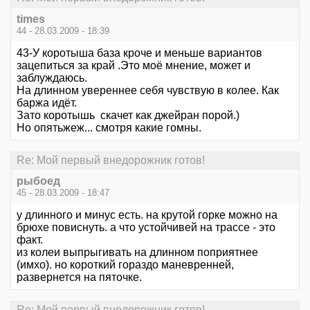
times
44 - 28.03.2009 - 18:39
43-У коротыша база кроче и меньше вариантов
зацепиться за край .Это моё мнение, может и
заблуждаюсь.
На длинном увереннее себя чувствую в колее. Как
баржа идёт.
Зато коротышь скачет как джейран порой.)
Но опятьжеж... смотря какие гомны.
Re: Мой первый внедорожник готов!
рыбоед
45 - 28.03.2009 - 18:47
у длинного и минус есть. на крутой горке можно на
брюхе повиснуть. а что устойчивей на трассе - это
факт.
из колеи выпрыгивать на длинном поприятнее
(имхо). но короткий гораздо маневренней,
развернется на пяточке.
Re: Мой первый внедорожник готов!