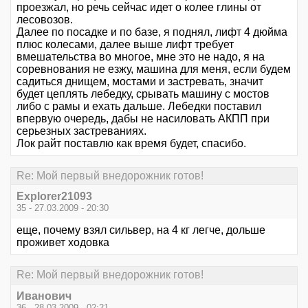
проезжал, но речь сейчас идет о колее глины от
лесовозов.
Далее по посадке и по базе, я поднял, лифт 4 дюйма
плюс колесами, далее выше лифт требует
вмешательства во многое, мне это не надо, я на
соревнования не езжу, машина для меня, если будем
садиться днищем, мостами и застревать, значит
будет цеплять лебедку, срывать машину с мостов
либо с рамы и ехать дальше. Лебедки поставил
впервую очередь, дабы не насиловать АКПП при
серьезных застреваниях.
Лок райт поставлю как время будет, спасибо.
Re: Мой первый внедорожник готов!
Explorer21093
35 - 27.03.2009 - 20:30
еще, почему взял сильвер, на 4 кг легче, дольше
проживет ходовка
Re: Мой первый внедорожник готов!
Иванович
36 - 28.03.2009 - 02:21