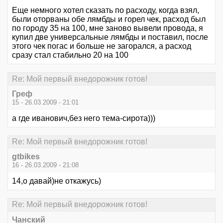
Еще немного хотел сказать по расходу, когда взял,
были оторваны обе лямбды и горел чек, расход был
по городу 35 на 100, мне заново вывели провода, я
купил две универсальные лямбды и поставил, после
этого чек погас и больше не загорался, а расход
сразу стал стабильно 20 на 100
Re: Мой первый внедорожник готов!
Греф
15 - 26.03.2009 - 21:01
а где иванович,без него тема-сирота)))
Re: Мой первый внедорожник готов!
gtbikes
16 - 26.03.2009 - 21:08
14,о давай)не откажусь)
Re: Мой первый внедорожник готов!
Чанский