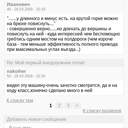
Иванович
49 - 29.03.2009 - 10:19
".......у длинного и минус есть. на крутой горке можно
на брюхе повиснуть...."
- совершенно верно......но доехать до вершины и
повиснуть на ней - куда интересней чем беспомощно
гребтись одним мостом на полдороги (чем короче
база - тем меньше эффективность полного привода
при максимальных углах вьезда...)
Re: Мой первый внедорожник готов!
nakoiher
50 - 29.03.2009 - 10:20
видел эту машину-очень зачотно смотрится, да и на
ходу класс,конечно сделано много в ней
К списку тем
1
2
3
>
К списку разделов
Добавить новое сообщение
Ваше имя: