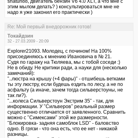
shatun88, двигатель бензин V6 4.0 XLT, а что мне с
этим мылом делать? ) консультироваться мне не
надо я уже законил его практически )
Re: Мой первый внедорожник готов!
Токайдзин
32 - 27.03.2009 - 20:09
Explorer21093. Молодец, с почином! На 100%
присоединяюсь к мнению Ивановича в № 21.
Судя по гаражу на Тюляева, мы с тобой соседи :)
Не в обиду. Не критики ради, а науки для (несколько
замечаний):
"..люстра на крышу (+4 фары)" - отшибешь ветками
ты эту люстру, если будешь ездить по лесу, а не по
асфальту (а иначе, зачем тогда сильверстоуны, не
так ли?).
"...колеса Сильверстоун Экстрим 35" - так, для
информации. У "Сильверов" реальный размер
существенно отличается от заявленного. Сравнить
можно с "Симексами" этой же размерности.
"Блокировка- задняя самоблок LSD" - баловство
одно. В грязи - что она есть, что ее нет - никакой
разницы.