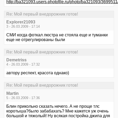
http://ba321093.users.photofile.ru/photo/ba321093/3699511
Re: Мой первый внедорожник готов!
Explorer21093
3 - 26.03.2009 - 17:14
СМИ когда фоткал люстра не стояла еще и туманки
еще не отрегулированы были
Re: Мой первый внедорожник готов!
Demetriss
4 - 26.03.2009 - 17:32
автору респект, красота однако)
Re: Мой первый внедорожник готов!
Martin
5 - 26.03.2009 - 17:36
Блин прикольно сказать нечего. А не проще тлс
коротыша?было забабахать? Мне кажется уж очень
большой и тяжолый! Ну всякая постройка джипа для