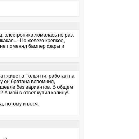
щ, электроника ломалась не раз,
акая.... Но железо крепкое,
алине поменял бампер фары и
ат живет в Тольятти, работал на
ву он братана вспомнил,
ешевле без вариантов. В общем
? А мой в ответ купил калину!
, потому и весч.
 :)