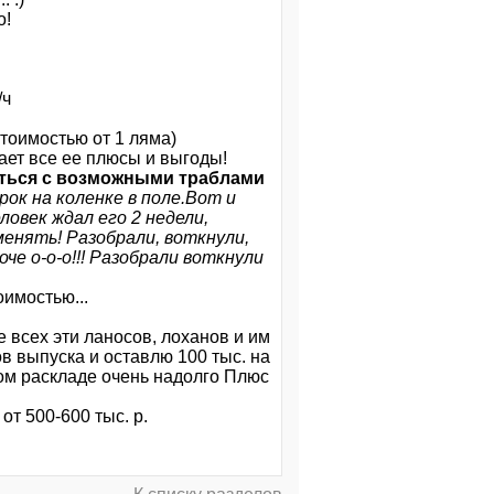
о!
/ч
стоимостью от 1 ляма)
вает все ее плюсы и выгоды!
аться с возможными траблами
ок на коленке в поле.Вот и
ловек ждал его 2 недели,
 менять! Разобрали, воткнули,
че о-о-о!!! Разобрали воткнули
имостью...
 всех эти ланосов, лоханов и им
в выпуска и оставлю 100 тыс. на
ком раскладе очень надолго Плюс
от 500-600 тыс. р.