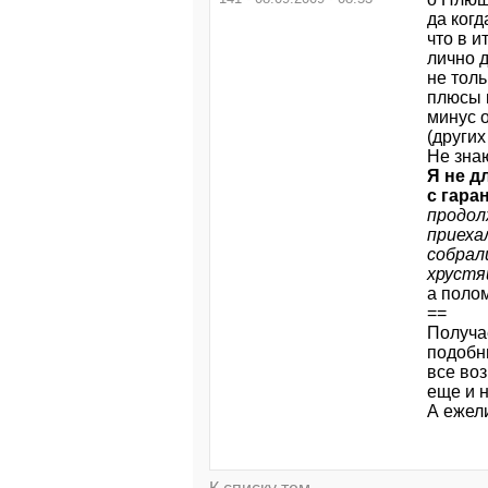
да когд
что в и
лично 
не толь
плюсы 
минус 
(других
Не знаю
Я не д
с гара
продол
приеха
собрали
хрустя
а полом
==
Получае
подобны
все во
еще и н
А ежели