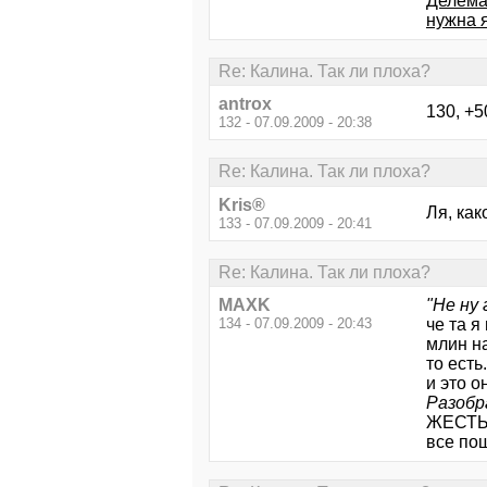
Делема!
нужна я
Re: Калина. Так ли плоха?
antrox
130, +5
132 - 07.09.2009 - 20:38
Re: Калина. Так ли плоха?
Kris®
Ля, как
133 - 07.09.2009 - 20:41
Re: Калина. Так ли плоха?
MAXK
"Не ну
134 - 07.09.2009 - 20:43
че та я
млин на
то есть..
и это 
Разобр
ЖЕСТЬ
все пош