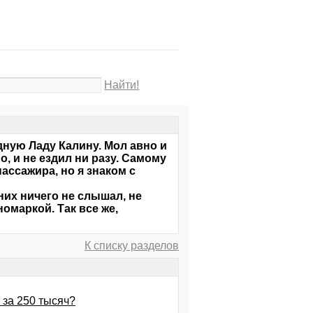
Найти!
ную Ладу Калину. Мол авно и
но, и не ездил ни разу. Самому
пассажира, но я знаком с
них ничего не слышал, не
омаркой. Так все же,
К списку разделов
 за 250 тысяч?