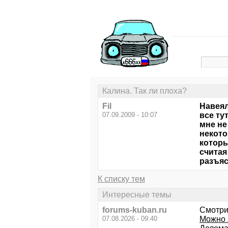
Калина. Так ли плоха?
Fil
Навеял
07.09.2009 - 10:07
все ту
мне не
некото
которы
считая
разъя
К списку тем
Интересные темы
forums-kuban.ru
Смотри
07.08.2026 - 09:40
Можно 