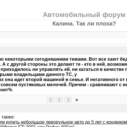
Автомобильный форум
Калина. Так ли плоха?
о некоторыми сегодняшними темами. Вот все хают бед
т. А с другой стороны это делают те - кто в ней, возмож
 приходилось ни управлять ей, ни кататься в качестве 
рыми владельцами данного ТС, у
х она идет второй машиной в семье. И негативного от 
 совсем пустяковых мелочей. Причем - сравнивают с ин
снит%
1
2
3
>
 также:
ли купить небольшое леворульное авто до 5 лет с кондюком