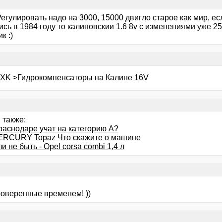
гулировать надо на 3000, 15000 двигло старое как мир, ес
сь в 1984 году то калиновскии 1.6 8v с изменениями уже 25
к :)
XK >Гидрокомпенсаторы на Калине 16V
 также:
раснодаре учат на категорию А?
ERCURY Topaz Что скажите о машине
и не быть - Opel corsa combi 1,4 л
роверенные временем! ))