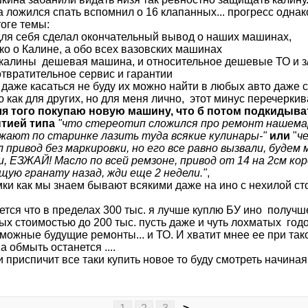
а ложился спать вспомнил о 16 клапанных... прогресс однак
тоге темы:
для себя сделал окончательный вывод о наших машинах,
ко о Калине, а обо всех вазовских машинах
калины дешевая машина, и относительное дешевые ТО и з
отвратительное сервис и гарантии
 даже касаться не буду их можно найти в любых авто даже 
 как для других, но для меня лично, этот минус перечерки
ля того покупаю новую машину, что б потом подкидыв
нтией типа
"что стереотип сложился про ремонт нашемар
жают по старинке лазить туда всякие кулинары-"
или
"
че
л привод без маркировки, но его все равно вызвали, будем
, ЕЗЖАЙ! Масло по всей ремзоне, привод от 14 на 2см коро
щую гранату назад, жди еще 2 недели."
,
ки как мы знаем бывают всякими даже на ино с нехилой сто
тся что в пределах 300 тыс. я лучше куплю БУ ино получше
х стоимостью до 200 тыс. пусть даже и чуть лохматых годо
зможные будущие ремонты... и ТО. И хватит мнее ее при та
а обмыть останется ....
 приспичит все таки купить новое то буду смотреть начиная 