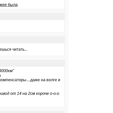
ежее была
ешься читать...
3000км"
а
компенсаторы....даже на волге и
ивод от 14 на 2см короче о-о-о