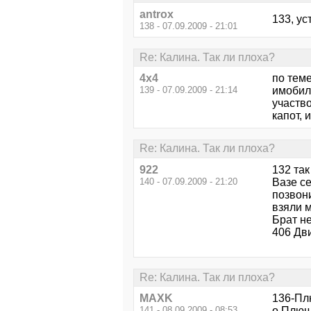
antrox
133, ус
138 - 07.09.2009 - 21:01
Re: Калина. Так ли плоха?
4x4
по теме
139 - 07.09.2009 - 21:14
имобилл
участво
капот, и
Re: Калина. Так ли плоха?
922
132 так
140 - 07.09.2009 - 21:20
Вазе се
позвон
взяли м
Брат не
406 Дви
Re: Калина. Так ли плоха?
MAXK
136-Пл
141 - 08.09.2009 - 08:53
о Плюшк