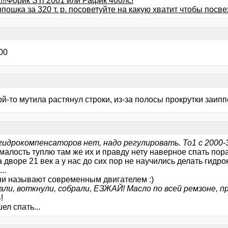
!!Форик STi 2001 или Рафик 400лс!
пошка за 320 т. р. посоветуйте на какую хватит чтобы посв
00
ой-то мутила растянул строки, из-за полосы прокрутки заипп
 гидрокомпенсаторов нет, надо регулировать. То1 с 2000-
 малость туплю там же их и правду нету наверное спать пор
 дворе 21 век а у нас до сих пор не научились делать гидро
..
они называют современным двигателем :)
али, воткнули, собрали, ЕЗЖАЙ! Масло по всей ремзоне, пр
!
ел спать...