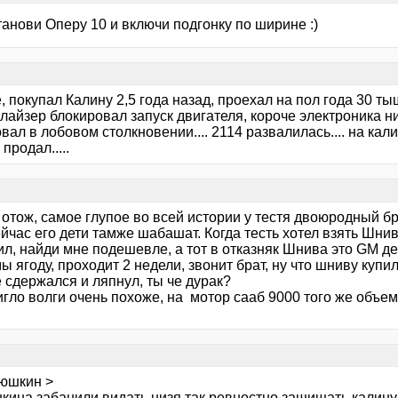
танови Оперу 10 и включи подгонку по ширине :)
, покупал Калину 2,5 года назад, проехал на пол года 30 ты
айзер блокировал запуск двигателя, короче электроника ник
вал в лобовом столкновении.... 2114 развалилась.... на к
 продал.....
 отож, самое глупое во всей истории у тестя двоюродный бр
йчас его дети тамже шабашат. Когда тесть хотел взять Шни
ил, найди мне подешевле, а тот в отказняк Шнива это GМ д
ы ягоду, проходит 2 недели, звонит брат, ну что шниву купил
 сдержался и ляпнул, ты че дурак?
гло волги очень похоже, на мотор сааб 9000 того же объема
юшкин >
ина забанили видать низя так ревностно защищать калину...