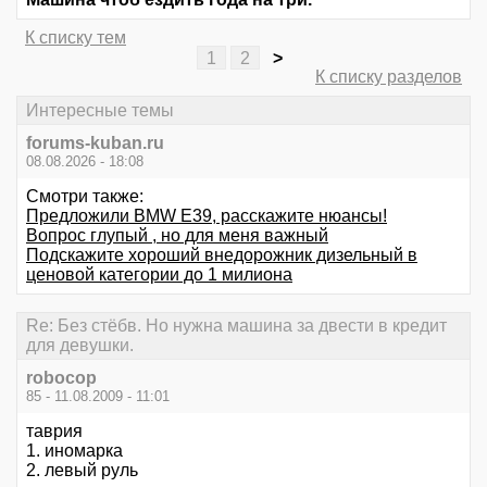
К списку тем
1
2
>
К списку разделов
Интересные темы
forums-kuban.ru
08.08.2026 - 18:08
Смотри также:
Предложили BMW E39, расскажите нюансы!
Вопрос глупый , но для меня важный
Подскажите хороший внедорожник дизельный в
ценовой категории до 1 милиона
Re: Без стёбв. Но нужна машина за двести в кредит
для девушки.
robocop
85 - 11.08.2009 - 11:01
таврия
1. иномарка
2. левый руль