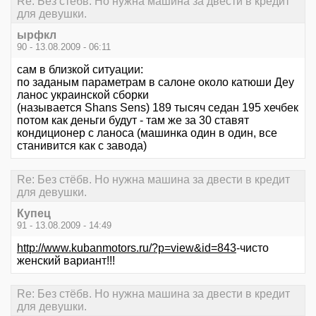
Re: Без стёбв. Но нужна машина за двести в кредит
для девушки.
ырфкл
90 - 13.08.2009 - 06:11
сам в близкой ситуации:
по заданым параметрам в салоне около катюши Деу
ланос украинской сборки
(называется Shans Sens) 189 тысяч седан 195 хечбек
потом как деньги будут - там же за 30 ставят
кондиционер с ланоса (машинка один в один, все
станивится как с завода)
Re: Без стёбв. Но нужна машина за двести в кредит
для девушки.
Купец
91 - 13.08.2009 - 14:49
http://www.kubanmotors.ru/?p=view&id=843
-чисто
женский вариант!!!
Re: Без стёбв. Но нужна машина за двести в кредит
для девушки.