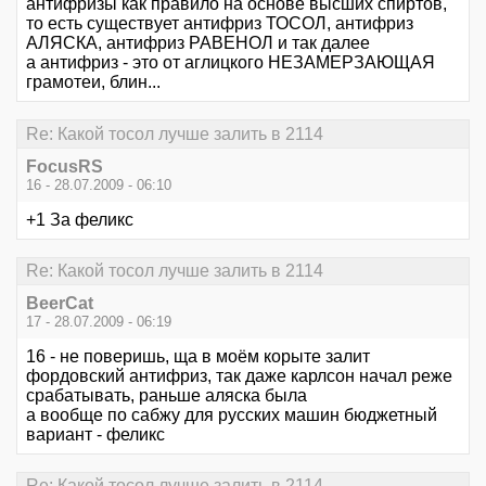
антифризы как правило на основе высших спиртов,
то есть существует антифриз ТОСОЛ, антифриз
АЛЯСКА, антифриз РАВЕНОЛ и так далее
а антифриз - это от аглицкого НЕЗАМЕРЗАЮЩАЯ
грамотеи, блин...
Re: Какой тосол лучше залить в 2114
FocusRS
16 - 28.07.2009 - 06:10
+1 За феликс
Re: Какой тосол лучше залить в 2114
BeerCat
17 - 28.07.2009 - 06:19
16 - не поверишь, ща в моём корыте залит
фордовский антифриз, так даже карлсон начал реже
срабатывать, раньше аляска была
а вообще по сабжу для русских машин бюджетный
вариант - феликс
Re: Какой тосол лучше залить в 2114