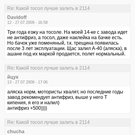
Re: Какой тосол лучше залить в 2114
Davidoff
12 - 27.07.2009 - 16:58
Три года езжу на тосоле. На моей 14-ке с завода идет
не антифриз, а тосол, даже наклейка на бачке есть.
Но бачок уже поменяный, т.к. трещина появилась
после 3 лет эксплуатации. Щас залил А-40 (аляска), в
ашане под их маркой продается, полет нормальный.
Re: Какой тосол лучше залить в 2114
йцук
13 - 27.07.2009 - 17:06
аляска норм, мотористы хвалят, но последние годы
завод рекомендует антифриз, выше у него Т
кипения, я его и налил)
антифриз +500))))
Re: Какой тосол лучше залить в 2114
chucha