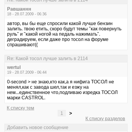
Равшаннн
18 - 28.07.2009 - 06:36
автор, вы бы еще спросили какой лучше бензин
залить. твою етить, скоро будут темы "как повернуть
руль" и "какой ногой на педаль нажимать".
деградируем, если даже про тосол на форуме
спрашивают((
Re: Какой тосол лучше залить в 2114
wertul
19 - 28.07.2009 - 06:44
0-second > не знаю,кто как,а я нифига ТОСОЛ не
менял,как с завода шел,так и езжу на
нем...единственное что,подливаю изредка ТОСОЛ
марки CASTROL.
К списку тем
1
>
К списку разделов
Добавить новое сообщение