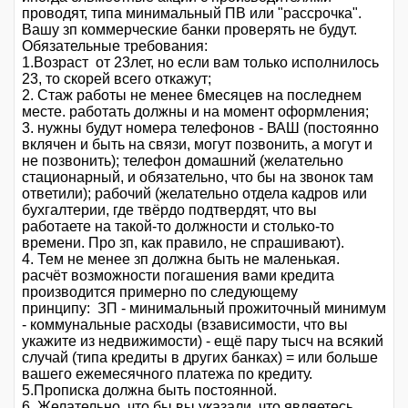
проводят, типа минимальный ПВ или "рассрочка".
Вашу зп коммерческие банки проверять не будут.
Обязательные требования:
1.Возраст от 23лет, но если вам только исполнилось
23, то скорей всего откажут;
2. Стаж работы не менее 6месяцев на последнем
месте. работать должны и на момент оформления;
3. нужны будут номера телефонов - ВАШ (постоянно
вклячен и быть на связи, могут позвонить, а могут и
не позвонить); телефон домашний (желательно
стационарный, и обязательно, что бы на звонок там
ответили); рабочий (желательно отдела кадров или
бухгалтерии, где твёрдо подтвердят, что вы
работаете на такой-то должности и столько-то
времени. Про зп, как правило, не спрашивают).
4. Тем не менее зп должна быть не маленькая.
расчёт возможности погашения вами кредита
производится примерно по следующему
принципу: ЗП - минимальный прожиточный минимум
- коммунальные расходы (взависимости, что вы
укажите из недвижимости) - ещё пару тысч на всякий
случай (типа кредиты в других банках) = или больше
вашего ежемесячного платежа по кредиту.
5.Прописка должна быть постоянной.
6. Желательно, что бы вы указали, что являетесь