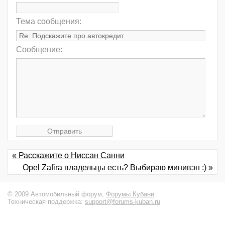
Тема сообщения:
Сообщение:
« Расскажите о Ниссан Санни
Opel Zafira владельцы есть? Выбираю минивэн :) »
© 2009 Автомобильный форум,
Форумы Кубани
.
Техническая поддержка:
support@forums-kuban.ru