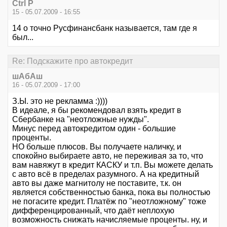
Ctrl P
15 - 05.07.2009 - 16:55
14 о точно Русфинансбанк называется, там где я
был...
Re: Подскажите про автокредит
шАбАш
16 - 05.07.2009 - 17:00
З.Ы. это не рекламма :))))
В идеале, я бы рекомендовал взять кредит в
Сбербанке на "неотложные нужды".
Минус перед автокредитом один - большие
проценты.
НО больше плюсов. Вы получаете наличку, и
спокойно выбираете авто, не переживая за то, что
вам навяжут в кредит КАСКУ и т.п. Вы можете делать
с авто всё в пределах разумного. А на кредитный
авто вы даже магнитолу не поставите, т.к. он
является собственностью банка, пока вы полностью
не погасите кредит. Платёж по "неотложному" тоже
дифференцированный, что даёт неплохую
возможность снижать начисляемые проценты. ну, и