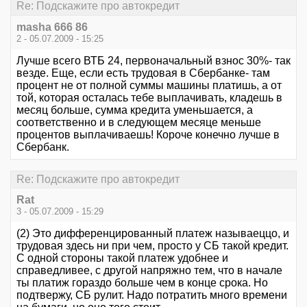
Re: Подскажите про автокредит
masha 666 86
2 - 05.07.2009 - 15:25
Лучше всего ВТБ 24, первоначальный взнос 30%- так
везде. Еще, если есть трудовая в Сбербанке- там
процент не от полной суммы машины платишь, а от
той, которая осталась тебе выплачивать, кладешь в
месяц больше, сумма кредита уменьшается, а
соответственно и в следующем месяце меньше
процентов выплачиваешь! Короче конечно лучше в
Сбербанк.
Re: Подскажите про автокредит
Rat
3 - 05.07.2009 - 15:29
(2) Это дифференцированный платеж называеццо, и
трудовая здесь ни при чем, просто у СБ такой кредит.
С одной стороны такой платеж удобнее и
справедливее, с другой напряжно тем, что в начале
ты платиж гораздо больше чем в конце срока. Но
подтвержу, СБ рулит. Надо потратить много времени