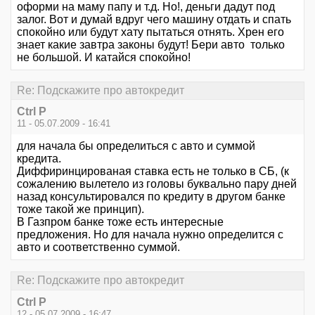
оформи на маму папу и т.д. Но!, деньги дадут под
залог. Вот и думай вдруг чего машину отдать и спать
спокойно или будут хату пытаться отнять. Хрен его
знает какие завтра законы будут! Бери авто только
не большой. И катайся спокойно!
Re: Подскажите про автокредит
Ctrl P
11 - 05.07.2009 - 16:41
для начала бы определиться с авто и суммой
кредита.
Диффиринцированая ставка есть не только в СБ, (к
сожалению вылетело из головы буквально пару дней
назад консультировался по кредиту в другом банке
тоже такой же принцип).
В Газпром банке тоже есть интересные
предложения. Но для начала нужно определится с
авто и соответственно суммой.
Re: Подскажите про автокредит
Ctrl P
12 - 05.07.2009 - 16:47