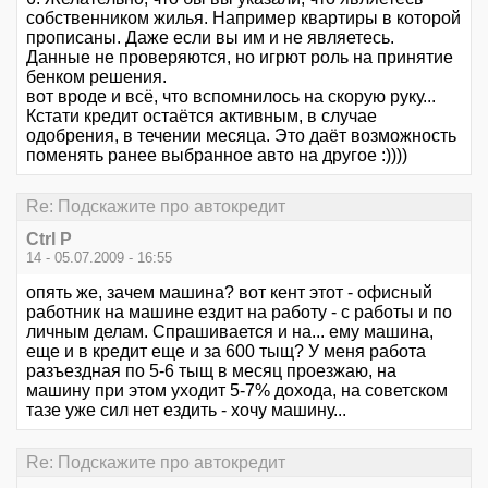
собственником жилья. Например квартиры в которой
прописаны. Даже если вы им и не являетесь.
Данные не проверяются, но игрют роль на принятие
бенком решения.
вот вроде и всё, что вспомнилось на скорую руку...
Кстати кредит остаётся активным, в случае
одобрения, в течении месяца. Это даёт возможность
поменять ранее выбранное авто на другое :))))
Re: Подскажите про автокредит
Ctrl P
14 - 05.07.2009 - 16:55
опять же, зачем машина? вот кент этот - офисный
работник на машине ездит на работу - с работы и по
личным делам. Спрашивается и на... ему машина,
еще и в кредит еще и за 600 тыщ? У меня работа
разъездная по 5-6 тыщ в месяц проезжаю, на
машину при этом уходит 5-7% дохода, на советском
тазе уже сил нет ездить - хочу машину...
Re: Подскажите про автокредит