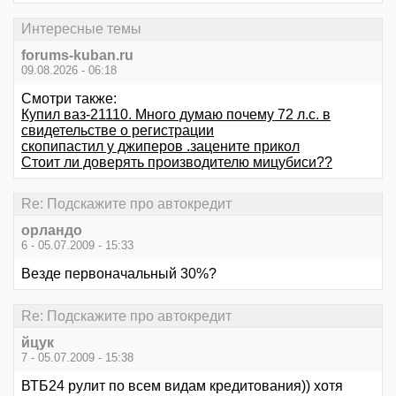
Интересные темы
forums-kuban.ru
09.08.2026 - 06:18
Смотри также:
Купил ваз-21110. Много думаю почему 72 л.с. в
свидетельстве о регистрации
скопипастил у джиперов .зацените прикол
Стоит ли доверять производителю мицубиси??
Re: Подскажите про автокредит
орландо
6 - 05.07.2009 - 15:33
Везде первоначальный 30%?
Re: Подскажите про автокредит
йцук
7 - 05.07.2009 - 15:38
ВТБ24 рулит по всем видам кредитования)) хотя