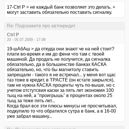
17-Ctrl P > не каждый банк позволяет это делать. +
могут заставить обязательно поставить сигналку.
Re: Подскажите про автокредит
Ctrl P
20 - 05.07.2009 - 17:08
19-шАбАш > да откуда они знают че на ней стоит?
плати во-время и им до фени что там с твоей
машиной. Да продать не получится, да сигналка
обязательно, да в большинстве банках КАСКА
обязательно, но, что бы магнитолу ставить
запрещали - такого я не встречал... у меня вот щас
таз тоже в кредит, в ТРАСТЕ (он кстате закрылся),
там не нужна КАСКА проценты чуть по-выше, но с
учетом отстутсвия каски за пять лет экономия 100
тыщ на ней, а "проигрышь" в процентах около 25
тыщ за теже пять лет...
Когда брал все эти плюсы минусы не просчитывал,
подкупило то что обратился сутра в банк, а в 16-00
уже забрал машину...