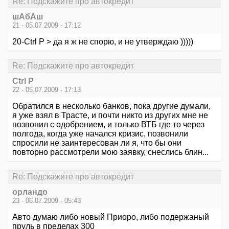
Re: Подскажите про автокредит
шАбАш
21 - 05.07.2009 - 17:12
20-Ctrl P > да я ж не спорю, и не утверждаю )))))
Re: Подскажите про автокредит
Ctrl P
22 - 05.07.2009 - 17:13
Обратился в несколько банков, пока другие думали,
я уже взял в Трасте, и почти никто из других мне не
позвонил с одобрением, и только ВТБ где то через
полгода, когда уже начался кризис, позвонили
спросили не заинтересован ли я, что бы они
повторно рассмотрели мою заявку, снеслись блин...
Re: Подскажите про автокредит
орландо
23 - 06.07.2009 - 05:43
Авто думаю либо новый Приоро, либо подержаный
пруль в пределах 300