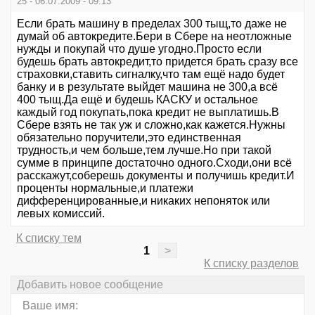
25 - 06.07.2009 - 09:13
Если брать машину в пределах 300 тыщ,то даже не
думай об автокредите.Бери в Сбере на неотложные
нужды и покупай что душе угодно.Просто если
будешь брать автокредит,то придется брать сразу все
страховки,ставить сигналку,что там ещё надо будет
банку и в результате выйдет машина не 300,а всё
400 тыщ.Да ещё и будешь КАСКУ и остальное
каждый год покупать,пока кредит не выплатишь.В
Сбере взять не так уж и сложно,как кажется.Нужны
обязательно поручители,это единственная
трудность,и чем больше,тем лучше.Но при такой
сумме в принципе достаточно одного.Сходи,они всё
расскажут,соберешь документы и получишь кредит.И
проценты нормальные,и платежи
дифференцированные,и никаких непоняток или
левых комиссий.
К списку тем
1
>
К списку разделов
Добавить новое сообщение
Ваше имя: