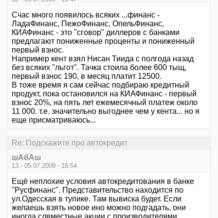
Счас много появилось всяких ...финанс -
ЛадаФинанс, ПежоФинанс, ОпельФинанс,
КИАФинанс - это "сговор" диллеров с банками
предлагают пониженные проценты и пониженный
первый взнос.
Например кент взял Нисан Тиида с полгода назад
без всяких "льгот". Тачка стоила более 600 тыщ,
первый взнос 190, в месяц платит 12500.
В тоже время я сам сейчас подбираю кредитный
продукт, пока остановился на КИАФинанс - первый
взнос 20%, на пять лет ежемесячный платеж около
11 000. т.е. значительно выгоднее чем у кента... но я
еще присматриваюсь...
Re: Подскажите про автокредит
шАбАш
13 - 05.07.2009 - 16:54
Ещё неплохие условия автокредитования в банке
"Русфинанс". Представительство находится по
ул.Одесская в тупике. Там вывиска будет. Если
желаешь взять новое ино можно подгадать, они
иногда слвместные акции с производителями