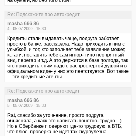
на бумаги, но оно того стоит.
Re: Подскажите про автокредит
masha 666 86
4 - 05.07.2009 - 15:30
Кредиты стали выдавать чаще, подруга работает
просто в банке, рассказала. Надо приходить к ним с
улыбкой, и тот, кто заполняет тебе заявление может,
кстати, поставить тебе сам игнор- типо неопрятный
вид, перегар и т.д. А это держится в базе полгода, так
что приходить к ним надо с распростертой душой и в
официальном виде- у них это пветствуется. Вот такие
... эти кредитные агенты...
Re: Подскажите про автокредит
masha 666 86
5 - 05.07.2009 - 15:33
Rat, спасибо за уточнение, просто подруга
объясняла, а какк это написать понятно- трудно... )
Но в Сбербанке п оверяют где-то трудовую, а ВТБ,
что плюс- проверка не идет так скурпулезна.