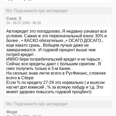
Re: Подскажите про автокредит
Сеня_5
24 - 06.07.2009 - 06:30
Автокредит это попадалово. Я недавно узнавал все
условия. Самая ж это первоначальный взнос 30% и
более , + КАСКО обязательно ,+ ОСАГО ДОСАГО ,
еще какато срань . Вобщем лучше даже не
заморачиватся . И годовой процент выше чем
потреб кредит .
ИМХО бери потребительский кредит и не парься .
Сейчас все кредиты дают с большим скрипом . Я
смог получить только в 5-м банке.
На сколько знаю легче всего в РусФинанс, сложнее
всего в Сбере
Если % по кредиту 27-29 это нормально ( и выясни
насчет доп комисий , % за всякую лабуду и т.д. Это
может здорово повысить годовой процйент)
Re: Подскажите про автокредит
Федя