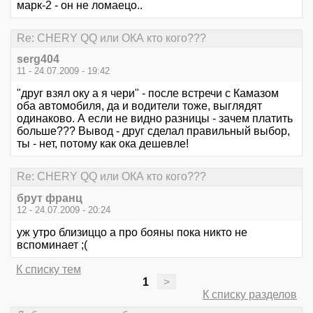
марк-2 - он не ломаецо..
Re: CHERY QQ или ОКА кто кого???
serg404
11 - 24.07.2009 - 19:42
"друг взял оку а я чери" - после встречи с Камазом
оба автомобиля, да и водители тоже, выглядят
одинаково. А если не видно разницы - зачем платить
больше??? Вывод - друг сделал правильный выбор,
ты - нет, потому как ока дешевле!
Re: CHERY QQ или ОКА кто кого???
брут франц
12 - 24.07.2009 - 20:24
уж утро близиццо а про бояны пока никто не
вспоминает ;(
К списку тем
1
>
К списку разделов