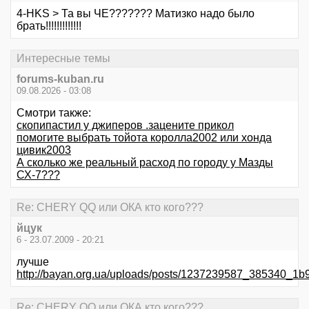
4-HKS > Та вы ЧЕ??????? Матизко надо было
брать!!!!!!!!!!!!!
Интересные темы
forums-kuban.ru
09.08.2026 - 03:08
Смотри также:
скопипастил у джиперов .зацените прикол
помогите выбрать тойота королла2002 или хонда
цивик2003
А сколько же реальный расход по городу у Мазды
СХ-7???
Re: CHERY QQ или ОКА кто кого???
йцук
6 - 23.07.2009 - 20:21
лучше
http://bayan.org.ua/uploads/posts/1237239587_385340_1b9
Re: CHERY QQ или ОКА кто кого???