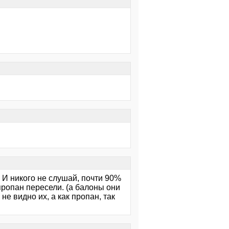
т. И никого не слушай, почти 90%
пропан пересели. (а балоны они
е видно их, а как пропан, так