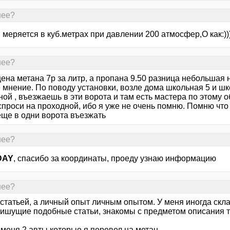
нее?
 меряется в куб.метрах при давлении 200 атмосфер,О как:))
нее?
ена метана 7р за литр, а пропана 9.50 разница небольшая 
 мнение. По поводу установки, возле дома школьная 5 и шк
ой , въезжаешь в эти ворота и там есть мастера по этому 
проси на проходной, ибо я уже не очень помню. Помню что 
еще в одни ворота въезжать
нее?
DAY
, спасибо за координаты, проеду узнаю информацию
нее?
 статьей, а личный опыт личным опытом. У меня иногда скл
пишущие подобные статьи, знакомы с предметом описания т
меня 2 авты которые я перевел на метан.