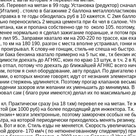
рб. Перевел на метан в 99 году. Установка (редуктор) снача
Италия) . стояло в багажнике 2 баллона металлопластиковы
аправка в те годы обходилась руб в 10 кажется. С 2мя бал
ьно переносились 2 мешка цемента при 4х чел в салоне. Чт
етана, как и пропана собственно где то около 105. поэтому
менее нормально я сделал зажигание пораньше, и потом пр
 лил 95.. Заправки хватало км на 200-220 по трассе, как ехат
 то км на 180 190. разгон с места вполне устраивал, гонки
 проигрывал. К слову-не гонщик, стиль-не спеша но быстро.
и бака бензина хватало примерно на 5 тыс км., т.к бензин 
имости доехать до АГНКС, коих по краю 13 штук, в т.ч. 2 в
а отпал, потому что доехать до ближайшей АГНКС всего нич
 км, потом я снял оборудование, авту продал. По двигател
ми, о которых многие говорят, идут от незнания элементар
ании стержень удлиняется. Поэтому прогар клапанов весьма
юдении зазоров или желании их уменьшить до минимума. В 
овал сам ( благо руки имеются) делал их по максимально д
 кл. Практически сразу (на 18 т.км) перевел ее на метан. Т
той (аж 1000 руб) на более подходящий для инжектора. Т.к
бензин+ мозги электронные, поэтому заморочек особых не 
ьтра, на которой периодически приходилось менять резинку
. Вот и все. Стиль езды не меняется. Скорость увеличилас
ой дороге- 170 км/ч ( по нетюненгованному спидометру) пр