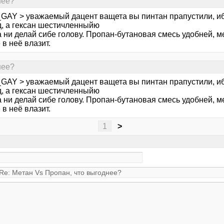
нее?
i_GAY > уважаемый дацент ващета вы пинтан прапустили, и
д, а гексан шестичленныйю
 ни делай сибе голову. Пропан-бутановая смесь удобней, 
в неё влазит.
нее?
i_GAY > уважаемый дацент ващета вы пинтан прапустили, и
д, а гексан шестичленныйю
 ни делай сибе голову. Пропан-бутановая смесь удобней, 
в неё влазит.
1
>