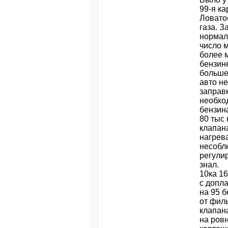
99-я ка
Ловато(
газа. З
нормал
число м
более 
бензине
больше,
авто не
заправк
необход
бензин
80 тыс
клапана
нагрев
несобл
регулир
знал.
10ка 16
с допла
на 95 
от фил
клапана
на ровн