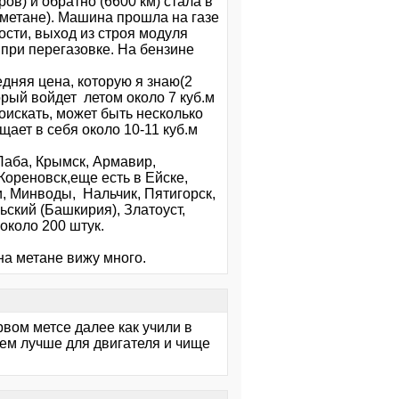
ов) и обратно (6600 км) стала в
а метане). Машина прошла на газе
ости, выход из строя модуля
 при перегазовке. На бензине
дняя цена, которую я знаю(2
торый войдет летом около 7 куб.м
поискать, может быть несколько
щает в себя около 10-11 куб.м
ьЛаба, Крымск, Армавир,
Кореновск,еще есть в Ейске,
, Минводы, Нальчик, Пятигорск,
ский (Башкирия), Златоуст,
около 200 штук.
.
на метане вижу много.
рвом метсе далее как учили в
 тем лучше для двигателя и чище