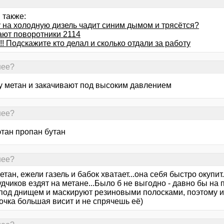
 также:
 на холодную дизель чадит синим дымом и трясётся?
ают поворотники 2114
!! Подскажите кто делал и сколько отдали за работу
нее?
у метан и закачивают под высоким давлением
нее?
этан пропан бутан
нее?
етан, ежели газель и бабок хватает...она себя быстро окупи
чиков ездят на метане...Было б не выгодно - давно бы на 
под днищем и маскируют резиновыми полосками, поэтому и н
очка большая висит и не спрячешь её)