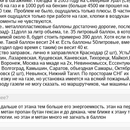
и в багажнике. Поездка в 2003 году на Северный Урал (Сер
б на газ и в 1000 руб на бензин (больше 4500 км прошел н
0 т.км. Проблем не было, ощущались только плюсы. В частн
ия ощущался только при работе на газе, хлопки в воздухан
моменты не чувствуются.
е.. металлопластиковые баллоны достаточно дорогие, после
зад)- 11долл за литр объема, т.е. 35 литровый баллон, в ко
 зимой около 8, будет стоить примерно 390 долл. Хотя если 
. Такой баллон весит 24 кг. Есть баллоны 50литровые, вме
 ездил одно время с таким) он весит 40 кг.
тво заправок.. лично я заправлялся Краснодар (2 шт), Уст
ин, Лазаревская, Кущевская, Каневская, Тихорецк, Майкоп,
 Воронеж, Москва на мкаде на 2х, Невинномысск, Ессентуки
, Волгоград, Камышин, Саратов, объездная Самары, Октябрь
вск (2 шт), Невьянск, Нижний Тагил. По просторам СНГ их 
езжу не на газе, но установка имеется на всякий пожарный
оду газели не могу сказать. но маршрутчиков, чьи машины 
нее?
 дальше от этана тем больше его энергоемкость. этан на пе
 метан пропан бутан гексан и до декана. чем ближе к этану
логии. но этан и метан много не загнать в баллон