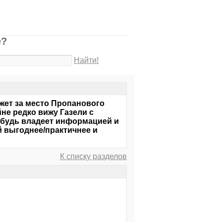
е?
Найти!
ожет за место Пропанового
не редко вижу Газели с
нибудь владеет информацией и
й выгоднее/практичнее и
К списку разделов