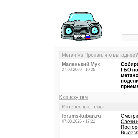
Метан Vs Пропан, что выгоднее?
Маленький Мук
Собира
27.08.2009 - 10:25
ГБО по
метано
подели
приемл
К списку тем
Интересные темы
forums-kuban.ru
Смотри
07.08.2026 - 17:22
Свечи и
Постор
Вылезл