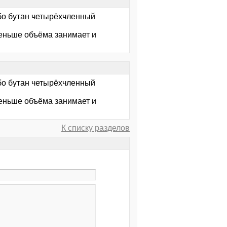
бо бутан четырёхчленный
меньше объёма занимает и
бо бутан четырёхчленный
меньше объёма занимает и
К списку разделов