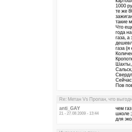
картошк
1000 ру
те же 8
зажиган
такие 
Что ещ
года на
газа, а
дешевле
газа (я
Количес
Кропотк
Шахты,
Сальск
Свердло
Сейчас 
Пов пов
Re: Метан Vs Пропан, что выгод
anti_GAY
чем газ
21 - 27.08.2009 - 13:44
школе ;
для эко