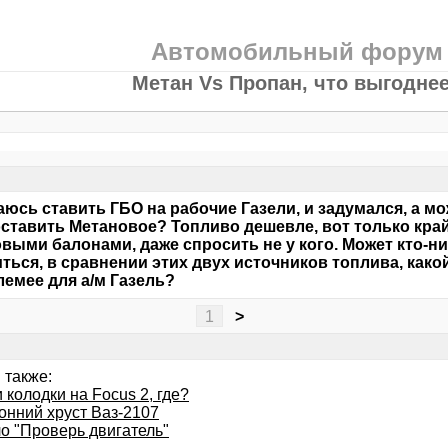
Автомобильный форум
Метан Vs Пропан, что выгодне
юсь ставить ГБО на рабочие Газели, и задумался, а м
ставить Метановое? Топливо дешевле, вот только край
выми балонами, даже спросить не у кого. Может кто-
ться, в сравнении этих двух источников топлива, како
емее для а/м Газель?
1
>
 также:
 колодки на Focus 2, где?
онний хруст Ваз-2107
о "Проверь двигатель"