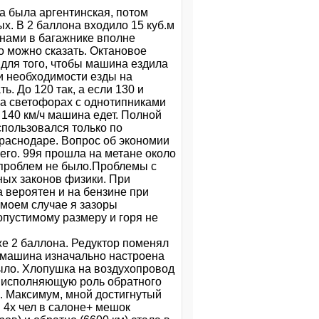
ла была аргентинская, потом
х. В 2 баллона входило 15 куб.м
лонами в багажнике вполне
о можно сказать. Октановое
, для того, чтобы машина ездила
и необходимости езды на
ь. До 120 так, а если 130 и
 на светофорах с однотипниками
 140 км/ч машина едет. Полной
использовался только по
 Краснодаре. Вопрос об экономии
его. 99я прошла на метане около
ю проблем не было.Проблемы с
ных законов физики. При
 вероятен и на бензине при
моем случае я зазоры
опустимому размеру и горя не
е же 2 баллона. Редуктор поменял
. машина изначально настроена
было. Хлопушка на воздухопровод
, исполняющую роль обратного
ь. Максимум, мной достигнутый
и 4х чел в салоне+ мешок