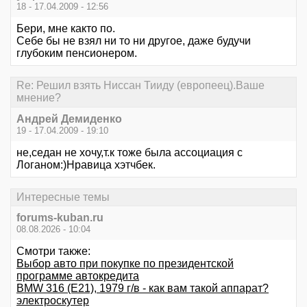
18 - 17.04.2009 - 12:56
Бери, мне както по.
Себе бы не взял ни то ни другое, даже будучи
глубоким пенсионером.
Re: Решил взять Ниссан Тииду (европеец).Ваше
мнение?
Андрей Демиденко
19 - 17.04.2009 - 19:10
не,седан не хочу,т.к тоже была ассоциация с
Логаном:)Нравица хэтчбек.
Интересные темы
forums-kuban.ru
08.08.2026 - 10:04
Смотри также:
Выбор авто при покупке по президентской
программе автокредита
BMW 316 (E21), 1979 г/в - как вам такой аппарат?
электроскутер