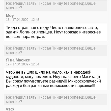
Re: Решил взять Ниссан Тииду (европеец).Ваше
мнение?
Моу
16 - 17.04.2009 - 12:45
Тиида страшная с виду. Чисто планктонячье авто,
эдакий Логан от японцев. Ноут гораздо интереснее
по всем параметрам.
Re: Решил взять Ниссан Тииду (европеец).Ваше
мнение?
Я на Масике
17 - 17.04.2009 - 12:54
Чтоб не вышло шило на мыло, как в народной
мудрости, могу поменять Ноут на своего Масика. ))
Вы сразу почувствуете разницу!!! Микроскопичесий
расход и безграничные возможности парковки!!!
Re: Решил взять Ниссан Тииду (европеец).Ваше
мнение?
уэф