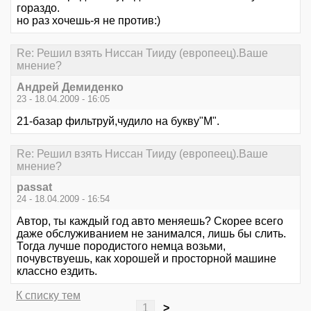
гораздо.
но раз хочешь-я не против:)
Re: Решил взять Ниссан Тииду (европеец).Ваше
мнение?
Андрей Демиденко
23 - 18.04.2009 - 16:05
21-базар фильтруй,чудило на букву"М".
Re: Решил взять Ниссан Тииду (европеец).Ваше
мнение?
passat
24 - 18.04.2009 - 16:54
Автор, ты каждый год авто меняешь? Скорее всего
даже обслуживанием не занимался, лишь бы слить.
Тогда лучше породистого немца возьми,
почувствуешь, как хорошей и просторной машине
классно ездить.
К списку тем
1
>