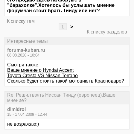
"барахолке".Хотелось бы услышать мнение
форумчан стоит брать Тииду или нет?
К списку тем
1
>
К списку разделов
Интересные темы
forums-kuban.ru
08.08.2026 - 10:04
Смотри также:
Ваше мнение о Hyndai Accent
Toyota Cresta VS Nissan Terrano
Сколько будет стоить такой мотоцикл в Краснодаре?
Re: Решил взять Ниссан Тииду (европеец).Ваше
мнение?
dimidrol
15 - 17.04.2009 - 12:44
не возражаю:)