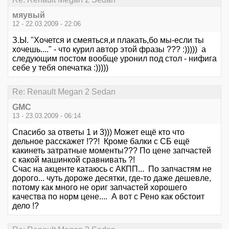
мяувый
12 - 22.03.2009 - 22:06
З.Ы. "Хочется и смеяться,и плакать,бо мы-если ты
хочешь...." - что курил автор этой фразы ??? :))))) а
следующим постом вообще уронил под стол - нифига
себе у тебя опечатка :)))))
Re: Renault Megan 2 Sedan
GMC
13 - 23.03.2009 - 06:14
Спасибо за ответы 1 и 3))) Может ещё кто что
дельное расскажет !??! Кроме балки с СБ ещё
какинеть затратные моменты??? По цене запчастей
с какой машинкой сравнивать ?!
Счас на акценте катаюсь с АКПП... По запчастям не
дорого... чуть дороже десятки, где-то даже дешевле,
потому как много не ориг запчастей хорошего
качества по норм цене.... А вот с Рено как обстоит
дело !?