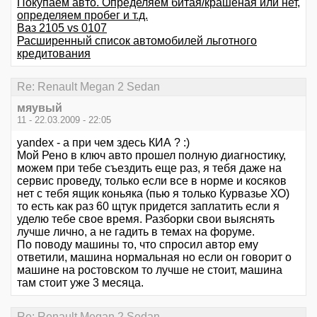
Покупаем авто. Определяем битая/крашеная или нет,
определяем пробег и т.д.
Ваз 2105 vs 0107
Расширенный список автомобилей льготного
кредитования
Re: Renault Megan 2 Sedan
мяувый
11 - 22.03.2009 - 22:05
yandex - а при чем здесь КИА ? :)
Мой Рено в ключ авто прошел полную диагностику,
можем при тебе съездить еще раз, я тебя даже на
сервис проведу, только если все в норме и косяков
нет с тебя ящик коньяка (пью я только Курвазье ХО)
то есть как раз 60 щтук придется заплатить если я
уделю тебе свое время. Разборки свои выяснять
лучше лично, а не гадить в темах на форуме.
По поводу машины то, что спросил автор ему
ответили, машина нормальная но если он говорит о
машине на ростовском то лучше не стоит, машина
там стоит уже 3 месяца.
Re: Renault Megan 2 Sedan