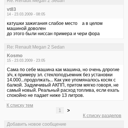
Re: Renault Megan 2 Sedan
vt83
14 - 23.03.2009 - 08:05
катушки зажигания слабое место а в целом
машиной доволен
до этого были ниссан примера и чери фора
Re: Renault Megan 2 Sedan
Kosmo
15 - 23.03.2009 - 23:05
Сама по себе машина как машина, но очень длрогие
з/ч, к примеру эл. стеклоподъемник без установки
14.000...продолжать... Как уже упомяналось косяк с
балкой. Задумчивый АКПП, притом мягко говоря, не
самый новый. Реальный расход топлива, если ехать
спокойно не падает ниже 13 литров.
К списку тем
1
>
К списку разделов
Добавить новое сообщение