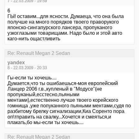
7 - 22.03.2009 - 19:59
6
ГЫ! оставим...для ясности. Думаеца, что она была
получше на много порядков твоего праворукого
японско-сингапурского лансера, пропуканого
узкоглазыми товарищами. Надо было и этой авто
каго-нить ощастливить
Re: Renault Megan 2 Sedan
yandex
8 - 22.03.2009 - 20:33
Гы-если ты хочешь....
Думается,что ты ошибаешься-моя европейский
Ланцер 2006 г.в.,купленый в "Модусе"(не
пропуканый,есстесно,пьяными
ментами),естественно лучше твоего корейского
гомнища ,уже попуканного пьяными ментами,судя по
разбитому брелку сигнализации,Киа Соренто пора
оп\тправить на свалку...Хочется и смеяться,и
плакать,бо мы-если ты хочешь....
Re: Renault Megan 2 Sedan