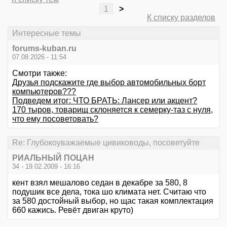
1
>
К списку разделов
Интересные темы
forums-kuban.ru
07.08.2026 - 11:54
Смотри также:
Друзья подскажите где выбор автомобильных борт
компьютеров???
Подведем итог: ЧТО БРАТЬ: Лансер или акцент?
170 тыров, товарищ склоняется к семерку-таз с нуля,
что ему посоветовать?
Re: Глубокоуважаемые цивиководы, посоветуйте
РИАЛЬНЫЙ ПОЦАН
34 - 19.02.2009 - 16:16
кент взял мешалово седан в декабре за 580, 8
подушик все дела, тока шо климата нет. Считаю что
за 580 достойный выбор, но щас такая комплектация
660 кажись. Ревёт двиган круто)