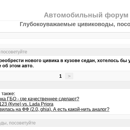
Автомобильный форум
Глубокоуважаемые цивиководы, посо
 посоветуйте
реобрести нового цивика в кузове седан, хотелось б
 об этом авто.
1
>
 также:
вка ГБО - где качественнее сделают?
23 (Купе) vs. Lada Priora
илась на ФФ (2.0, ghia). А есть какой-нить аналог?
ды, посоветуйте