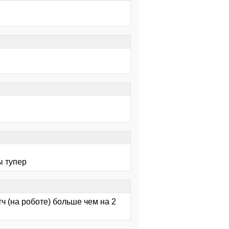
ы тупер
тч (на роботе) больше чем на 2