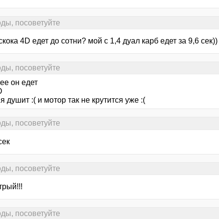
ды, посоветуйте
скока 4D едет до сотни? мой с 1,4 дуал карб едет за 9,6 сек))
ды, посоветуйте
ее он едет
D
я душит :( и мотор так не крутится уже :(
ды, посоветуйте
сек
ды, посоветуйте
рый!!!
ды, посоветуйте