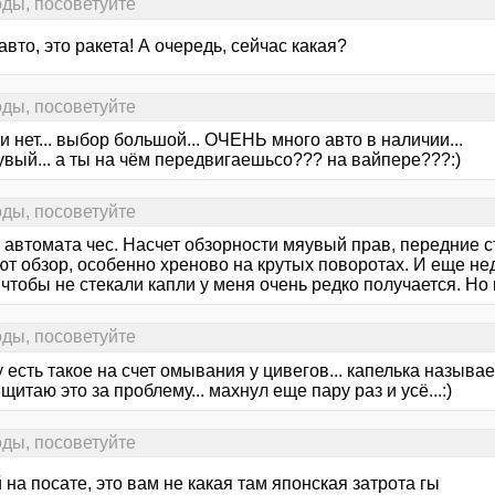
ды, посоветуйте
авто, это ракета! А очередь, сейчас какая?
ды, посоветуйте
 нет... выбор большой... ОЧЕНЬ много авто в наличии...
увый... а ты на чём передвигаешьсо??? на вайпере???:)
ды, посоветуйте
т автомата чес. Насчет обзорности мяувый прав, передние 
ют обзор, особенно хреново на крутых поворотах. И еще не
 чтобы не стекали капли у меня очень редко получается. Но
ды, посоветуйте
 есть такое на счет омывания у цивегов... капелька называец
 щитаю это за проблему... махнул еще пару раз и усё...:)
ды, посоветуйте
на посате, это вам не какая там японская затрота гы