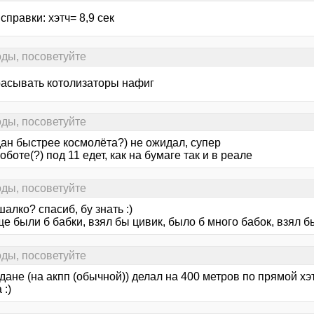
 справки: хэтч= 8,9 сек
ды, посоветуйте
асывать котолизаторы нафиг
ды, посоветуйте
дан быстрее космолёта?) не ожидал, супер
оботе(?) под 11 едет, как на бумаге так и в реале
ды, посоветуйте
шалко? спасиб, бу знать :)
е были б бабки, взял бы цивик, было б много бабок, взял б
ды, посоветуйте
дане (на акпп (обычной)) делал на 400 метров по прямой хэ
 :)