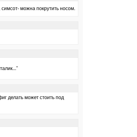
а симсот- можна покрутить носом.
алик..."
ефиг делать может стоить под