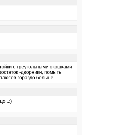
стойки с треугольными окошками
достаток -дворники, помыть
 плюсов гораздо больше.
о...:)