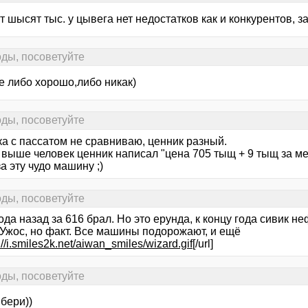
т шысят тыс. у цывега нет недостатков как и конкурентов, з
ды, посоветуйте
е либо хорошо,либо никак)
ды, посоветуйте
ка с пассатом не сравниваю, ценник разный.
 выше человек ценник написал "цена 705 тыщ + 9 тыщ за мет
а эту чудо машину ;)
ды, посоветуйте
ода назад за 616 брал. Но это ерунда, к концу года сивик н
 Ужос, но факт. Все машины подорожают, и ещё
://i.smiles2k.net/aiwan_smiles/wizard.gif
[/url]
ды, посоветуйте
бери))