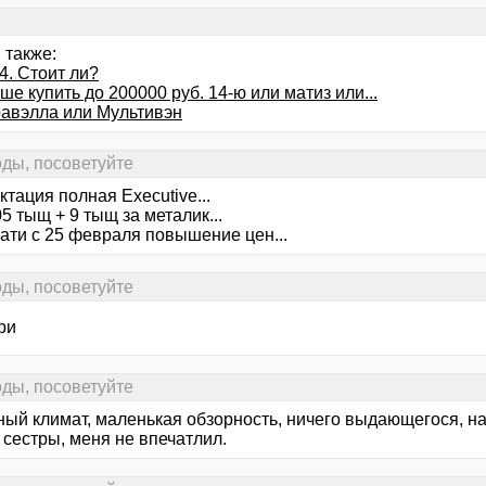
 также:
4. Стоит ли?
ше купить до 200000 руб. 14-ю или матиз или...
авэлла или Мультивэн
ды, посоветуйте
тация полная Executive...
5 тыщ + 9 тыщ за металик...
тати с 25 февраля повышение цен...
ды, посоветуйте
ри
ды, посоветуйте
ный климат, маленькая обзорность, ничего выдающегося, на
 сестры, меня не впечатлил.