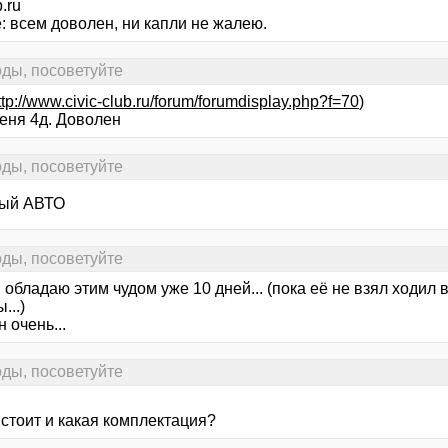
b.ru
: всем доволен, ни капли не жалею.
ды, посоветуйте
ttp://www.civic-club.ru/forum/forumdisplay.php?f=70
)
меня 4д. Доволен
ды, посоветуйте
ый АВТО
ды, посоветуйте
. обладаю этим чудом уже 10 дней... (пока её не взял ходил в
...)
 очень...
ды, посоветуйте
 стоит и какая комплектация?