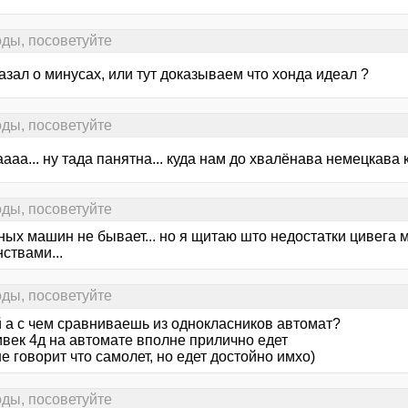
ды, посоветуйте
азал о минусах, или тут доказываем что хонда идеал ?
ды, посоветуйте
ааа... ну тада панятна... куда нам до хвалёнава немецкава ка
ды, посоветуйте
ных машин не бывает... но я щитаю што недостатки цивега 
ствами...
ды, посоветуйте
 а с чем сравниваешь из однокласников автомат?
ивек 4д на автомате вполне прилично едет
не говорит что самолет, но едет достойно имхо)
ды, посоветуйте