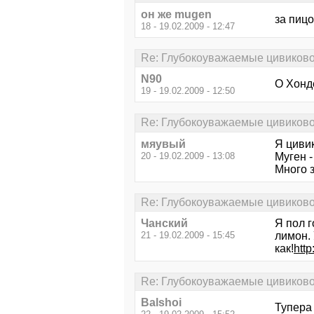
он же mugen
за пицо
18 - 19.02.2009 - 12:47
Re: Глубокоуважаемые цивиково
N90
О Хонд
19 - 19.02.2009 - 12:50
Re: Глубокоуважаемые цивиково
мяувый
Я циви
20 - 19.02.2009 - 13:08
Муген -
Много з
Re: Глубокоуважаемые цивиково
Чанский
Я пол г
21 - 19.02.2009 - 15:45
лимон.
как!
http
Re: Глубокоуважаемые цивиково
Balshoi
Тупера 