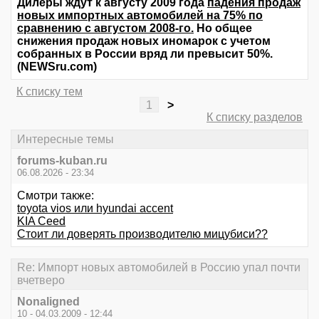
Дилеры ждут к августу 2009 года
падения продаж
новых импортных автомобилей на 75% по
сравнению с августом 2008-го.
Но общее
снижения продаж новых иномарок с учетом
собранных в России вряд ли превысит 50%.
(NEWSru.com)
К списку тем
1
>
К списку разделов
Интересные темы
forums-kuban.ru
06.08.2026 - 23:34
Смотри также:
toyota vios или hyundai accent
KIA Ceed
Стоит ли доверять производителю мицубиси??
Re: Импорт новых автомобилей в Россию упал почти
вчетверо
Nonaligned
10 - 04.03.2009 - 12:44