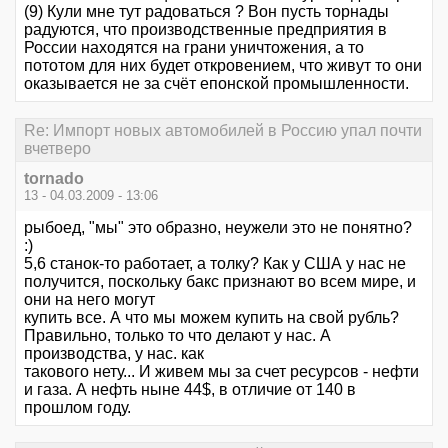
(9) Кули мне тут радоваться ? Вон пусть торнады
радуются, что производственные предприятия в
России находятся на грани уничтожения, а то
пототом для них будет откровением, что живут то они
оказывается не за счёт епонской промышленности.
Re: Импорт новых автомобилей в Россию упал почти
вчетверо
tornado
13 - 04.03.2009 - 13:06
рыбоед, "мы" это образно, неужели это не понятно?
:)
5,6 станок-то работает, а толку? Как у США у нас не
получится, поскольку бакс признают во всем мире, и
они на него могут
купить все. А что мы можем купить на свой рубль?
Правильно, только то что делают у нас. А
производства, у нас. как
такового нету... И живем мы за счет ресурсов - нефти
и газа. А нефть ныне 44$, в отличие от 140 в
прошлом году.