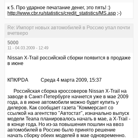
к 5. Про ударное печатание денег, это пять! :)
http://www.cbr.ru/statistics/credit_statistics/MS.asp
;-)
Re: Импорт новых автомобилей в Россию упал почти
вчетверо
5000
11 - 04.03.2009 - 12:49
Nissan X-Trail российской сборки появится в продаже
в июне
КПК/PDA Среда 4 марта 2009, 15:37
Российская сборка кроссоверов Nissan X-Trail на
заводе в Санкт-Петербурге начнется уже в мае 2009
года, а в июне автомобили можно будет купить у
дилеров. Как сообщает газета "Коммерсант со
ссылкой на агентство "Автостат", изначально выпуск
модели Teana планировалось начать в мае, а X-Trail -
в конце года. Но из-за повышения пошлин на ввоз
автомобилей в Россию было принято решение
начать сборку обеих моделей в мае одновременно.