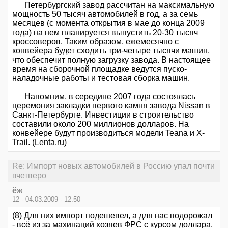
Петербургский завод рассчитан на максимальную
мощность 50 тысяч автомобилей в год, а за семь
месяцев (с момента открытия в мае до конца 2009
года) на нем планируется выпустить 20-30 тысяч
кроссоверов. Таким образом, ежемесячно с
конвейера будет сходить три-четыре тысячи машин,
что обеспечит полную загрузку завода. В настоящее
время на сборочной площадке ведутся пуско-
наладочные работы и тестовая сборка машин.
Напомним, в середине 2007 года состоялась
церемония закладки первого камня завода Nissan в
Санкт-Петербурге. Инвестиции в строительство
составили около 200 миллионов долларов. На
конвейере будут производиться модели Teana и X-
Trail. (Lenta.ru)
Re: Импорт новых автомобилей в Россию упал почти
вчетверо
ёж
12 - 04.03.2009 - 12:50
(8) Для них импорт подешевел, а для нас подорожал
- всё из за махинаций хозяев ФРС с курсом доллара.