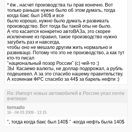
* ёж , насчет производства ты прав конечно. Вот
только раньше нужно было об этом думать, тогда
когда бакс был 140$ и все
было хорошо, нужно было думать и развивать
производство. Вот тогда бы такой опы не было.
А что касается конкретно автоВАЗа, это скорее
исключение из правил, такое производство нужно
загубить раз и навсегда,
чтобы оно не мешало другим жить нормально и
развивацо. Потому что это не производство, а как тут
кто-то писал
"национальный позор России" (с) чей-то :)
ЗЫ Касаемо валюты, не доллар подорожал, а рубль
подешевел. А за это спасибо нашему правительству.
А хозяинам ФРС спасибо за 44$ за барель нефти :)
Re: Импорт новых автомобилей в Россию упал почти
вчетверо
tornado
16 - 04.03.2009 - 13:15
", тогда когда бакс был 140$ " -когда нефть была 140$