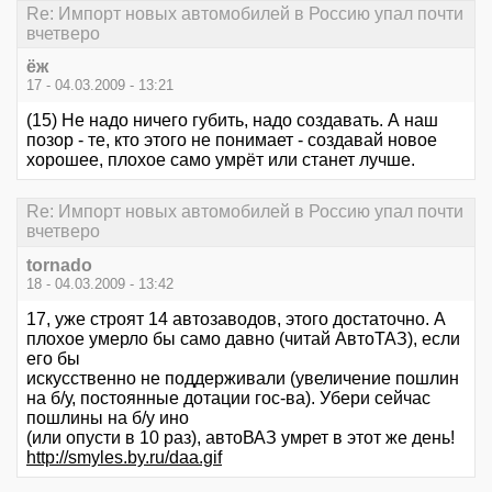
Re: Импорт новых автомобилей в Россию упал почти
вчетверо
ёж
17 - 04.03.2009 - 13:21
(15) Не надо ничего губить, надо создавать. А наш
позор - те, кто этого не понимает - создавай новое
хорошее, плохое само умрёт или станет лучше.
Re: Импорт новых автомобилей в Россию упал почти
вчетверо
tornado
18 - 04.03.2009 - 13:42
17, уже строят 14 автозаводов, этого достаточно. А
плохое умерло бы само давно (читай АвтоТАЗ), если
его бы
искусственно не поддерживали (увеличение пошлин
на б/у, постоянные дотации гос-ва). Убери сейчас
пошлины на б/у ино
(или опусти в 10 раз), автоВАЗ умрет в этот же день!
http://smyles.by.ru/daa.gif