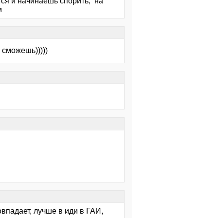
тся и начинаешь спорить, на
м
 сможешь)))))
овпадает, лучше в иди в ГАИ,