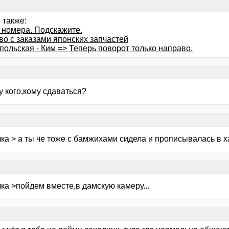
 также:
 номера. Подскажите.
во с заказами японских запчастей
польская - Ким => Теперь поворот только направо.
у кого,кому сдаваться?
ка > а ты че тоже с бамжихами сидела и прописывалась в х
ка >пойдем вместе,в дамскую камеру...