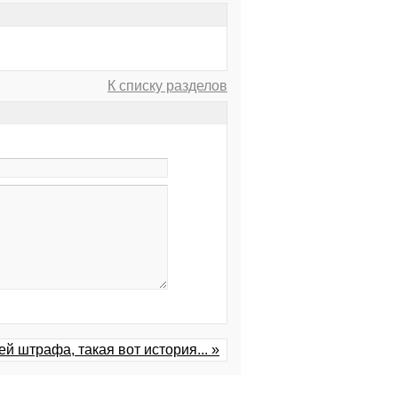
К списку разделов
ей штрафа, такая вот история... »