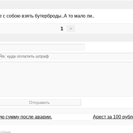
 с собою взять бутерброды..А то мало ли..
1
>
ую сумму после аварии.
Арест за 100 рубл
убани
.