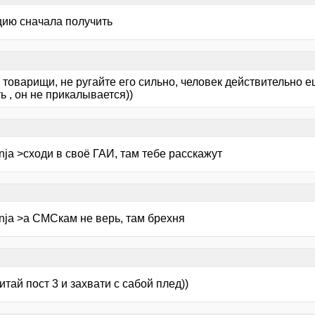
цию сначала получить
 товарищи, не ругайте его сильно, человек действительно е
ь , он не прикалывается))
nja >сходи в своё ГАИ, там тебе расскажут
nja >а СМСкам не верь, там брехня
итай пост 3 и захвати с сабой плед))