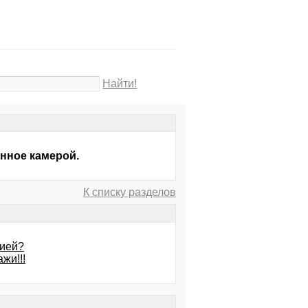
Найти!
нное камерой.
К списку разделов
фией?
жи!!!