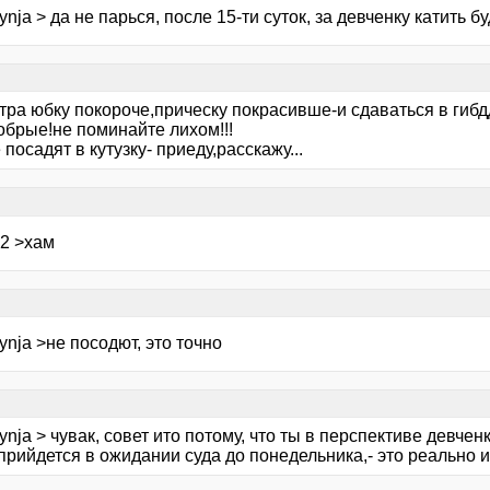
ynja > да не парься, после 15-ти суток, за девченку катить б
тра юбку покороче,прическу покрасивше-и сдаваться в гибдд
обрые!не поминайте лихом!!!
 посадят в кутузку- приеду,расскажу...
o2 >хам
ynja >не посодют, это точно
ynja > чувак, совет ито потому, что ты в перспективе девченка,
прийдется в ожидании суда до понедельника,- это реально 