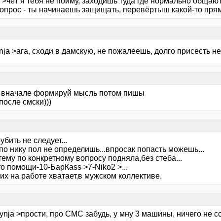
 >чёт я тебя не пойму, заходишь туда где нормально общаю
вопрос - ты начинаешь защищать, перевёртыш какой-то пря
nja >ага, сходи в дамскую, не пожалеешь, долго присесть не
? вначале формируй мысль потом пишы
 после смски)))
рубить не следует...
по нику пол не определишь...впросак попасть можешь...
тему по конкретному вопросу подняла,без стеба...
о помощи-10-БарКаss >7-Niko2 >...
их на работе хватает,в мужском коллективе.
ynja >прости, про СМС забудь, у мну 3 машины, ничего не с