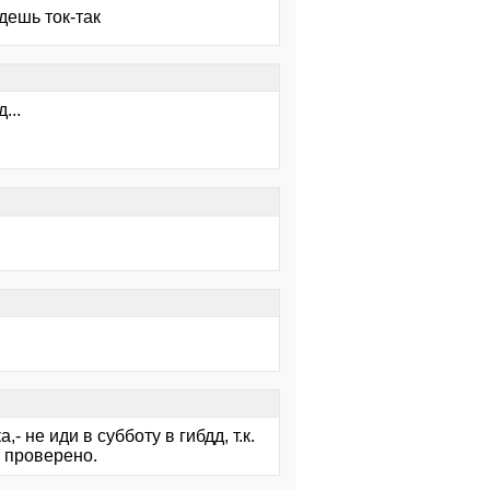
удешь ток-так
...
- не иди в субботу в гибдд, т.к.
и проверено.