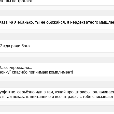
к там не трогают
Каss >а я ебанько, ты не обижайся, я неадекватного мышле
2 >да ради бога
аss >проехали...
вчонку" спасибо,принимаю комплимент!
ynja >не, серьёзно иди в гаи, узнай про штрафы, оплачивае
о в гаи показать квитанцию и все штрафы с тебя списывают