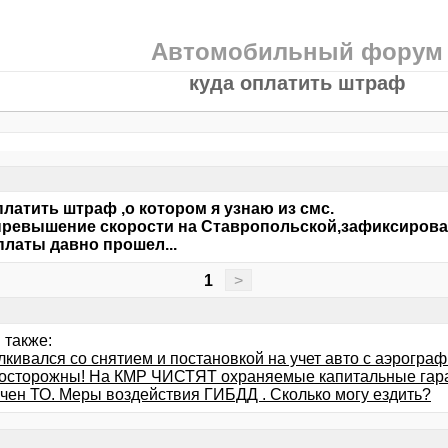
Автомобильный форум
куда оплатить штраф
платить штраф ,о котором я узнаю из смс.
ревышение скорости на Ставропольской,зафиксирова
платы давно прошел...
1
>
 также:
лкивался со снятием и постановкой на учет авто с аэрогра
 осторожны! На КМР ЧИСТЯТ охраняемые капитальные гара
чен ТО. Меры воздействия ГИБДД . Сколько могу ездить?