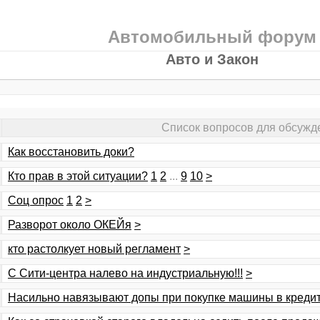
Автомобильный форум
Авто и Закон
Список вопросов для обсужд
Как восстановить доки?
Кто прав в этой ситуации?
1
2
...
9
10
>
Соц опрос
1
2
>
Разворот около ОКЕЙя
>
кто растолкует новый регламент
>
С Сити-центра налево на индустриальную!!!
>
Насильно навязывают допы при покупке машины в креди