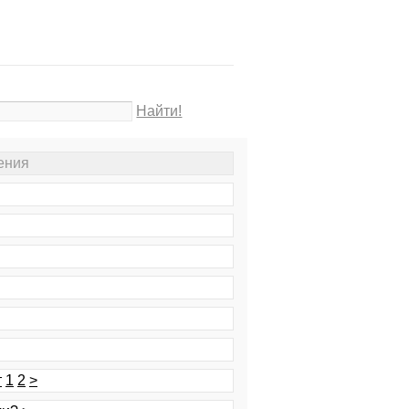
Найти!
ения
т
1
2
>