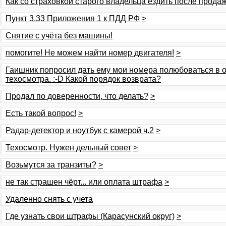
Как со страховкой старого владельца ездить после прода
Пункт 3.33 Приложения 1 к ПДД РФ
>
Снятие с учёта без машины!
помогите! Не можем найти номер двигателя!
>
Гаишник попросил дать ему мои номера полюбоваться в о
техосмотра. :-D Какой порядок возврата?
Продал по доверенности, что делать?
>
Есть такой вопрос!
>
Радар-детектор и ноутбук с камерой ч.2
>
Техосмотр. Нужен дельный совет
>
Возьмутся за транзиты?
>
не так страшен чёрт... или оплата штрафа
>
Удаленно снять с учета
Где узнать свои штрафы (Карасунский округ)
>