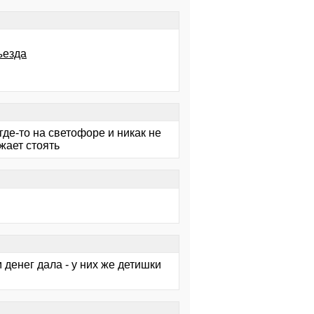
ъезда
где-то на светофоре и никак не
жает стоять
ам денег дала - у них же детишки