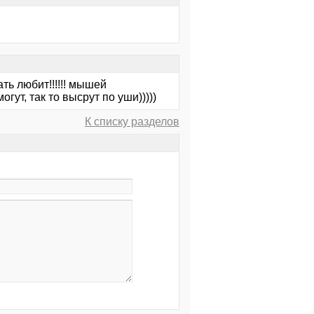
ать любит!!!!!! мышей
смогут, так то высрут по уши)))))
К списку разделов