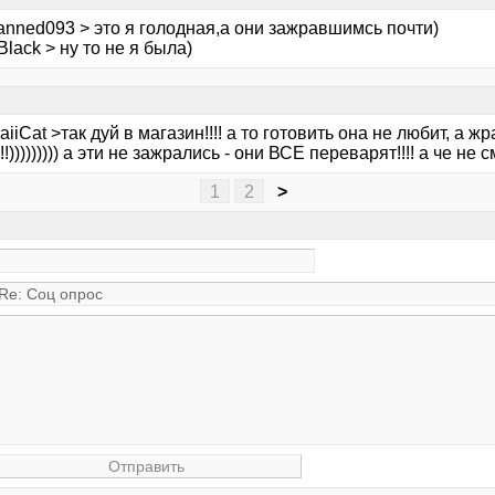
anned093 > это я голодная,а они зажравшимсь почти)
Black > ну то не я была)
iiCat >так дуй в магазин!!!! а то готовить она не любит, а жр
!!!))))))))) а эти не зажрались - они ВСЕ переварят!!!! а че не 
1
2
>