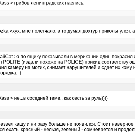
аss > грибов ленинградских наелись.
zka >хух, мне полегчало, а то думал дохтур прикольнулся. 
iiCat >а по ящику показывали в мерикании один покрасил с
л POLITE (издали похоже на POLICE) прикид соответствую
вил камеру на мотик, снимает нарушителей и сдает их кому
орядка. :)
аss > не...в соседней теме.. как сесть за руль))))
азвел кашу и ни разу больше не появился. Стоит наверное 
я ехать: красный - нельзя, зеленый - сомневается и продол