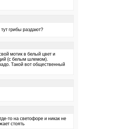
а тут грибы раздают?
вой мотик в белый цвет и
щий (с белым шлемом).
 надо. Такой вот общественный
где-то на светофоре и никак не
жает стоять