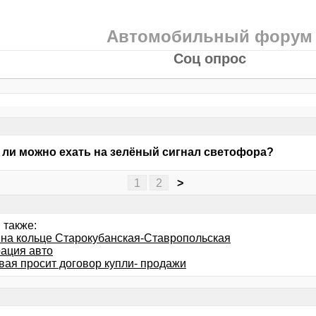
Автомобильный форум
Соц опрос
 ли можно ехать на зелёный сигнал светофора?
1
2
>
 также:
 на кольце Старокубанская-Ставропольская
рация авто
вая просит договор купли- продажи