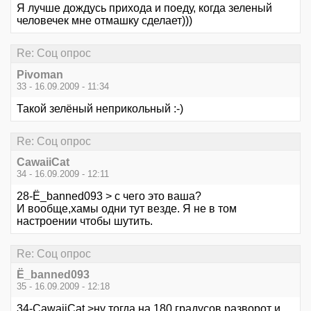
Я лучше дождусь прихода и поеду, когда зеленый
человечек мне отмашку сделает)))
Re: Соц опрос
Pivoman
33 - 16.09.2009 - 11:34
Такой зелёный неприкольный :-)
Re: Соц опрос
CawaiiCat
34 - 16.09.2009 - 12:11
28-Ё_banned093 > с чего это ваша?
И вообще,хамы одни тут везде. Я не в том
настроении чтобы шутить.
Re: Соц опрос
Ё_banned093
35 - 16.09.2009 - 12:18
34-CawaiiCat >ну тогда на 180 градусов разворот и