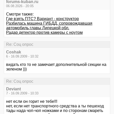
forums-kuban.ru
06.08.2026 - 20:05
Смотри также:
Где взять ПТС? Вариант - конструктор
Разбилась машина ГИБДД, сопровождавшая
автомобиль главы Липецкой обл.
Радар детектор против камеры с ноутом
Re: Соц опрос
Coshak
6 - 16.09.2009 - 10:32
видать кто то не замечает дополнительной секции на
зеленом )))
Re: Соц опрос
Deviant
7 - 16.09.2009 - 10:33
нет если он горит не тебе!!!
нет, если нет транспортного средства а ты пешеход
тады нада чоп-чоп ножками и по сторонам смареть