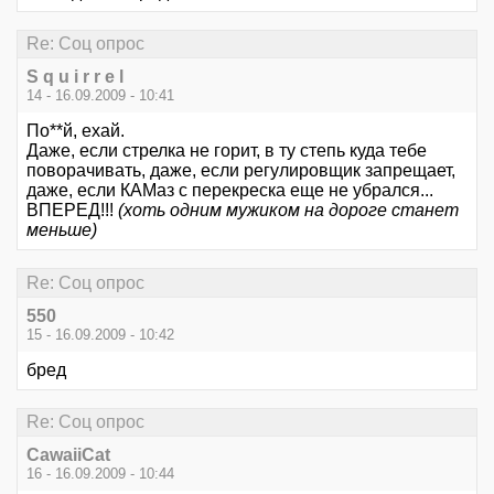
Re: Соц опрос
S q u i r r e l
14 - 16.09.2009 - 10:41
По**й, ехай.
Даже, если стрелка не горит, в ту степь куда тебе
поворачивать, даже, если регулировщик запрещает,
даже, если КАМаз с перекреска еще не убрался...
ВПЕРЕД!!!
(хоть одним мужиком на дороге станет
меньше)
Re: Соц опрос
550
15 - 16.09.2009 - 10:42
бред
Re: Соц опрос
CawaiiCat
16 - 16.09.2009 - 10:44