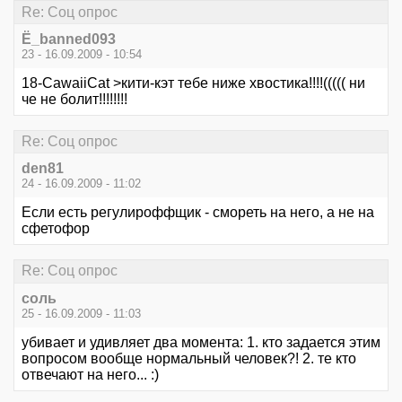
Re: Соц опрос
Ё_banned093
23 - 16.09.2009 - 10:54
18-CawaiiCat >кити-кэт тебе ниже хвостика!!!!((((( ни
че не болит!!!!!!!!
Re: Соц опрос
den81
24 - 16.09.2009 - 11:02
Если есть регулироффщик - смореть на него, а не на
сфетофор
Re: Соц опрос
соль
25 - 16.09.2009 - 11:03
убивает и удивляет два момента: 1. кто задается этим
вопросом вообще нормальный человек?! 2. те кто
отвечают на него... :)