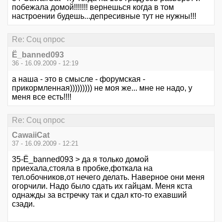
побежала домой!!!!!!! вернешься когда в том
настроении будешь...депресивные тут не нужны!!!
Re: Соц опрос
Ё_banned093
36 - 16.09.2009 - 12:19
а наша - это в смысле - форумская -
прикормленная))))))))) не моя же... мне не надо, у
меня все есть!!!!
Re: Соц опрос
CawaiiCat
37 - 16.09.2009 - 12:21
35-Ё_banned093 > да я только домой
приехала,стояла в пробке,фоткала на
тел.обочников,от нечего делать. Наверное они меня
огорчили. Надо было сдать их гайцам. Меня кста
однажды за встречку так и сдал кто-то ехавший
сзади.