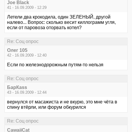
Joe Black
41 - 16.09.2009 - 12:29
Летели два крокодила, один ЗЕЛЕНЫЙ, другой
налево... Вопрос: сколько весит киллограмм угля,
если от паровоза оторвать котел?
Re: Соц опрос
Олег 105
42 - 16.09.2009 - 12:40
Если по железнодорожным путям-то нельзя
Re: Соц опрос
БарКаss
43 - 16.09.2009 - 12:44
вернулся от масажиста и не вкурю, это мне чёта в
спину втёрли, или форум обкурился
Re: Соц опрос
CawaiiCat