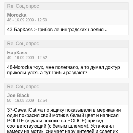
Re: Соц опрос
Morozka
48 - 16.09.2009 - 12:50
43-БарКаss > грибов ленинградских наелись.
Re: Соц опрос
БарКаss
49 - 16.09.2009 - 12:52
48-Morozka >хух, мне полегчало, а то думал дохтур
прикольнулся. а тут грибы раздают?
Re: Соц опрос
Joe Black
50 - 16.09.2009 - 12:54
37-CawaiiCat >а по ящику показывали в мерикании
один покрасил свой мотик в белый цвет и написал
POLITE (издали похоже на POLICE) прикид
соответствующий (с белым шлемом). Установил
камеру на мотик, снимает нарушителей и сдает их