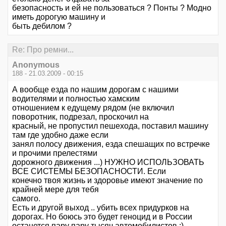
безопасность и ей не пользоваться ? Понты ? Модно
иметь дорогую машину и
быть дебилом ?
Re: Про ремни...
Anonymous
188 - 21.03.2009 - 00:15
А вообще езда по нашим дорогам с нашими
водителями и полностью хамским
отношением к едущему рядом (не включил
поворотник, подрезал, проскочил на
красный, не пропустил пешехода, поставил машину
там где удобно даже если
занял полосу движения, езда спешащих по встречке
и прочими прелестями
дорожного движения ...) НУЖНО ИСПОЛЬЗОВАТЬ
ВСЕ СИСТЕМЫ БЕЗОПАСНОСТИ. Если
конечно твоя жизнь и здоровье имеют значение по
крайней мере для тебя
самого.
Есть и другой выход .. убить всех придурков на
дорогах. Но боюсь это будет геноцид и в России
останется пару пару тысяч автомобилистов :)