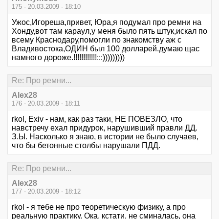
175 - 20.03.2009 - 18:10
Ужос,Игореша,привет, Юра,я подумал про ремни на
Хонду,вот там караул,у меня было пять штук,искал по
всему Краснодару,помогли по знакомству аж с
Владивостока,ОДИН был 100 долларей.думаю щас
намного дороже.!!!!!!!!!!!!:::)))))))))
Re: Про ремни...
Alex28
176 - 20.03.2009 - 18:11
rkol, Exiv - нам, как раз таки, НЕ ПОВЕЗЛО, что
навстречу ехал придурок, нарушивший правли ДД.
З.Ы. Насколько я знаю, в истории не было случаев,
что бы бетонные столбы нарушали ПДД.
Re: Про ремни...
Alex28
177 - 20.03.2009 - 18:12
rkol - я тебе не про теоретическую физику, а про
реальную практику. Ока, кстати, не сминалась, она