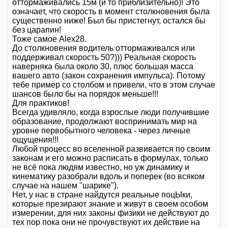
оттормаживались 15м (и то приблизительно)! Это
означает, что скорость в момент столкновения была
существенно ниже! Был бы пристегнут, остался бы
без царапин!
Тоже самое Alex28.
До столкновения водитель оттормаживался или
поддерживал скорость 50?))) Реальная скорость
наверняка была около 30, плюс большая масса
вашего авто (закон сохранения импульса). Потому
тебе пример со столбом и привели, что в этом случае
шансов было бы на порядок меньше!!!
Для практиков!
Всегда удивляло, когда взрослые люди получившие
образование, продолжают воспринимать мир на
уровне первобытного человека - через личные
ощущения!!!
Любой процесс во вселенной развивается по своим
законам и его можно расписать в формулах, только
не всё пока людям известно, но уж динамику и
кинематику разобрали вдоль и поперек (во всяком
случае на нашем "шарике").
Нет, у нас в стране найдутся реальные поцЫки,
которые презирают знание и живут в своем особом
измерении, для них законы физики не действуют до
тех пор пока они не прочувствуют их действие на