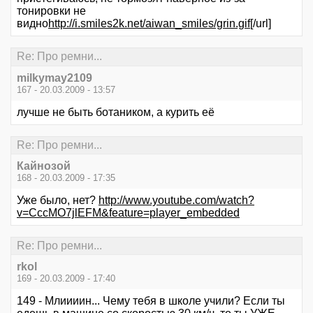
тонировки не
видно
http://i.smiles2k.net/aiwan_smiles/grin.gif
[/url]
Re: Про ремни...
milkymay2109
167 - 20.03.2009 - 13:57
лучше не быть ботаником, а курить её
Re: Про ремни...
Кайнозой
168 - 20.03.2009 - 17:35
Уже было, нет?
http://www.youtube.com/watch?
v=CccMO7jlEFM&feature=player_embedded
Re: Про ремни...
rkol
169 - 20.03.2009 - 17:40
149 - Млиииин... Чему тебя в школе учили? Если ты