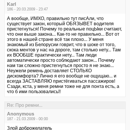
Karl
186 - 20.03.2009 - 23:47
А вообще, ИМХО, правильно тут писАли, что
существует закон, который ОБЯЗЫВЕТ водителя
пристегнуться! Почему то реальные поцЫки считают,
что они выше закона... Как-то не правильно... Вот от
этого в нашей стране всё так плохо... У меня
знакомый из Белорусии говрит, что в шоке от того,
скока ментов у нас на дороге, там столько нету... Там
их ВООБШЕ практически нету... Там люди
автоматически просто соблюдают закон... Почему
нам так сложно пристегнуться просто я не знаю...
Неужели ремень доставляет СТОЛЬКО
дискомфорта? Лично я его вообще не ощущаю... и
всегда ЗАСТАВЛЯЮ пристёгиваться пассажиров!
Сзади, кста, у меня ремни тоже не для понта есть, а
что б ими пользовались!!
Re: Про ремни...
Anonymous
187 - 21.03.2009 - 00:00
Злой доброжелатель