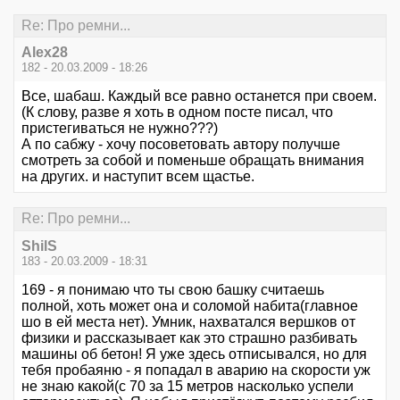
Re: Про ремни...
Alex28
182 - 20.03.2009 - 18:26
Все, шабаш. Каждый все равно останется при своем.
(К слову, разве я хоть в одном посте писал, что
пристегиваться не нужно???)
А по сабжу - хочу посоветовать автору получше
смотреть за собой и поменьше обращать внимания
на других. и наступит всем щастье.
Re: Про ремни...
ShilS
183 - 20.03.2009 - 18:31
169 - я понимаю что ты свою башку считаешь
полной, хоть может она и соломой набита(главное
шо в ей места нет). Умник, нахватался вершков от
физики и рассказывает как это страшно разбивать
машины об бетон! Я уже здесь отписывался, но для
тебя пробаяню - я попадал в аварию на скорости уж
не знаю какой(с 70 за 15 метров насколько успели