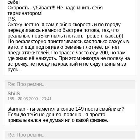
себе!
Скорость - убивает!!! Не надо мнить себя
терминатором!
P.S.
Скажу честно, я сам люблю скорость и по городу
передвигаюсь намного быстрее потока, так, что
реальные поцЫки пыль глотают. Грешен, каюсь)))
Но рефлекторно пристегиваюсь как только сажусь в
авто, и еще подтягиваю ремень плотнее, т.к. нет
преднатяжителей. По трассе часто еду 200, но там
где знаю её наизусть. При этом никогда не полезу на
встречку, не поеду на красный и не сяду пьяным за
руль...
Re: Про ремни...
ShilS
185 - 20.03.2009 - 20:41
starman - ты заметил в конце 149 поста смайлики?
Если до тебя не дошло, поясню - я просто
прикалывался не думая ни о какой физике.
Re: Про ремни...