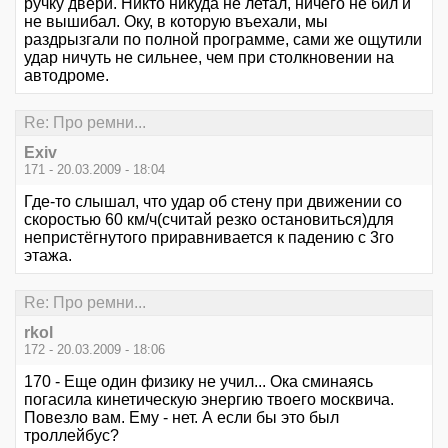
ручку двери. Никто никуда не летал, ничего не бил и
не вышибал. Оку, в которую въехали, мы
раздрызгали по полной программе, сами же ощутили
удар ничуть не сильнее, чем при столкновении на
автодроме.
Re: Про ремни...
Exiv
171 - 20.03.2009 - 18:04
Где-то слышал, что удар об стену при движении со
скоростью 60 км/ч(считай резко остановиться)для
непристёгнутого приравнивается к падению с 3го
этажа.
Re: Про ремни...
rkol
172 - 20.03.2009 - 18:06
170 - Еще один физику не учил... Ока сминаясь
погасила кинетическую энергию твоего москвича.
Повезло вам. Ему - нет. А если бы это был
троллейбус?