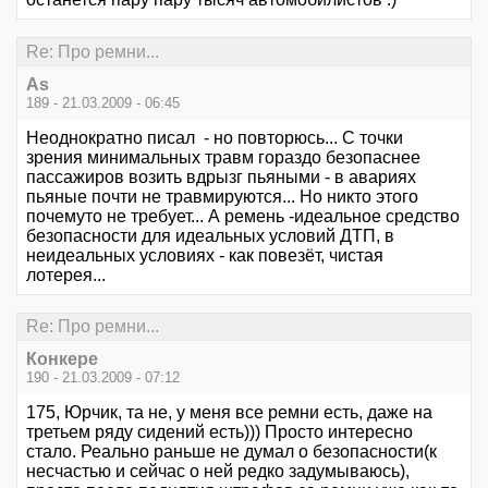
Re: Про ремни...
As
189 - 21.03.2009 - 06:45
Неоднократно писал - но повторюсь... С точки
зрения минимальных травм гораздо безопаснее
пассажиров возить вдрызг пьяными - в авариях
пьяные почти не травмируются... Но никто этого
почемуто не требует... А ремень -идеальное средство
безопасности для идеальных условий ДТП, в
неидеальных условиях - как повезёт, чистая
лотерея...
Re: Про ремни...
Конкере
190 - 21.03.2009 - 07:12
175, Юрчик, та не, у меня все ремни есть, даже на
третьем ряду сидений есть))) Просто интересно
стало. Реально раньше не думал о безопасности(к
несчастью и сейчас о ней редко задумываюсь),