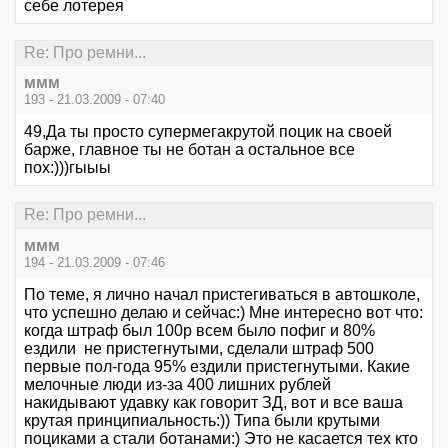
себе лотерея
Re: Про ремни...
ммм
193 - 21.03.2009 - 07:40
49,Да ты просто супермегакрутой поцик на своей
барже, главное ты не ботан а остальное все
пох:)))гыыы
Re: Про ремни...
ммм
194 - 21.03.2009 - 07:46
По теме, я лично начал пристегиваться в автошколе,
что успешно делаю и сейчас:) Мне интересно вот что:
когда штраф был 100р всем было пофиг и 80%
ездили не пристегнутыми, сделали штраф 500
первые пол-года 95% ездили пристегнутыми. Какие
мелочные люди из-за 400 лишних рублей
накидывают удавку как говорит ЗД, вот и все ваша
крутая принципиальность:)) Типа были крутыми
поциками а стали ботанами:) Это не касается тех кто