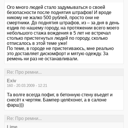
Ого много людей стало задумываться о своей
безопасности после поднятия штрафов! И вроде
никому не жалко 500 рублей, просто они не
смертники. До поднятия штрафов, из – за дня в день
ездив по нашему городу, на протяжении всего моего
небольшого стажа вождения в 5 лет не встречал
столько пристегнутых людей по городу, сколько
отписалось в этой теме уже!
По теме, в городе не пристегиваюсь, мне реально
это доставляет дискомфорт и мятую одежду. За
ремень ни раз не останавливали.
Re: Про ремни...
Exiv
160 - 20.03.2009 - 12:21
Та волге всегда пофиг, в бетонную стену въедет и
снесёт к чертям. Бампер целёхонег, а в салоне
фарш)))
Re: Про ремни...
Lime