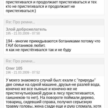
пристегивался и продолжает пристегиваться и тех
кто не пристегивался и продолжает не
пристегиваться:)
Re: Про ремни...
Злой доброжелатель
195 - 21.03.2009 - 07:50
194 - многие прикидываются ботаниками потому что
ГАИ ботаников любит.
я как не пристёгивался так и не буду
Re: Про ремни...
Олег 105
196 - 21.03.2009 - 07:52
У моего знакомого случай был: ехали с "природы"
две семьи на одной машине, друзья-не разлей вода,
конечно же все пьяные и конечно-же не
пристегнутые(какой дурак в лесу пристегивается,
гаишнеков-то нет). На повороте поймали дерево,
товарищ, сидевший справа, получил серьезную
травму головы, жена сзади еще и руку сломала, хотя