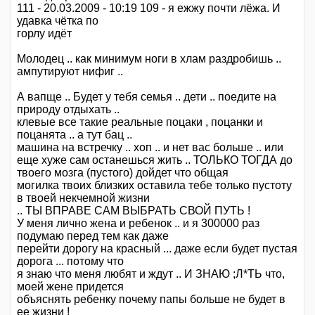
111 - 20.03.2009 - 10:19 109 - я ежжу почти лёжа. И
удавка чётка по
горлу идёт
Молодец .. как минимум ноги в хлам раздробишь ..
ампутируют нифиг ..
А вапще .. Будет у тебя семья .. дети .. поедите на
природу отдыхать ..
клевые все такие реальные поцаки , поцанки и
поцанята .. а тут бац ..
машина на встречку .. хоп .. и нет вас больше .. или
еще хуже сам останешься жить .. ТОЛЬКО ТОГДА до
твоего мозга (пустого) дойдет что общая
могилка твоих близких оставила тебе только пустоту
в твоей некчемной жизни
.. ТЫ ВПРАВЕ САМ ВЫБРАТЬ СВОЙ ПУТЬ !
У меня лично жена и ребенок .. и я 300000 раз
подумаю перед тем как даже
перейти дорогу на красный ... даже если будет пустая
дорога ... потому что
я знаю что меня любят и ждут .. И ЗНАЮ ;Л*ТЬ что,
моей жене придется
объяснять ребенку почему папы больше не будет в
ее жизни !