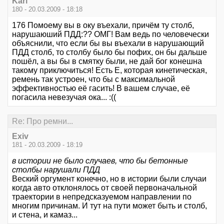
Karl
180 - 20.03.2009 - 18:18
176 Помоему вы в оку въехали, причём ту столб,
нарушаюший ПДД:?? ОМГ! Вам ведь по человечески
объяснили, что если бы вы въехали в нарушающий
ПДД столб, то столбу было бы пофих, он бы дальше
пошёл, а вы бы в смятку были, не дай бог конешна
такому приключиться! Есть Е, которая кинетическая,
ремень так устроен, что бы с максимальной
эффективностью её гасить! В вашем случае, её
погасила невезучая ока... :((
Re: Про ремни...
Exiv
181 - 20.03.2009 - 18:19
в истории не было случаев, что бы бетонные
столбы нарушали ПДД
Веский оргумент конечно, но в истории были случаи
когда авто отклонялось от своей первоначальной
траектории в непредсказуемом направлении по
многим причинам. И тут на пути может быть и столб,
и стена, и камаз...