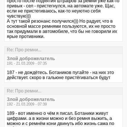
просто после поднятия штрафов за ремни уже как-то
привык - сел - пристегнулся, на автомате уже. Щас,
если не пристегиваюсь, как-то неуютно себя
чувствую)))
А тут такой резонанс получился))) Но радует, что в
основной массе ремнями пользуются, их не просто
так придумали в автомобиле, что бы не говорили их
ярые противники.
Re: Про ремни...
Злой доброжелатель
191 - 21.03.2009 - 07:35
187 - не дождётесь. Ботаников пугайте - на них это
действует. скоро в гальюне пристёгиваться будут
Re: Про ремни...
Злой доброжелатель
192 - 21.03.2009 - 07:39
189 - вот именно о чём я писал. Ботаники живут
цифрами. а в жизни можно и без ремня выжить, а
можно и с ремнём кони двинуть ибо жизнь сама по