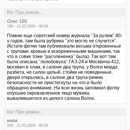
Re: Про ремни...
Олег 105
199 - 21.03.2009 - 08:04
Помню еще советский номер журнала "За рулем" 80-
х годов, там была рубрика "это могло не случится".
(Кстати фотки там публиковали весьма откровенные
с трупами, кровью и искореженными машинами, так
что в совке тоже "расчлененка" была). Так вот там
была описана "лолобовуха" ГАЗ-24 и Москвича-412,
москвич в хлам, в салоне два трупа, у Волги морда
разбита, но салон целый, стойки не поведенные,
двери открылись, в салоне два трупа-ремни
безопасности не пристегнуты на что и было
обращено внимание. На всю жизнь запомнил фотку
опухшее окровавленное лицо мужика,
вывалившегося из целого салона Волги.
Re: Про ремни...
ммм
200 - 21.03.2009 - 08:09