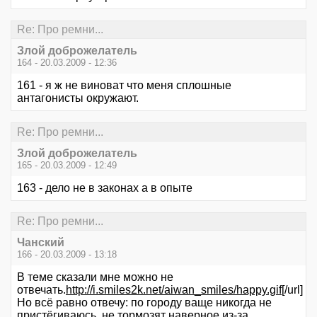
Re: Про ремни...
Злой доброжелатель
164 - 20.03.2009 - 12:36
161 - я ж не виноват что меня сплошные
антагонисты окружают.
Re: Про ремни...
Злой доброжелатель
165 - 20.03.2009 - 12:49
163 - дело не в законах а в опыте
Re: Про ремни...
Чанский
166 - 20.03.2009 - 13:18
В теме сказали мне можно не
отвечать.
http://i.smiles2k.net/aiwan_smiles/happy.gif
[/url]
Но всё равно отвечу: по городу ваще никогда не
пристёгиваюсь, не тормозят наверное из-за