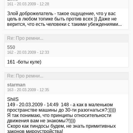
161 - 20.03.2009 - 12:28
Злой доброжелатель - такое ощущение, что у вас
цель в любом топике быть против всех )) Даже не
верится, что есть человеки с такими убеждениями...
Re: Про ремни...
550
162 - 20.03.2009 - 12:33
161 -боты куле)
Re: Про ремни...
starman
163 - 20.03.2009 - 12:35
ShilS
149 - 20.03.2009 - 14:49 148 - а как в маленьком
пространстве машины до 30-ти разогнаться?:)))))
Я так понимаю, что принципы относительности
движения вам не знакомы?!))))
Скоро как пиндосы будем, не знать примитивных
законов мироустройства!