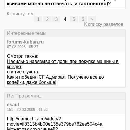
ксивами можно не отвечать, и так понятно)?
К списку тем
1
2
3
4
5
6
>
К списку разделов
Интересные темы
forums-kuban.ru
07.08.2026 - 05:37
Смотри также:
Насильно навязывают допы при покупке машины в
кредит
снятие с учета.
Как я победил СГ Адмирал. Получено все до
копейки, даже больше!
Re: Про ремни...
esaul
151 - 20.03.2009 - 11:53
http://damochka.ru/video/?
movie=ff8313b4b00e135e379be762ee504c4a
Может так доходчивей?