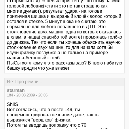
оттормозиться). Я небыл пристёгнут, поэтому разбил
головой лобовик(кстати это не так страшно как
многие думают), результат удара - на голове
приличная шишка и выдраный клочёк волос который
остался в стекле. 5 минут шока не считаю, это
нормально для любого попавшего в ДТП. Это
столкновение двух машин, одна из котрых оказалась
в хлам, а наша( спасибо той волге) промялась толбко
до движка. Так что если ты хочешь объяснить научно
столкновение двух машин, то для начала хотя бы
изучи физику поглубже а не только на примере
машина-бетонный столб.
ПыСы хотя кому я это рассказываю? В твою набитую
башку врядли что уже влезет!
Re: Про ремни...
starman
184 - 20.03.2009 - 20:05
ShilS
Вот согласись, что в посте 149, ты
продемонстрировал незнание даже, как ты
выразился "вершков" физики.
Потом ты вводишь поправку что с 70