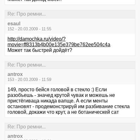
Re: Про ремни...
esaul
152 - 20.03.2009 - 11:55
http://damochka.ru/video/?
movie=ff8313b4b00e135e379be762ee504c4a
Может так быстрей дойдёт?
Re: Про ремни...
antrox
153 - 20.03.2009 - 11:59
149, просто бейся головой в стекло :) Если
разобъешь - значед крутой чувак и можешь не
пристёгиваца никада вапще. А если менты
остановят - продемонстрируй им разбивание стекла
головой, докажи что крут, а не ботаническей сат
Re: Про ремни...
antrox