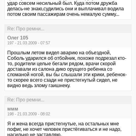
удар совсем несильный был. Куда потом дружба
делась-не знаю,судились они и выплачивал водила
потом своим пассажирам очень немалую сумму...
Re: Про ремни...
Олег 105
197 - 21.03.2009 - 07:57
Прошлым летом видел аварию на объездной,
Соболь ударился об отбойник, похоже подрезал кто-
то, родители целые бегали рядом, врачи скорой
доставали из салона дико орущего ребенка со
сломаной ногой, вы бы слышали эти крики, ребенок-
то скорее всего сзади не пристегнутый сидел, не
видно ведь злому гаишнеку.
Re: Про ремни...
ммм
198 - 21.03.2009 - 08:02
Я и жена всегда пристегнутые, на остальных мне
пофиг, не хочет человек пристёгиваться и не надо,
насильно не заставляю.