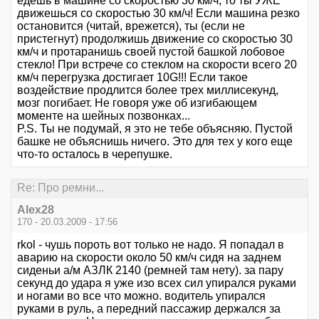
едешь в машине со скоростью 30 км/ч, то ты УЖЕ
движешься со скоростью 30 км/ч! Если машина резко
остановится (читай, врежется), ты (если не
пристегнут) продолжишь движение со скоростью 30
км/ч и протаранишь своей пустой башкой лобовое
стекло! При встрече со стеклом на скорости всего 20
км/ч перегрузка достигает 10G!!! Если такое
воздействие продлится более трех миллисекунд,
мозг погибает. Не говоря уже об изгибающем
моменте на шейных позвонках...
P.S. Ты не подумай, я это не тебе объясняю. Пустой
башке не объяснишь ничего. Это для тех у кого еще
что-то осталось в черепушке.
Re: Про ремни...
Alex28
170 - 20.03.2009 - 17:56
rkol - чушь пороть вот только не надо. Я попадал в
аварию на скорости около 50 км/ч сидя на заднем
сиденьи а/м АЗЛК 2140 (ремней там нету). за пару
секунд до удара я уже изо всех сил упирался руками
и ногами во все что можно. водитель упирался
руками в руль, а передний пассажир держался за