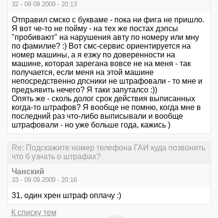
32 - 09.09.2009 - 20:13
Отправил смско с букваме - пока ни фига не пришло.
Я вот че-то не пойму - на тех же постах дэпсы
"пробивают" на нарушения авту по номеру или мну
по фамилие? :) Вот смс-сервис ориентируется на
номер машины, а я езжу по доверенности на
машине, которая зарегана вовсе не на меня - так
получается, если меня на этой машине
непосредственно дпсники не штрафовали - то мне и
предъявить нечего? Я таки запуталсо :))
Опять же - сколь долог срок действия выписанных
когда-то штрафов? Я вообще не помню, когда мне в
последний раз что-либо выписывали и вообще
штрафовали - но уже больше года, кажись )
Re: Подскажите номер телефона ГАИ куда позвонить
что б узнать о штрафах?
Чанский
33 - 09.09.2009 - 20:16
31, один хрен штраф оплачу :)
К списку тем