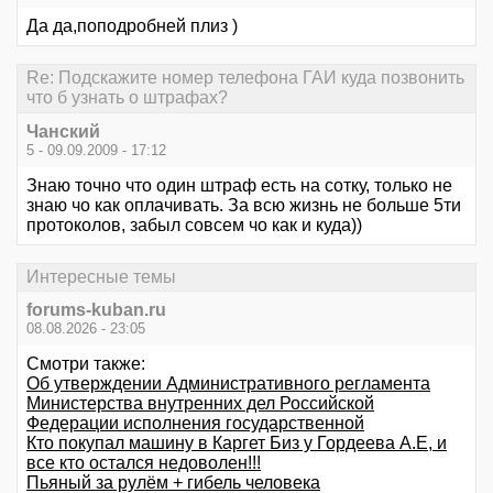
Да да,поподробней плиз )
Re: Подскажите номер телефона ГАИ куда позвонить
что б узнать о штрафах?
Чанский
5 - 09.09.2009 - 17:12
Знаю точно что один штраф есть на сотку, только не
знаю чо как оплачивать. За всю жизнь не больше 5ти
протоколов, забыл совсем чо как и куда))
Интересные темы
forums-kuban.ru
08.08.2026 - 23:05
Смотри также:
Об утверждении Административного регламента
Министерства внутренних дел Российской
Федерации исполнения государственной
Кто покупал машину в Каргет Биз у Гордеева А.Е, и
все кто остался недоволен!!!
Пьяный за рулём + гибель человека