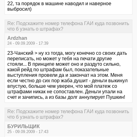
22, та порядок в машине наводил и наверное
выбросил)
Re: Подскажите номер телефона ГАИ куда позвонить
что б узнать о штрафах?
Ardzhan
24 - 09.09.2009 - 17:39
23-Чанский > ну хз тогда, могу конечно со своих дать
переписать, но может у тебя на печати другие
стояли... В принципе может оно и раздуто сильно,
какой рейд по штрафам был, показательные
выступления провели да и закончат на этом. Меня
если честно до сих пор жаба душит - деньги выкинул
впустую, больше чем уверен, что мой платеж со
штрафами никак не сопоставлен. Деньги упали на
счет и зачипись, а из базы долг аннулирует Пушкин!
Re: Подскажите номер телефона ГАИ куда позвонить
что б узнать о штрафах?
БУРИЛЬЩИК
25 - 09.09.2009 - 17:43