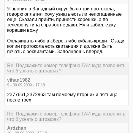
Я звонил в Западный округ, было три протокола,
говорю оплатил, хочу узнать есть ли непогашенные
еще. Сказали прийти. принести корешки, а по
телефону типа справок не дают. Ну я забил. езжу
корешки вожу.
Оплачивать либо в сбере. либо кубань-кредит. Сзади
копии протокола есть квитанция и должна быть
печать с реквизитами. Заполняешь вперед.
Re: Подскажите номер телефона ГАИ куда позвонить
что б узнать о штрафах?
vihan1982
9 - 09.09.2009 - 17:18
2377661,2372963 там помоему вторник и пятница
после трех
Re: Подскажите номер телефона ГАИ куда позвонить
что б узнать о штрафах?
Ardzhan