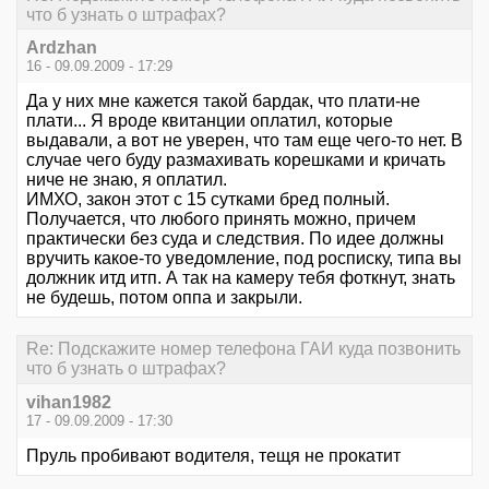
что б узнать о штрафах?
Ardzhan
16 - 09.09.2009 - 17:29
Да у них мне кажется такой бардак, что плати-не
плати... Я вроде квитанции оплатил, которые
выдавали, а вот не уверен, что там еще чего-то нет. В
случае чего буду размахивать корешками и кричать
ниче не знаю, я оплатил.
ИМХО, закон этот с 15 сутками бред полный.
Получается, что любого принять можно, причем
практически без суда и следствия. По идее должны
вручить какое-то уведомление, под росписку, типа вы
должник итд итп. А так на камеру тебя фоткнут, знать
не будешь, потом оппа и закрыли.
Re: Подскажите номер телефона ГАИ куда позвонить
что б узнать о штрафах?
vihan1982
17 - 09.09.2009 - 17:30
Пруль пробивают водителя, тещя не прокатит