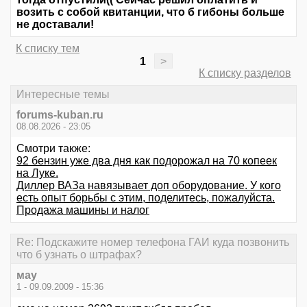
возить с собой квитанции, что б гибоны больше
не доставали!
К списку тем
1
>
К списку разделов
Интересные темы
forums-kuban.ru
08.08.2026 - 23:05
Смотри также:
92 бензин уже два дня как подорожал на 70 копеек
на Луке.
Диллер ВАЗа навязывает доп оборудование. У кого
есть опыт борьбы с этим, поделитесь, пожалуйста.
Продажа машины и налог
Re: Подскажите номер телефона ГАИ куда позвонить
что б узнать о штрафах?
мау
1 - 09.09.2009 - 15:36